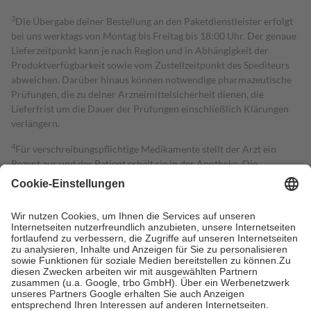
3
Die Übergabe deiner Bestellung an den Paketdienstleister erfolgt
bei uns werktags von Montag bis Freitag bis 18:00 Uhr. Der genaue
Lieferzeitpunkt kann je nach Region und in Abhängigkeit der
Produktverfügbarkeit sowie vom Zustellzeitpunkt des Spediteurs
abweichen. Darüber hinaus können notwendige pharmazeutische
Prüfungen, die zu deiner Arzneimittelsicherheit dienen, die
Lieferfrist um die Dauer der Prüfungen einschließlich Klärungen
verlängern.
4
Für verschreibungspflichtige Medikamente stellt der Arzt ein
Rezept aus und der Patient erhält sie in der Apotheke. Die
gesetzliche Krankenversicherung übernimmt in der Regel die
Kosten dafür, der Versicherte trägt einen Teil davon als Zuzahlung
mit.
Grundsätzlich leisten Mitglieder Zuzahlungen in Höhe von zehn
Prozent des Abgabepreises,
mindestens
jedoch
fünf Euro
und
höchstens zehn Euro.
Es sind jedoch nie mehr als die tatsächlichen
Kosten der Leistung zu entrichten.
Diese Regeln gelten grundsätzlich auch für Online-Apotheken.
Bei Heilmitteln und häuslicher Krankenpflege beträgt die
Zuzahlung zehn Prozent der Kosten sowie zehn Euro je