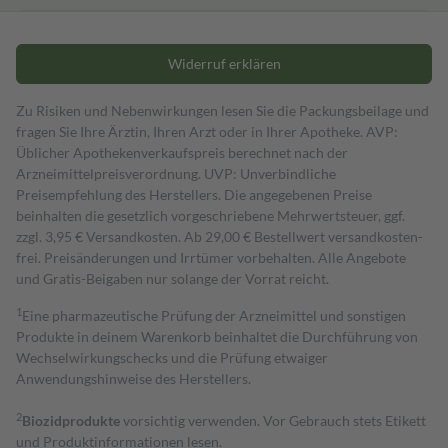
Widerruf erklären
Zu Risiken und Nebenwirkungen lesen Sie die Packungsbeilage und
fragen Sie Ihre Ärztin, Ihren Arzt oder in Ihrer Apotheke. AVP:
Üblicher Apothekenverkaufspreis berechnet nach der
Arzneimittelpreisverordnung. UVP: Unverbindliche
Preisempfehlung des Herstellers. Die angegebenen Preise
beinhalten die gesetzlich vorgeschriebene Mehrwertsteuer, ggf.
zzgl. 3,95 € Versandkosten. Ab 29,00 € Bestell­wert versand­kosten­
frei. Preisänderungen und Irrtümer vorbehalten. Alle Angebote
und Gratis-Beigaben nur solange der Vorrat reicht.
1
Eine pharmazeutische Prüfung der Arzneimittel und sonstigen
Produkte in deinem Warenkorb beinhaltet die Durchführung von
Wechselwirkungschecks und die Prüfung etwaiger
Anwendungshinweise des Herstellers.
2
Biozidprodukte
vorsichtig verwenden. Vor Gebrauch stets Etikett
und Produktinformationen lesen.