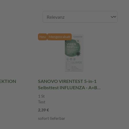
Neu
Mengenrabatt
FEKTION
SANOVO VIRENTEST 5-in-1
Selbsttest INFLUENZA - A+B
ADENOVIRUS COVID-19 RSV 1 St
1 St
Test
Test
2,39 €
sofort lieferbar