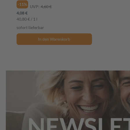
-11%
UVP:
4,60 €
4,08 €
40,80 € / 1 l
sofort lieferbar
In den Warenkorb