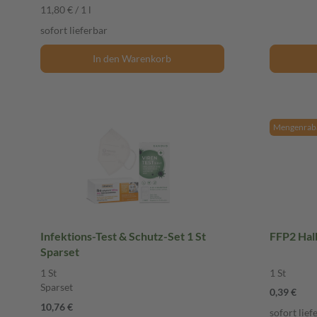
11,80 € / 1 l
sofort lieferbar
In den Warenkorb
Mengenraba
Infektions-Test & Schutz-Set 1 St
FFP2 Hal
Sparset
1 St
1 St
Sparset
0,39 €
10,76 €
sofort lief