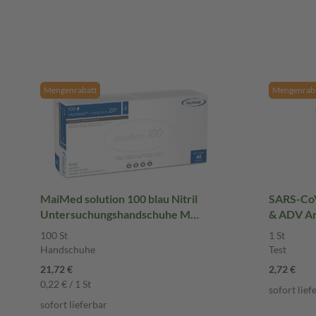
Mengenrabatt
Mengenraba
MaiMed solution 100 blau Nitril
SARS-CoV
Untersuchungshandschuhe M
& ADV An
ungepudert 100 St Handschuhe
Test
100 St
1 St
Handschuhe
Test
21,72 €
2,72 €
0,22 € / 1 St
sofort lief
sofort lieferbar