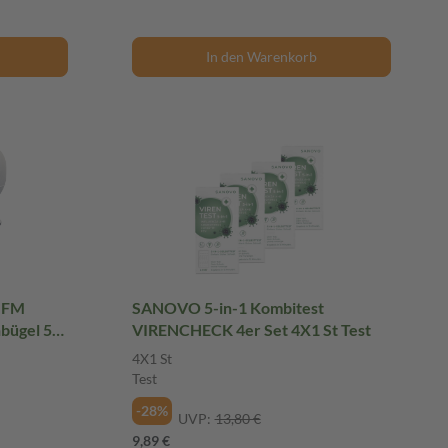
In den Warenkorb
 FM
SANOVO 5-in-1 Kombitest
nbügel 50
VIRENCHECK 4er Set 4X1 St Test
4X1 St
Test
-28%
UVP:
13,80 €
9,89 €