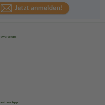
Bewerte uns
Sanicare App