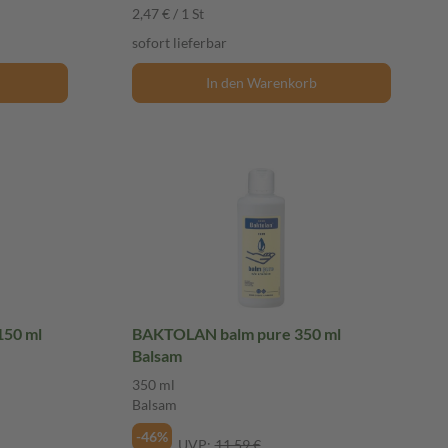
2,47 € / 1 St
sofort lieferbar
In den Warenkorb
150 ml
BAKTOLAN balm pure 350 ml
Balsam
350 ml
Balsam
-46%
UVP:
11,59 €