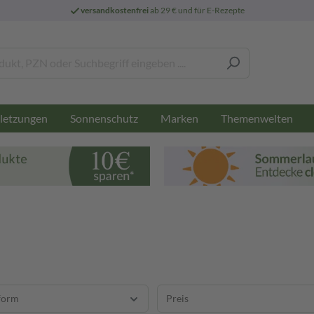
versandkostenfrei
ab 29 € und für E-Rezepte
letzungen
Sonnenschutz
Marken
Themenwelten
form
Preis