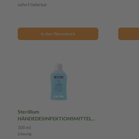
sofort lieferbar
In den Warenkorb
Sterillium
HÄNDEDESINFEKTIONSMITTEL
100 ml Lösung
100 ml
Lösung