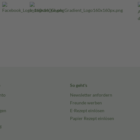
e
So geht's
nto
Newsletter anfordern
Freunde werben
gen
E-Rezept einlösen
Papier Rezept einlösen
g