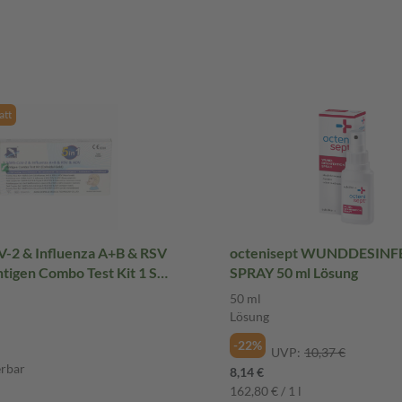
tt
-2 & Influenza A+B & RSV
octenisept WUNDDESIN
tigen Combo Test Kit 1 St
SPRAY 50 ml Lösung
50 ml
Lösung
-22%
UVP:
10,37 €
erbar
8,14 €
162,80 € / 1 l