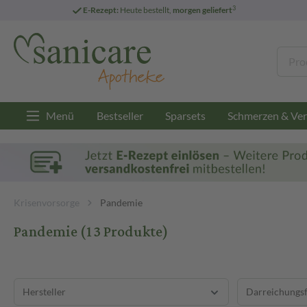
3
E-Rezept:
Heute bestellt,
morgen geliefert
Menü
Bestseller
Sparsets
Schmerzen & Ver
Krisenvorsorge
Pandemie
Pandemie
(13 Produkte)
Hersteller
Darreichungs