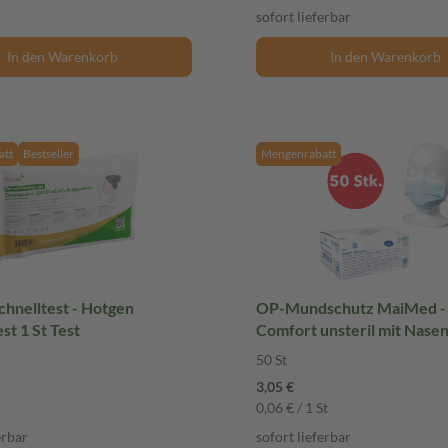
sofort lieferbar
In den Warenkorb
In den Warenkorb
tt
Bestseller
Mengenrabatt
hnelltest - Hotgen
OP-Mundschutz MaiMed -
st 1 St Test
Comfort unsteril mit Nase
St
50 St
3,05 €
0,06 € / 1 St
erbar
sofort lieferbar