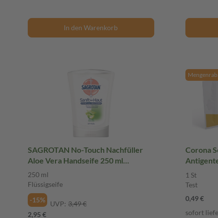
In den Warenkorb
Mengenraba
SAGROTAN No-Touch Nachfüller
Corona Sc
Aloe Vera Handseife 250 ml
Antigente
Flüssigseife
250 ml
1 St
Flüssigseife
Test
0,49 €
-15%
UVP:
3,49 €
sofort lief
2,95 €