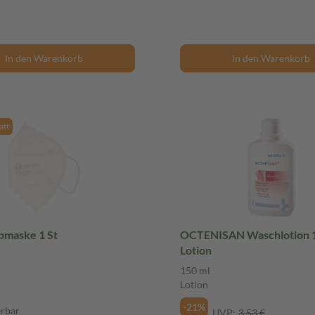
In den Warenkorb
In den Warenkorb
tt
bmaske 1 St
OCTENISAN Waschlotion 
Lotion
150 ml
Lotion
-21%
erbar
UVP:
3,53 €