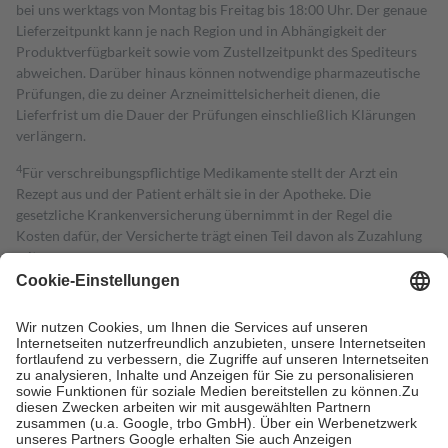
bei uns werktags von Montag bis Freitag bis 18:00 Uhr. Der genaue
Lieferzeitpunkt kann je nach Region und in Abhängigkeit der
Produktverfügbarkeit sowie vom Zustellzeitpunkt des Spediteurs
abweichen. Darüber hinaus können notwendige pharmazeutische
Prüfungen, die zu deiner Arzneimittelsicherheit dienen, die
Lieferfrist um die Dauer der Prüfungen einschließlich Klärungen
verlängern.
4
Für verschreibungspflichtige Medikamente stellt der Arzt ein
Rezept aus und der Patient erhält sie in der Apotheke. Die
gesetzliche Krankenversicherung übernimmt in der Regel die
Kosten dafür, der Versicherte trägt einen Teil davon als Zuzahlung
mit.
Grundsätzlich leisten Mitglieder Zuzahlungen in Höhe von zehn
Prozent des Abgabepreises,
mindestens
jedoch
fünf Euro
und
höchstens zehn Euro.
Es sind jedoch nie mehr als die tatsächlichen
Kosten der Leistung zu entrichten.
Diese Regeln gelten grundsätzlich auch für Online-Apotheken.
Bei Heilmitteln und häuslicher Krankenpflege beträgt die
Zuzahlung zehn Prozent der Kosten sowie zehn Euro je
Verordnung.
Um das Engagement der Versicherten für ihre eigene Gesundheit zu