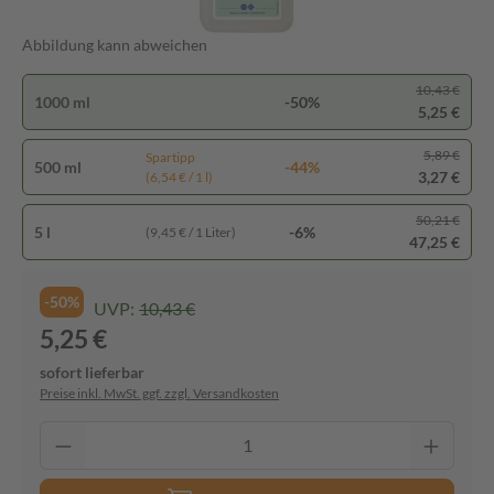
Abbildung kann abweichen
10,43 €
1000 ml
-50%
5,25 €
5,89 €
Spartipp
500 ml
-44%
3,27 €
(6,54 € / 1 l)
50,21 €
5 l
-6%
(9,45 € / 1 Liter)
47,25 €
-50%
UVP:
10,43 €
5,25 €
sofort lieferbar
Preise inkl. MwSt. ggf. zzgl. Versandkosten