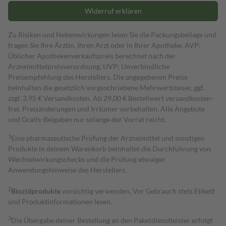
Widerruf erklären
Zu Risiken und Nebenwirkungen lesen Sie die Packungsbeilage und
fragen Sie Ihre Ärztin, Ihren Arzt oder in Ihrer Apotheke. AVP:
Üblicher Apothekenverkaufspreis berechnet nach der
Arzneimittelpreisverordnung. UVP: Unverbindliche
Preisempfehlung des Herstellers. Die angegebenen Preise
beinhalten die gesetzlich vorgeschriebene Mehrwertsteuer, ggf.
zzgl. 3,95 € Versandkosten. Ab 29,00 € Bestell­wert versand­kosten­
frei. Preisänderungen und Irrtümer vorbehalten. Alle Angebote
und Gratis-Beigaben nur solange der Vorrat reicht.
1
Eine pharmazeutische Prüfung der Arzneimittel und sonstigen
Produkte in deinem Warenkorb beinhaltet die Durchführung von
Wechselwirkungschecks und die Prüfung etwaiger
Anwendungshinweise des Herstellers.
2
Biozidprodukte
vorsichtig verwenden. Vor Gebrauch stets Etikett
und Produktinformationen lesen.
3
Die Übergabe deiner Bestellung an den Paketdienstleister erfolgt