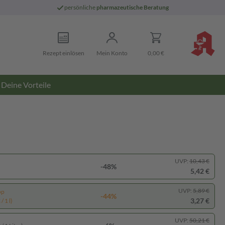
persönliche
pharmazeutische Beratung
Rezept einlösen
Mein Konto
0,00 €
Deine Vorteile
UVP:
10,43 €
-48%
5,42 €
UVP:
5,89 €
pp
-44%
3,27 €
/ 1 l)
UVP:
50,21 €