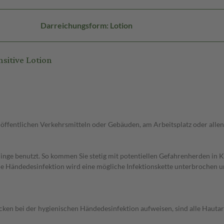
Darreichungsform: Lotion
itive Lotion
öffentlichen Verkehrsmitteln oder Gebäuden, am Arbeitsplatz oder allen
nge benutzt. So kommen Sie stetig mit potentiellen Gefahrenherden in Ko
che Händedesinfektion wird eine mögliche Infektionskette unterbrochen 
cken bei der hygienischen Händedesinfektion aufweisen, sind alle Haut