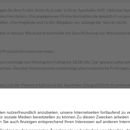
gen Sie Ihre Ärztin, Ihren Arzt oder in Ihrer Apotheke. AVP: Üblicher A
s Herstellers. Die angegebenen Preise beinhalten die gesetzlich vorgesc
alten. Alle Angebote und Gratis-Beigaben nur solange der Vorrat reicht.
dukte in deinem Warenkorb beinhaltet die Durchführung von Wechselwir
nd Produktinformationen lesen.
 uns werktags von Montag bis Freitag bis 18:00 Uhr. Der genaue Lieferze
ichen. Darüber hinaus können notwendige pharmazeutische Prüfungen, die
aus und der Patient erhält sie in der Apotheke. Die gesetzliche Krankenv
ent des Abgabepreises,
mindestens
jedoch
fünf Euro
und
höchstens zehn 
zehn Prozent der Kosten sowie zehn Euro je Verordnung.
rken und die besondere Stellung der Familie zu unterstützen, fallen
kein
 Ausnahme der Fahrkosten