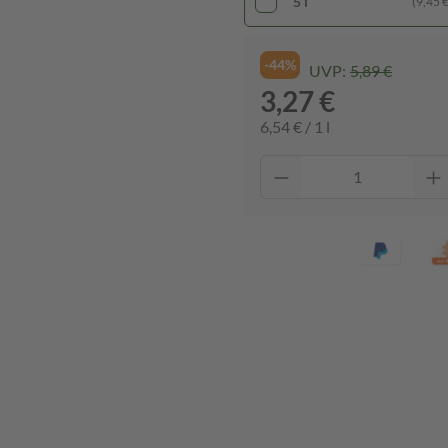
5 l
(9,45 € 
-44%
UVP:
5,89 €
3,27 €
6,54 € / 1 l