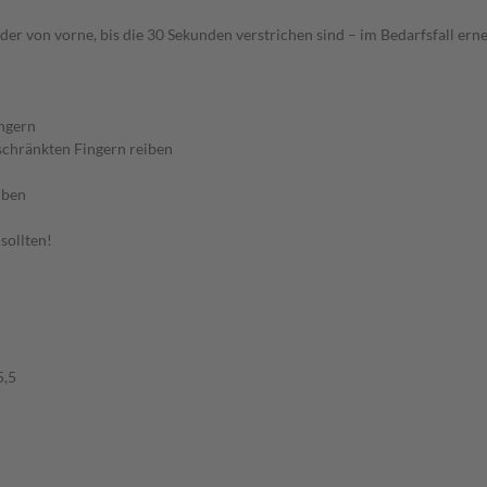
der von vorne, bis die 30 Sekunden verstrichen sind – im Bedarfsfall er
ingern
schränkten Fingern reiben
iben
sollten!
5,5