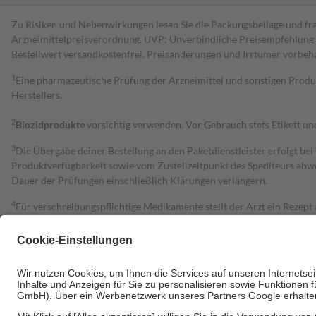
Zu Risiken und Nebenwirkungen lesen Sie die Packungsbeilage und fra
Arzneimittelpreisverordnung. UVP: Unverbindliche Preisempfehlung de
Bestell­wert versand­kosten­frei. Preisänderungen und Irrtümer vorbeh
1
Eine pharmazeutische Prüfung der Arzneimittel und sonstigen Pro
Herstellers.
2
Biozidprodukte
vorsichtig verwenden. Vor Gebrauch stets Etikett u
3
Die Übergabe deiner Bestellung an den Paketdienstleister erfolgt bei
Produktverfügbarkeit sowie vom Zustellzeitpunkt des Spediteurs abwe
Dauer der Prüfungen einschließlich Klärungen verlängern.
4
Für verschreibungspflichtige Medikamente stellt der Arzt ein Rezept 
trägt einen Teil davon als Zuzahlung mit.
Grundsätzlich leisten Mitglieder Zuzahlungen in Höhe von zehn Proz
zu entrichten.
Diese Regeln gelten grundsätzlich auch für Online-Apotheken.
Bei Heilmitteln und häuslicher Krankenpflege beträgt die Zuzahlung 
Um das Engagement der Versicherten für ihre eigene Gesundheit zu stä
• Kindern und Jugendlichen bis zum vollendeten 18. Lebensjahr mit