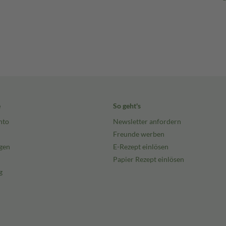
e
So geht's
nto
Newsletter anfordern
Freunde werben
gen
E-Rezept einlösen
Papier Rezept einlösen
g