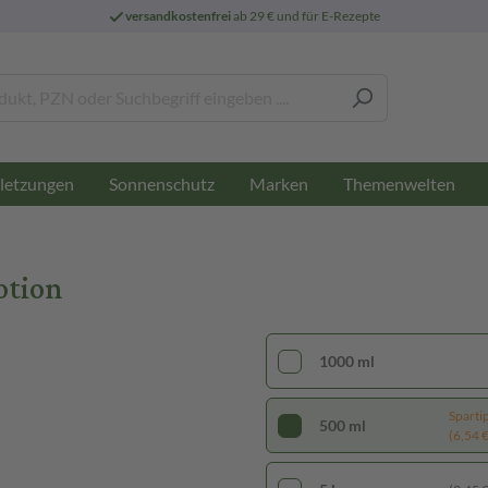
versandkostenfrei
ab 29 € und für E-Rezepte
letzungen
Sonnenschutz
Marken
Themenwelten
otion
1000 ml
Sparti
500 ml
(6,54 € 