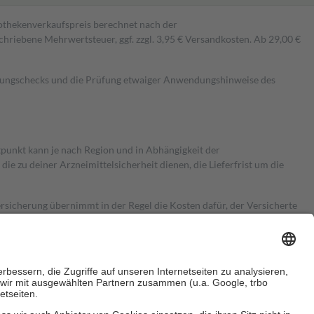
pothekenverkaufspreis berechnet nach der
hriebene Mehrwertsteuer, ggf. zzgl. 3,95 € Versandkosten. Ab 29,00 €
kungschecks und die Prüfung etwaiger Anwendungshinweise des
itpunkt kann je nach Region und in Abhängigkeit der
 zu deiner Arzneimittelsicherheit dienen, die Lieferfrist um die
ersicherung übernimmt in der Regel die Kosten dafür, der Versicherte
Euro.
Es sind jedoch nie mehr als die tatsächlichen Kosten der Leistung
e Zuzahlungen
an bei: