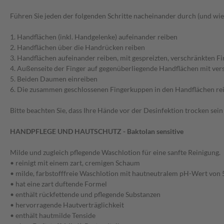
Führen Sie jeden der folgenden Schritte nacheinander durch (und wie
1. Handflächen (inkl. Handgelenke) aufeinander reiben
2. Handflächen über die Handrücken reiben
3. Handflächen aufeinander reiben, mit gespreizten, verschränkten F
4. Außenseite der Finger auf gegenüberliegende Handflächen mit ver
5. Beiden Daumen einreiben
6. Die zusammen geschlossenen Fingerkuppen in den Handflächen re
Bitte beachten Sie, dass Ihre Hände vor der Desinfektion trocken sein 
HANDPFLEGE UND HAUTSCHUTZ - Baktolan sensitive
Milde und zugleich pflegende Waschlotion für eine sanfte Reinigung.
• reinigt mit einem zart, cremigen Schaum
• milde, farbstofffreie Waschlotion mit hautneutralem pH-Wert von 
• hat eine zart duftende Formel
• enthält rückfettende und pflegende Substanzen
• hervorragende Hautverträglichkeit
• enthält hautmilde Tenside