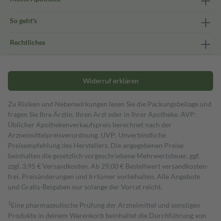
So geht's
Rechtliches
Widerruf erklären
Zu Risiken und Nebenwirkungen lesen Sie die Packungsbeilage und
fragen Sie Ihre Ärztin, Ihren Arzt oder in Ihrer Apotheke. AVP:
Üblicher Apothekenverkaufspreis berechnet nach der
Arzneimittelpreisverordnung. UVP: Unverbindliche
Preisempfehlung des Herstellers. Die angegebenen Preise
beinhalten die gesetzlich vorgeschriebene Mehrwertsteuer, ggf.
zzgl. 3,95 € Versandkosten. Ab 29,00 € Bestell­wert versand­kosten­
frei. Preisänderungen und Irrtümer vorbehalten. Alle Angebote
und Gratis-Beigaben nur solange der Vorrat reicht.
1
Eine pharmazeutische Prüfung der Arzneimittel und sonstigen
Produkte in deinem Warenkorb beinhaltet die Durchführung von