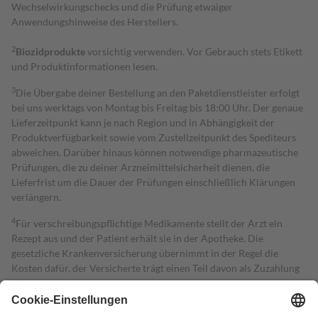
Wechselwirkungschecks und die Prüfung etwaiger
Anwendungshinweise des Herstellers.
2
Biozidprodukte
vorsichtig verwenden. Vor Gebrauch stets Etikett
und Produktinformationen lesen.
3
Die Übergabe deiner Bestellung an den Paketdienstleister erfolgt
bei uns werktags von Montag bis Freitag bis 18:00 Uhr. Der genaue
Lieferzeitpunkt kann je nach Region und in Abhängigkeit der
Produktverfügbarkeit sowie vom Zustellzeitpunkt des Spediteurs
abweichen. Darüber hinaus können notwendige pharmazeutische
Prüfungen, die zu deiner Arzneimittelsicherheit dienen, die
Lieferfrist um die Dauer der Prüfungen einschließlich Klärungen
verlängern.
4
Für verschreibungspflichtige Medikamente stellt der Arzt ein
Rezept aus und der Patient erhält sie in der Apotheke. Die
gesetzliche Krankenversicherung übernimmt in der Regel die
Kosten dafür, der Versicherte trägt einen Teil davon als Zuzahlung
mit.
Grundsätzlich leisten Mitglieder Zuzahlungen in Höhe von zehn
Prozent des Abgabepreises,
mindestens
jedoch
fünf Euro
und