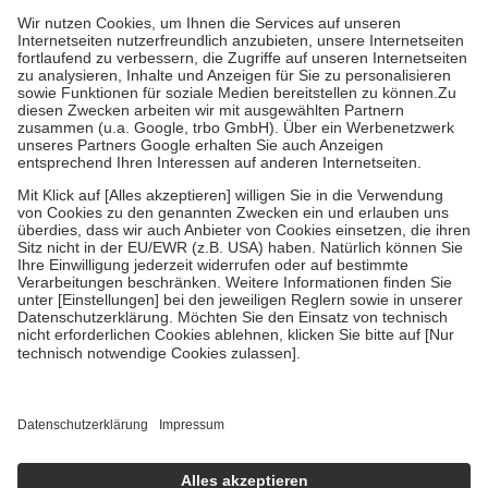
höchstens zehn Euro.
Es sind jedoch nie mehr als die tatsächlichen
Kosten der Leistung zu entrichten.
Diese Regeln gelten grundsätzlich auch für Online-Apotheken.
Bei Heilmitteln und häuslicher Krankenpflege beträgt die
Zuzahlung zehn Prozent der Kosten sowie zehn Euro je
Verordnung.
Um das Engagement der Versicherten für ihre eigene Gesundheit zu
stärken und die besondere Stellung der Familie zu unterstützen,
fallen
keine Zuzahlungen
an bei:
• Kindern und Jugendlichen bis zum vollendeten 18. Lebensjahr
mit Ausnahme der Fahrkosten
• Untersuchungen zur Vorsorge und Früherkennung, die von der
GKV getragen werden
• empfohlenen Schutzimpfungen
• Harn- und Blutteststreifen
Wir nutzen Trusted Shops als unabhängigen Dienstleister für die
Einholung von Bewertungen. Trusted Shops hat Maßnahmen
getroffen, um sicherzustellen, dass es sich um echte Bewertungen
handelt. Mehr Informationen findest du hier:
https://help.etrusted.com/hc/de/articles/4419944605341