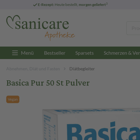
3
E-Rezept:
Heute bestellt,
morgen geliefert
Menü
Bestseller
Sparsets
Schmerzen & Ver
Abnehmen, Diät und Fasten
Diätbegleiter
Basica Pur 50 St Pulver
Vegan