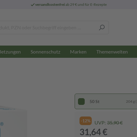
versandkostenfrei
ab 29 € und für E-Rezepte
letzungen
Sonnenschutz
Marken
Themenwelten
50 St
204 g (
-12%
UVP:
35,90 €
31,64 €