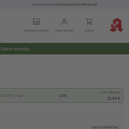
persönliche
pharmazeutische Beratung
Rezept einlösen
Mein Konto
0,00 €
Deine Vorteile
UVP:
35,90 €
-12%
155,10 € / 1 kg)
31,64 €
sofort lieferbar