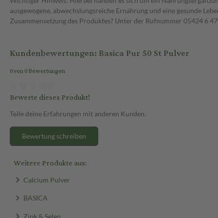
Wichtiger Hinweis: Hierbei handelt es sich um ein Nahrungsergänzun
ausgewogene, abwechslungsreiche Ernährung und eine gesunde Lebens
Zusammensetzung des Produktes? Unter der Rufnummer 05424 6 470 1
Kundenbewertungen: Basica Pur 50 St Pulver
0 von 0 Bewertungen
Bewerte dieses Produkt!
Teile deine Erfahrungen mit anderen Kunden.
Bewertung schreiben
Weitere Produkte aus:
Calcium Pulver
BASICA
Zink & Selen