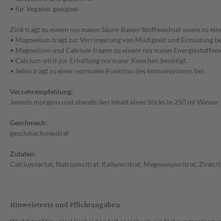
• für Veganer geeignet
Zink trägt zu einem normalen Säure-Basen-Stoffwechsel sowie zu ei
• Magnesium trägt zur Verringerung von Müdigkeit und Ermüdung be
• Magnesium und Calcium tragen zu einem normalen Energiestoffwec
• Calcium wird zur Erhaltung normaler Knochen benötigt.
• Selen trägt zu einer normalen Funktion des Immunsystems bei.
Verzehrempfehlung:
Jeweils morgens und abends den Inhalt eines Sticks in 250 ml Wasser
Geschmack:
geschmacksneutral
Zutaten:
Calciumlactat, Natriumcitrat, Kaliumcitrat, Magnesiumcitrat, Zinkc
Hinweistexte und Pflichtangaben