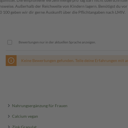
gsmittel. Die empfohlene Verzehrmenge pro Tag darf nicht überschritten
weise. Außerhalb der Reichweite von Kindern lagern. Benötigst du vor 
00 geben wir dir gerne Auskunft über die Pflichtangaben nach LMIV.
Bewertungen nur in der aktuellen Sprache anzeigen.
Keine Bewertungen gefunden. Teile deine Erfahrungen mit a
Nahrungsergänzung für Frauen
Calcium vegan
Zink Granulat