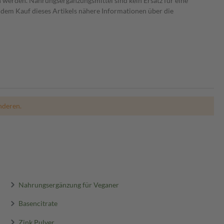
 werden. Nahrungsergänzungsmittel sind kein Ersatz für eine
dem Kauf dieses Artikels nähere Informationen über die
nderen.
Nahrungsergänzung für Veganer
Basencitrate
Zink Pulver