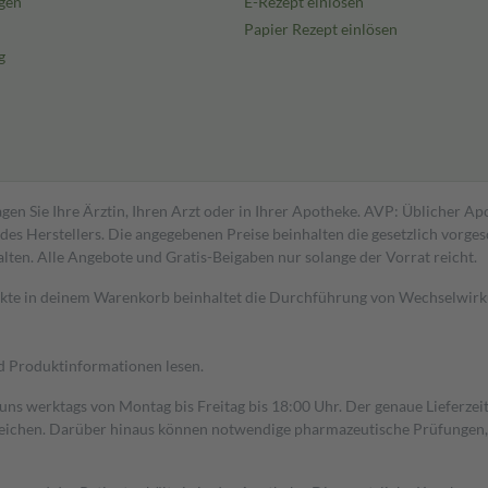
gen
E-Rezept einlösen
Papier Rezept einlösen
g
gen Sie Ihre Ärztin, Ihren Arzt oder in Ihrer Apotheke. AVP: Üblicher A
s Herstellers. Die angegebenen Preise beinhalten die gesetzlich vorgesc
alten. Alle Angebote und Gratis-Beigaben nur solange der Vorrat reicht.
dukte in deinem Warenkorb beinhaltet die Durchführung von Wechselwir
nd Produktinformationen lesen.
 uns werktags von Montag bis Freitag bis 18:00 Uhr. Der genaue Lieferze
ichen. Darüber hinaus können notwendige pharmazeutische Prüfungen, die