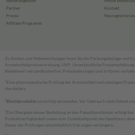
Stellenangebote
Meine Bestellun
Partner
Kontakt
Presse
Neuregistrierun
Affiliate Programm
Zu Risiken und Nebenwirkungen lesen Sie die Packungsbeilage und fra
Arzneimittelpreisverordnung. UVP: Unverbindliche Preisempfehlung de
Bestell­wert versand­kosten­frei. Preisänderungen und Irrtümer vorbeh
1
Eine pharmazeutische Prüfung der Arzneimittel und sonstigen Pro
Herstellers.
2
Biozidprodukte
vorsichtig verwenden. Vor Gebrauch stets Etikett u
3
Die Übergabe deiner Bestellung an den Paketdienstleister erfolgt bei
Produktverfügbarkeit sowie vom Zustellzeitpunkt des Spediteurs abwe
Dauer der Prüfungen einschließlich Klärungen verlängern.
4