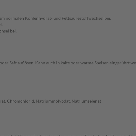
nem normalen Kohlenhydrat- und Fettsäurestoffwechsel bei.
i.
hsel bei.
 oder Saft auflösen. Kann auch in kalte oder warme Speisen eingerührt w
itrat, Chromchlorid, Natriummolybdat, Natriumselenat