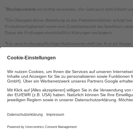
2
Biozidprodukte
vorsichtig verwenden. Vor Gebrauch stets Etikett u
3
Die Übergabe deiner Bestellung an den Paketdienstleister erfolgt bei
Produktverfügbarkeit sowie vom Zustellzeitpunkt des Spediteurs abwe
Dauer der Prüfungen einschließlich Klärungen verlängern.
4
Für verschreibungspflichtige Medikamente stellt der Arzt ein Rezept 
trägt einen Teil davon als Zuzahlung mit.
Grundsätzlich leisten Mitglieder Zuzahlungen in Höhe von zehn Proz
zu entrichten.
Diese Regeln gelten grundsätzlich auch für Online-Apotheken.
Bei Heilmitteln und häuslicher Krankenpflege beträgt die Zuzahlung 
Um das Engagement der Versicherten für ihre eigene Gesundheit zu stä
• Kindern und Jugendlichen bis zum vollendeten 18. Lebensjahr mit
• Untersuchungen zur Vorsorge und Früherkennung, die von der GKV
• empfohlenen Schutzimpfungen
• Harn- und Blutteststreifen
Wir nutzen Trusted Shops als unabhängigen Dienstleister für die Ein
Informationen findest du hier: https://help.etrusted.com/hc/de/arti