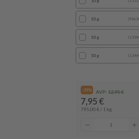
10 g
(1.151,
10 g
(936,00
10 g
(1.928,
10 g
(1.244,
-39%
AVP:
12,95 €
7,95 €
795,00 € / 1 kg