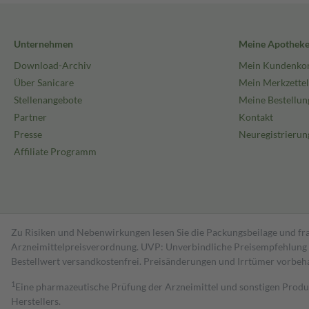
Unternehmen
Meine Apothek
Download-Archiv
Mein Kundenko
Über Sanicare
Mein Merkzettel
Stellenangebote
Meine Bestellun
Partner
Kontakt
Presse
Neuregistrierun
Affiliate Programm
Zu Risiken und Nebenwirkungen lesen Sie die Packungsbeilage und fra
Arzneimittelpreisverordnung. UVP: Unverbindliche Preisempfehlung de
Bestell­wert versand­kosten­frei. Preisänderungen und Irrtümer vorbeh
1
Eine pharmazeutische Prüfung der Arzneimittel und sonstigen Pro
Herstellers.