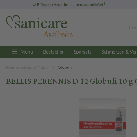
3
E-Rezept:
Heute bestellt,
morgen geliefert
Menü
Bestseller
Sparsets
Schmerzen & Ver
Homöopathie & Natur
Globuli
BELLIS PERENNIS D 12 Globuli 10 g 