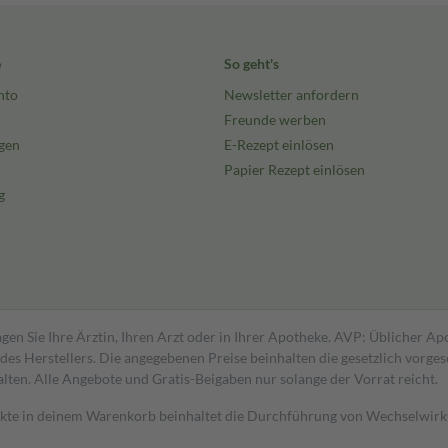
e
So geht's
nto
Newsletter anfordern
Freunde werben
gen
E-Rezept einlösen
Papier Rezept einlösen
g
gen Sie Ihre Ärztin, Ihren Arzt oder in Ihrer Apotheke. AVP: Üblicher A
s Herstellers. Die angegebenen Preise beinhalten die gesetzlich vorgesc
alten. Alle Angebote und Gratis-Beigaben nur solange der Vorrat reicht.
dukte in deinem Warenkorb beinhaltet die Durchführung von Wechselwir