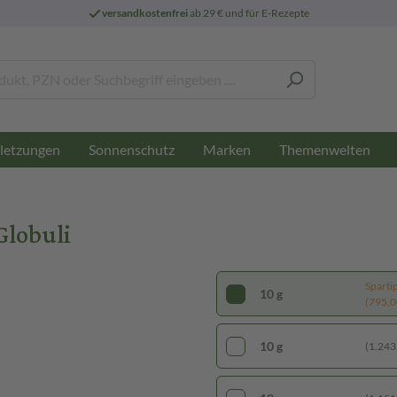
versandkostenfrei
ab 29 € und für E-Rezepte
letzungen
Sonnenschutz
Marken
Themenwelten
Globuli
Sparti
10 g
(795,00
10 g
(1.243,