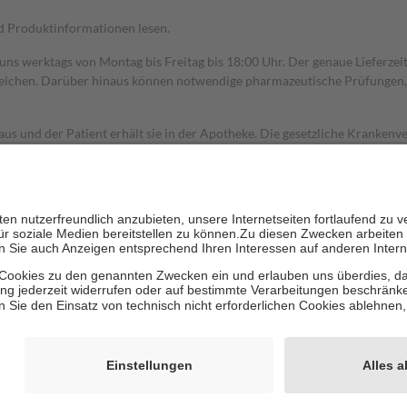
nd Produktinformationen lesen.
 uns werktags von Montag bis Freitag bis 18:00 Uhr. Der genaue Lieferze
ichen. Darüber hinaus können notwendige pharmazeutische Prüfungen, die
aus und der Patient erhält sie in der Apotheke. Die gesetzliche Krankenv
ent des Abgabepreises,
mindestens
jedoch
fünf Euro
und
höchstens zehn 
zehn Prozent der Kosten sowie zehn Euro je Verordnung.
rken und die besondere Stellung der Familie zu unterstützen, fallen
kein
 Ausnahme der Fahrkosten
 getragen werden
holung von Bewertungen. Trusted Shops hat Maßnahmen getroffen, um sic
cles/4419944605341