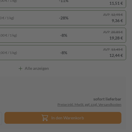
-11%
00 € / 1 kg)
11,51 €
AVP:
12,95 €
-28%
 € / 1 kg)
9,36 €
AVP:
20,85 €
-8%
00 € / 1 kg)
19,28 €
AVP:
13,45 €
-8%
00 € / 1 kg)
12,44 €
Alle anzeigen
sofort lieferbar
Preise inkl. MwSt. ggf. zzgl. Versandkosten
In den Warenkorb