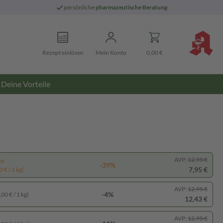
persönliche
pharmazeutische Beratung
Rezept einlösen
Mein Konto
0,00 €
Deine Vorteile
AVP:
12,95 €
pp
-39%
7,95 €
 € / 1 kg)
AVP:
12,95 €
-4%
00 € / 1 kg)
12,43 €
AVP:
12,95 €