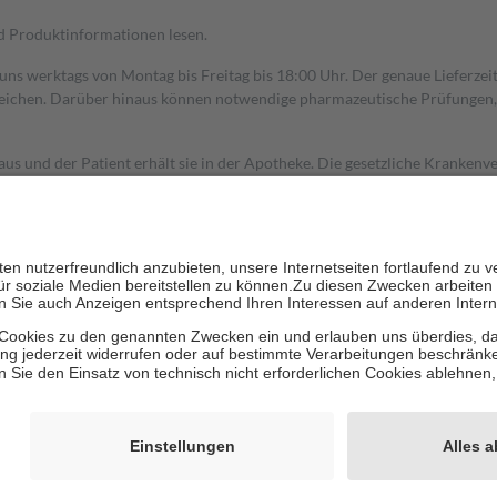
nd Produktinformationen lesen.
 uns werktags von Montag bis Freitag bis 18:00 Uhr. Der genaue Lieferze
ichen. Darüber hinaus können notwendige pharmazeutische Prüfungen, die
aus und der Patient erhält sie in der Apotheke. Die gesetzliche Krankenv
ent des Abgabepreises,
mindestens
jedoch
fünf Euro
und
höchstens zehn 
zehn Prozent der Kosten sowie zehn Euro je Verordnung.
rken und die besondere Stellung der Familie zu unterstützen, fallen
kein
 Ausnahme der Fahrkosten
 getragen werden
holung von Bewertungen. Trusted Shops hat Maßnahmen getroffen, um sic
cles/4419944605341