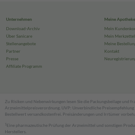
Unternehmen
Meine Apothek
Download-Archiv
Mein Kundenko
Über Sanicare
Mein Merkzettel
Stellenangebote
Meine Bestellun
Partner
Kontakt
Presse
Neuregistrierun
Affiliate Programm
Zu Risiken und Nebenwirkungen lesen Sie die Packungsbeilage und fra
Arzneimittelpreisverordnung. UVP: Unverbindliche Preisempfehlung de
Bestell­wert versand­kosten­frei. Preisänderungen und Irrtümer vorbeh
1
Eine pharmazeutische Prüfung der Arzneimittel und sonstigen Pro
Herstellers.