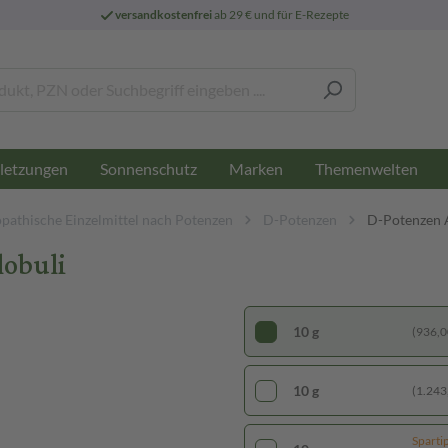
versandkostenfrei
ab 29 € und für E-Rezepte
letzungen
Sonnenschutz
Marken
Themenwelten
athische Einzelmittel nach Potenzen
D-Potenzen
D-Potenzen 
lobuli
10 g
(936,00
10 g
(1.243,
Sparti