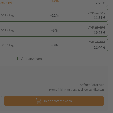
-39%
7,95 €
 € / 1 kg)
AVP:
12,95 €
-11%
00 € / 1 kg)
11,51 €
AVP:
20,85 €
-8%
00 € / 1 kg)
19,28 €
AVP:
13,45 €
-8%
00 € / 1 kg)
12,44 €
Alle anzeigen
sofort lieferbar
Preise inkl. MwSt. ggf. zzgl. Versandkosten
In den Warenkorb