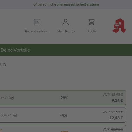
persönliche
pharmazeutische Beratung
Rezept einlösen
Mein Konto
0,00 €
Deine Vorteile
A-B
AVP:
12,95 €
-28%
 € / 1 kg)
9,36 €
AVP:
12,95 €
-4%
00 € / 1 kg)
12,43 €
AVP:
12,95 €
pp