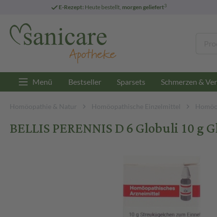
3
E-Rezept:
Heute bestellt,
morgen geliefert
Menü
Bestseller
Sparsets
Schmerzen & Ver
Homöopathie & Natur
Homöopathische Einzelmittel
Homöop
BELLIS PERENNIS D 6 Globuli 10 g G