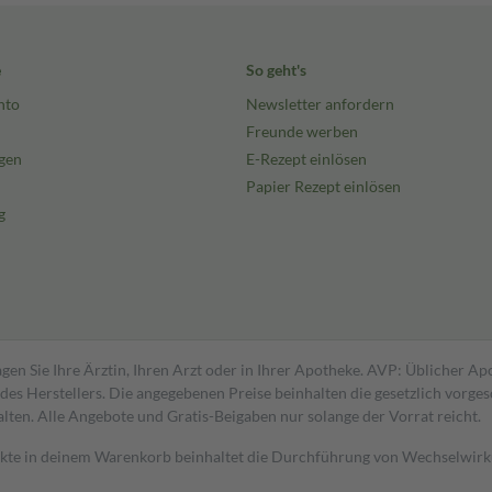
e
So geht's
nto
Newsletter anfordern
Freunde werben
gen
E-Rezept einlösen
Papier Rezept einlösen
g
gen Sie Ihre Ärztin, Ihren Arzt oder in Ihrer Apotheke. AVP: Üblicher A
s Herstellers. Die angegebenen Preise beinhalten die gesetzlich vorgesc
alten. Alle Angebote und Gratis-Beigaben nur solange der Vorrat reicht.
dukte in deinem Warenkorb beinhaltet die Durchführung von Wechselwir