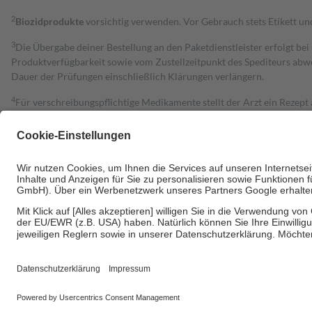
2
Biozidprodukte
vorsichtig verwenden. Vor Gebrauch stets Etikett u
3
Die Übergabe deiner Bestellung an den Paketdienstleister erfolgt bei
Produktverfügbarkeit sowie vom Zustellzeitpunkt des Spediteurs abwe
Dauer der Prüfungen einschließlich Klärungen verlängern.
4
Für verschreibungspflichtige Medikamente stellt der Arzt ein Rezept 
trägt einen Teil davon als Zuzahlung mit.
Grundsätzlich leisten Mitglieder Zuzahlungen in Höhe von zehn Proz
zu entrichten.
Diese Regeln gelten grundsätzlich auch für Online-Apotheken.
Bei Heilmitteln und häuslicher Krankenpflege beträgt die Zuzahlung 
Um das Engagement der Versicherten für ihre eigene Gesundheit zu stä
• Kindern und Jugendlichen bis zum vollendeten 18. Lebensjahr mit
• Untersuchungen zur Vorsorge und Früherkennung, die von der GKV
• empfohlenen Schutzimpfungen
• Harn- und Blutteststreifen
Wir nutzen Trusted Shops als unabhängigen Dienstleister für die Ein
Informationen findest du hier: https://help.etrusted.com/hc/de/arti