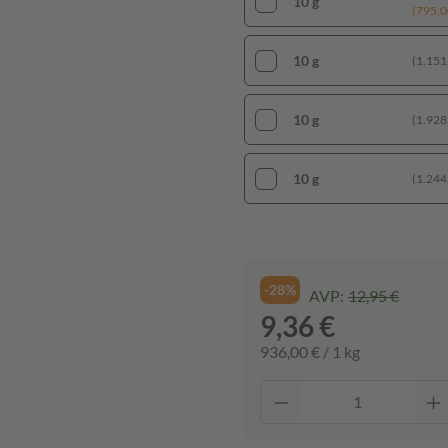
10 g
(795,00
10 g
(1.151,
10 g
(1.928,
10 g
(1.244,
-28%
AVP:
12,95 €
9,36 €
936,00 € / 1 kg