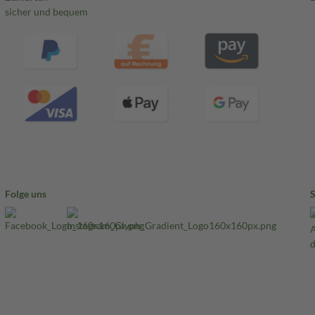
sicher und bequem
osis
Gesamtdosis
Wann
1-3 mal
im Abstand
en
täglich
von 6 Stunden
1-4 mal
im Abstand
en
täglich
von 6 Stunden
acht) -Syndrom: Sie müssen in
oder den Dosierungsabstand
Folge uns