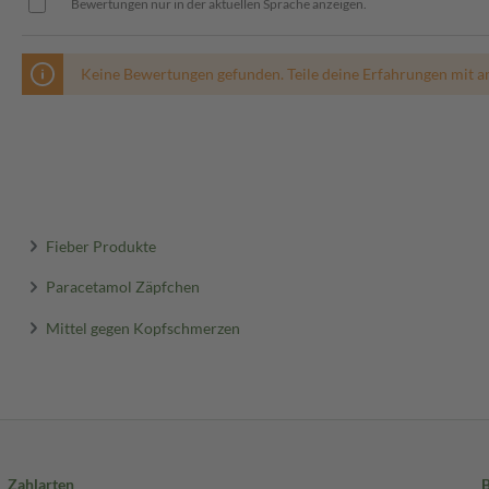
Bewertungen nur in der aktuellen Sprache anzeigen.
ge anwenden. Bei länger
ie Ihren Arzt aufsuchen.
Keine Bewertungen gefunden. Teile deine Erfahrungen mit a
 unter anderem zu Übelkeit,
h bei dem Verdacht auf eine
anz normal (also nicht mit der
Fieber Produkte
Paracetamol Zäpfchen
älteren Menschen auf eine
r Apotheker nach etwaigen
Mittel gegen Kopfschmerzen
ungsbeilage abweichen. Da der
ach seinen Anweisungen anwenden.
Zahlarten