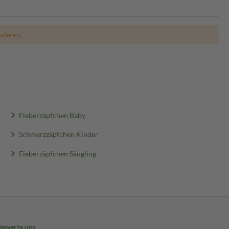
nderen.
Fieberzäpfchen Baby
Schmerzzäpfchen Kinder
Fieberzäpfchen Säugling
Bewerte uns