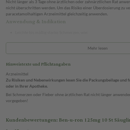
Nicht länger als 3 Tage ohne ärztlichen oder zahnärztlichen Rat anw
nicht überschritten werden. Um das Risiko einer Überdosierung zu v
paracetamolhaltigen Arzneimittel gleichzeitig anwenden.
Anwendung & Indikation
Leichte bis mäßig starke Schmerzen, wie:
Kopfschmerzen
Mehr lesen
Zahnschmerzen
Hinweistexte und Pflichtangaben
Fieber
Arzneimittel
Anwendungshinweise
Zu Risiken und Nebenwirkungen lesen Sie die Packungsbeilage und fra
oder in Ihrer Apotheke.
Die Gesamtdosis sollte nicht ohne Rücksprache mit einem Arzt oder
Bei Schmerzen oder Fieber ohne ärztlichen Rat nicht länger anwenden
Art der Anwendung?
vorgegeben!
Führen Sie das Arzneimittel in den Enddarm ein. Zuvor entleeren Sie
Verbesserung der Gleitfähigkeit können Sie die Zäpfchen in der Han
Kundenbewertungen: Ben-u-ron 125mg 10 St Säugli
Wasser tauchen.