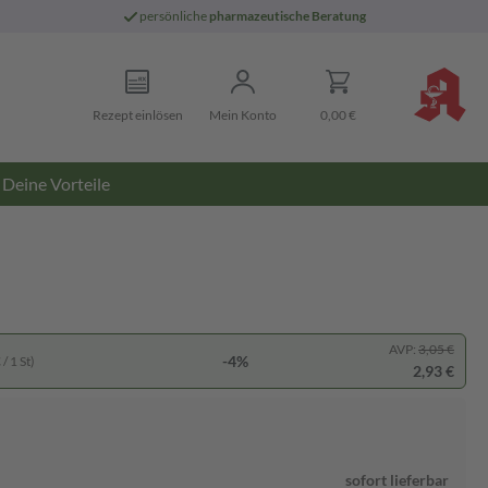
persönliche
pharmazeutische Beratung
Rezept einlösen
Mein Konto
0,00 €
Deine Vorteile
AVP:
3,05 €
-4%
/ 1 St)
2,93 €
sofort lieferbar