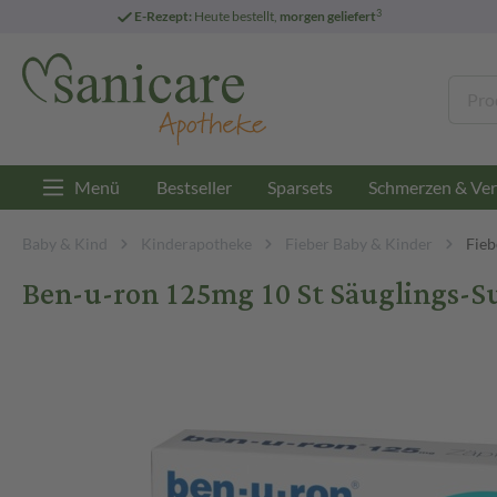
3
E-Rezept:
Heute bestellt,
morgen geliefert
Menü
Bestseller
Sparsets
Schmerzen & Ver
Baby & Kind
Kinderapotheke
Fieber Baby & Kinder
Fieb
Ben-u-ron 125mg 10 St Säuglings-S