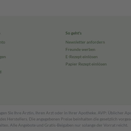
e
So geht's
r:
nto
Newsletter anfordern
missbrauch oder
Freunde werben
gen
E-Rezept einlösen
Papier Rezept einlösen
g
angel)
olytische Anämie)
gen Sie Ihre Ärztin, Ihren Arzt oder in Ihrer Apotheke. AVP: Üblicher A
s Herstellers. Die angegebenen Preise beinhalten die gesetzlich vorgesc
ppe in der Regel nicht
alten. Alle Angebote und Gratis-Beigaben nur solange der Vorrat reicht.
tärke und/oder Darreichungsform