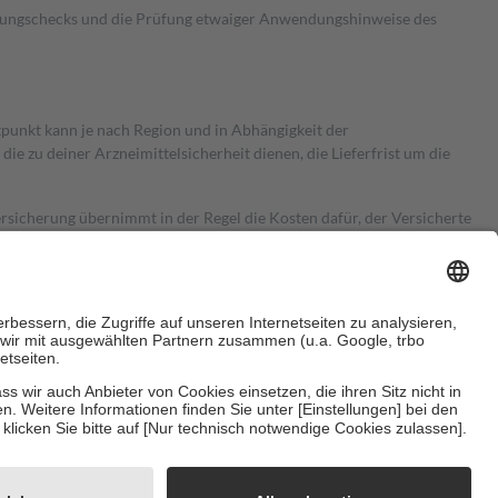
kungschecks und die Prüfung etwaiger Anwendungshinweise des
itpunkt kann je nach Region und in Abhängigkeit der
 zu deiner Arzneimittelsicherheit dienen, die Lieferfrist um die
ersicherung übernimmt in der Regel die Kosten dafür, der Versicherte
Euro.
Es sind jedoch nie mehr als die tatsächlichen Kosten der Leistung
e Zuzahlungen
an bei:
herzustellen, dass es sich um echte Bewertungen handelt. Mehr