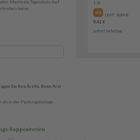
enden. Maximale Tagesdosis darf
1 St
erhindern keine
-6%
UVP:
9,99 €
9,42 €
sofort lieferbar
gen Sie Ihre Ärztin, Ihren Arzt
 Apotheker überschritten werden.
 als in der Packungsbeilage
 den Darm möglichst. Zur
d erwärmen oder kurz in heißes
ngs-Suppositorien