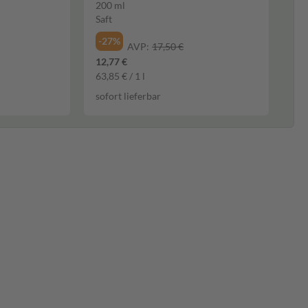
200 ml
Saft
-27%
AVP:
17,50 €
12,77 €
63,85 € / 1 l
sofort lieferbar