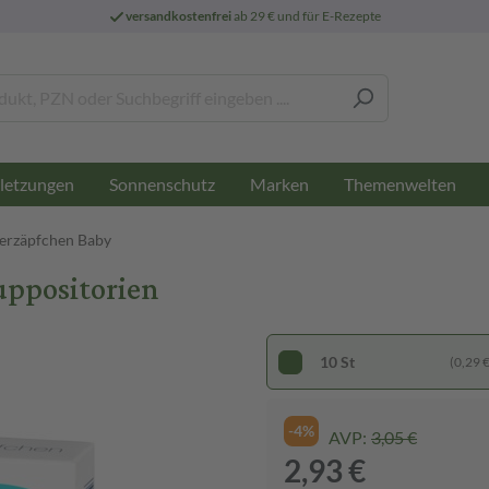
versandkostenfrei
ab 29 € und für E-Rezepte
letzungen
Sonnenschutz
Marken
Themenwelten
erzäpfchen Baby
uppositorien
10 St
(0,29 € 
-4%
AVP:
3,05 €
2,93 €