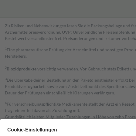
Zu Risiken und Nebenwirkungen lesen Sie die Packungsbeilage und fra
Arzneimittelpreisverordnung. UVP: Unverbindliche Preisempfehlung de
Bestell­wert versand­kosten­frei. Preisänderungen und Irrtümer vorbeh
1
Eine pharmazeutische Prüfung der Arzneimittel und sonstigen Pro
Herstellers.
2
Biozidprodukte
vorsichtig verwenden. Vor Gebrauch stets Etikett u
3
Die Übergabe deiner Bestellung an den Paketdienstleister erfolgt bei
Produktverfügbarkeit sowie vom Zustellzeitpunkt des Spediteurs abwe
Dauer der Prüfungen einschließlich Klärungen verlängern.
4
Für verschreibungspflichtige Medikamente stellt der Arzt ein Rezept 
trägt einen Teil davon als Zuzahlung mit.
Grundsätzlich leisten Mitglieder Zuzahlungen in Höhe von zehn Proz
zu entrichten.
Diese Regeln gelten grundsätzlich auch für Online-Apotheken.
Bei Heilmitteln und häuslicher Krankenpflege beträgt die Zuzahlung 