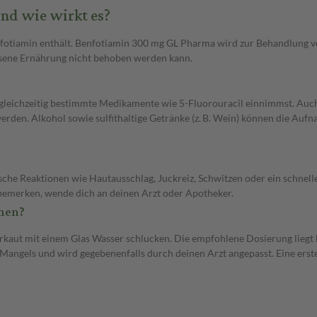
nd wie wirkt es?
nfotiamin enthält. Benfotiamin 300 mg GL Pharma wird zur Behandlung
essene Ernährung nicht behoben werden kann.
gleichzeitig bestimmte Medikamente wie 5-Fluorouracil einnimmst. Auch
werden. Alkohol sowie sulfithaltige Getränke (z. B. Wein) können die A
rgische Reaktionen wie Hautausschlag, Juckreiz, Schwitzen oder ein sch
bemerken, wende dich an deinen Arzt oder Apotheker.
men?
rkaut mit einem Glas Wasser schlucken. Die empfohlene Dosierung liegt b
Mangels und wird gegebenenfalls durch deinen Arzt angepasst. Eine erste