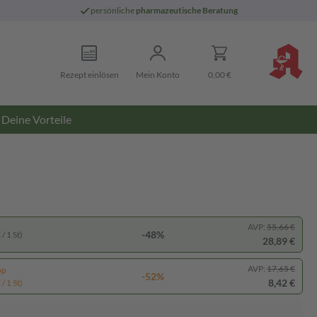
persönliche
pharmazeutische Beratung
Rezept einlösen
Mein Konto
0,00 €
Deine Vorteile
AVP:
55,66 €
-48%
/ 1 St)
28,89 €
AVP:
17,65 €
pp
-52%
8,42 €
/ 1 St)