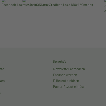
e
So geht's
nto
Newsletter anfordern
Freunde werben
gen
E-Rezept einlösen
Papier Rezept einlösen
g