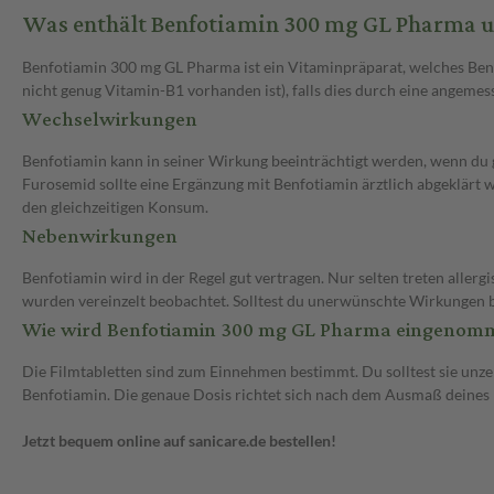
Was enthält Benfotiamin 300 mg GL Pharma u
Benfotiamin 300 mg GL Pharma ist ein Vitaminpräparat, welches Be
nicht genug Vitamin-B1 vorhanden ist), falls dies durch eine angem
Wechselwirkungen
Benfotiamin kann in seiner Wirkung beeinträchtigt werden, wenn du 
Furosemid sollte eine Ergänzung mit Benfotiamin ärztlich abgeklärt 
den gleichzeitigen Konsum.
Nebenwirkungen
Benfotiamin wird in der Regel gut vertragen. Nur selten treten alle
wurden vereinzelt beobachtet. Solltest du unerwünschte Wirkungen 
Wie wird Benfotiamin 300 mg GL Pharma eingenom
Die Filmtabletten sind zum Einnehmen bestimmt. Du solltest sie unze
Benfotiamin. Die genaue Dosis richtet sich nach dem Ausmaß deines 
Jetzt bequem online auf sanicare.de bestellen!