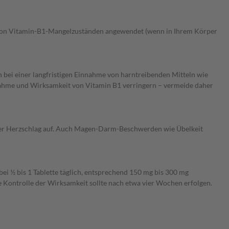
 von Vitamin-B1-Mangelzuständen angewendet (wenn in Ihrem Körper
 bei einer langfristigen Einnahme von harntreibenden Mitteln wie
ufnahme und Wirksamkeit von Vitamin B1 verringern – vermeide daher
neller Herzschlag auf. Auch Magen-Darm-Beschwerden wie Übelkeit
ei ½ bis 1 Tablette täglich, entsprechend 150 mg bis 300 mg
 Kontrolle der Wirksamkeit sollte nach etwa vier Wochen erfolgen.