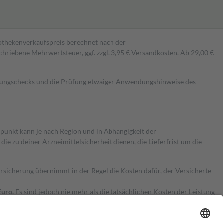
pothekenverkaufspreis berechnet nach der
hriebene Mehrwertsteuer, ggf. zzgl. 3,95 € Versandkosten. Ab 29,00 €
kungschecks und die Prüfung etwaiger Anwendungshinweise des
itpunkt kann je nach Region und in Abhängigkeit der
 zu deiner Arzneimittelsicherheit dienen, die Lieferfrist um die
ersicherung übernimmt in der Regel die Kosten dafür, der Versicherte
Euro.
Es sind jedoch nie mehr als die tatsächlichen Kosten der Leistung