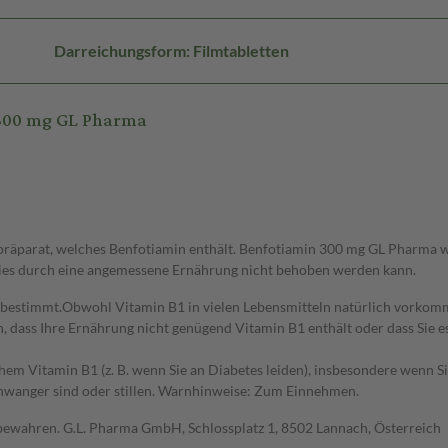
Darreichungsform: Filmtabletten
 300 mg GL Pharma
präparat, welches Benfotiamin enthält. Benfotiamin 300 mg GL Pharma
 dies durch eine angemessene Ernährung nicht behoben werden kann.
stimmt.Obwohl Vitamin B1 in vielen Lebensmitteln natürlich vorkommt 
, dass Ihre Ernährung nicht genügend Vitamin B1 enthält oder dass Sie 
m Vitamin B1 (z. B. wenn Sie an Diabetes leiden), insbesondere wenn Sie 
hwanger sind oder stillen. Warnhinweise: Zum Einnehmen.
fbewahren. G.L. Pharma GmbH, Schlossplatz 1, 8502 Lannach, Österreich