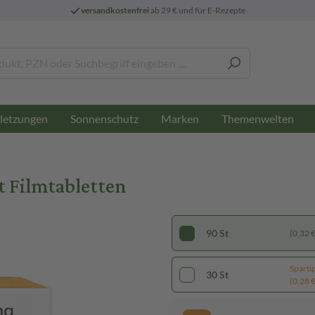
versandkostenfrei
ab 29 € und für E-Rezepte
letzungen
Sonnenschutz
Marken
Themenwelten
t Filmtabletten
90 St
(0,32 € 
Sparti
30 St
(0,28 € 