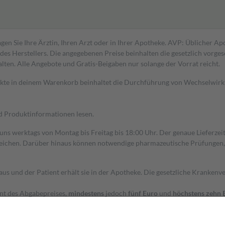
gen Sie Ihre Ärztin, Ihren Arzt oder in Ihrer Apotheke. AVP: Üblicher A
s Herstellers. Die angegebenen Preise beinhalten die gesetzlich vorgesc
alten. Alle Angebote und Gratis-Beigaben nur solange der Vorrat reicht.
dukte in deinem Warenkorb beinhaltet die Durchführung von Wechselwir
nd Produktinformationen lesen.
 uns werktags von Montag bis Freitag bis 18:00 Uhr. Der genaue Lieferze
ichen. Darüber hinaus können notwendige pharmazeutische Prüfungen, die
aus und der Patient erhält sie in der Apotheke. Die gesetzliche Krankenv
ent des Abgabepreises,
mindestens
jedoch
fünf Euro
und
höchstens zehn 
zehn Prozent der Kosten sowie zehn Euro je Verordnung.