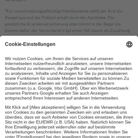
4
Für verschreibungspflichtige Medikamente stellt der Arzt ein
Rezept aus und der Patient erhält sie in der Apotheke. Die
gesetzliche Krankenversicherung übernimmt in der Regel die
Kosten dafür, der Versicherte trägt einen Teil davon als Zuzahlung
mit.
Grundsätzlich leisten Mitglieder Zuzahlungen in Höhe von zehn
Prozent des Abgabepreises,
mindestens
jedoch
fünf Euro
und
höchstens zehn Euro.
Es sind jedoch nie mehr als die tatsächlichen
Kosten der Leistung zu entrichten.
Diese Regeln gelten grundsätzlich auch für Online-Apotheken.
Bei Heilmitteln und häuslicher Krankenpflege beträgt die
Zuzahlung zehn Prozent der Kosten sowie zehn Euro je
Verordnung.
Um das Engagement der Versicherten für ihre eigene Gesundheit zu
stärken und die besondere Stellung der Familie zu unterstützen,
fallen
keine Zuzahlungen
an bei:
• Kindern und Jugendlichen bis zum vollendeten 18. Lebensjahr
mit Ausnahme der Fahrkosten
• Untersuchungen zur Vorsorge und Früherkennung, die von der
GKV getragen werden