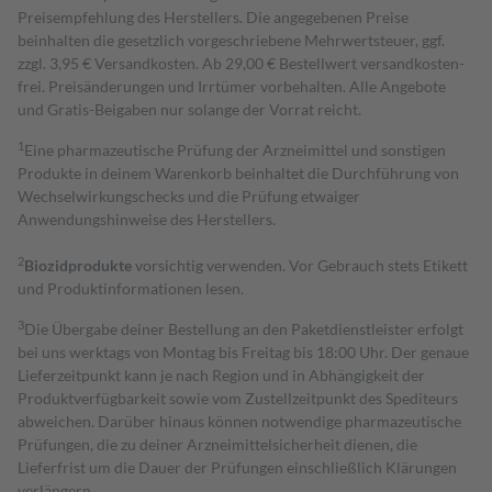
Preisempfehlung des Herstellers. Die angegebenen Preise
beinhalten die gesetzlich vorgeschriebene Mehrwertsteuer, ggf.
zzgl. 3,95 € Versandkosten. Ab 29,00 € Bestell­wert versand­kosten­
frei. Preisänderungen und Irrtümer vorbehalten. Alle Angebote
und Gratis-Beigaben nur solange der Vorrat reicht.
1
Eine pharmazeutische Prüfung der Arzneimittel und sonstigen
Produkte in deinem Warenkorb beinhaltet die Durchführung von
Wechselwirkungschecks und die Prüfung etwaiger
Anwendungshinweise des Herstellers.
2
Biozidprodukte
vorsichtig verwenden. Vor Gebrauch stets Etikett
und Produktinformationen lesen.
3
Die Übergabe deiner Bestellung an den Paketdienstleister erfolgt
bei uns werktags von Montag bis Freitag bis 18:00 Uhr. Der genaue
Lieferzeitpunkt kann je nach Region und in Abhängigkeit der
Produktverfügbarkeit sowie vom Zustellzeitpunkt des Spediteurs
abweichen. Darüber hinaus können notwendige pharmazeutische
Prüfungen, die zu deiner Arzneimittelsicherheit dienen, die
Lieferfrist um die Dauer der Prüfungen einschließlich Klärungen
verlängern.