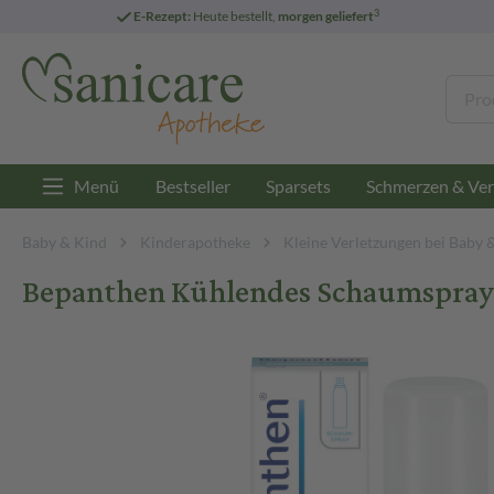
3
E-Rezept:
Heute bestellt,
morgen geliefert
Menü
Bestseller
Sparsets
Schmerzen & Ver
Baby & Kind
Kinderapotheke
Kleine Verletzungen bei Baby 
Bepanthen Kühlendes Schaumspray 