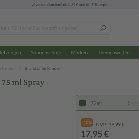
versandkostenfrei
ab 29 € und für E-Rezepte
letzungen
Sonnenschutz
Marken
Themenwelten
& Kinder
Brandsalbe Kinder
75 ml Spray
75 ml
(239,33
-10%
UVP:
19,99 €
17,95 €