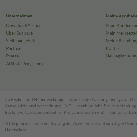
Unternehmen
Meine Apothek
Download-Archiv
Mein Kundenko
Über Sanicare
Mein Merkzettel
Stellenangebote
Meine Bestellun
Partner
Kontakt
Presse
Neuregistrierun
Affiliate Programm
Zu Risiken und Nebenwirkungen lesen Sie die Packungsbeilage und fra
Arzneimittelpreisverordnung. UVP: Unverbindliche Preisempfehlung de
Bestell­wert versand­kosten­frei. Preisänderungen und Irrtümer vorbeh
1
Eine pharmazeutische Prüfung der Arzneimittel und sonstigen Pro
Herstellers.