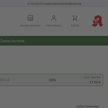
persönliche
pharmazeutische Beratung
Rezept einlösen
Mein Konto
0,00 €
Deine Vorteile
UVP:
19,99 €
-10%
 € / 1 l)
17,95 €
sofort lieferbar