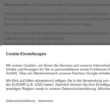
2
Biozidprodukte
vorsichtig verwenden. Vor Gebrauch stets Etikett u
3
Die Übergabe deiner Bestellung an den Paketdienstleister erfolgt bei
Produktverfügbarkeit sowie vom Zustellzeitpunkt des Spediteurs abwe
Dauer der Prüfungen einschließlich Klärungen verlängern.
4
Für verschreibungspflichtige Medikamente stellt der Arzt ein Rezept 
trägt einen Teil davon als Zuzahlung mit.
Grundsätzlich leisten Mitglieder Zuzahlungen in Höhe von zehn Proz
zu entrichten.
Diese Regeln gelten grundsätzlich auch für Online-Apotheken.
Bei Heilmitteln und häuslicher Krankenpflege beträgt die Zuzahlung 
Um das Engagement der Versicherten für ihre eigene Gesundheit zu stä
• Kindern und Jugendlichen bis zum vollendeten 18. Lebensjahr mit
• Untersuchungen zur Vorsorge und Früherkennung, die von der GKV
• empfohlenen Schutzimpfungen
• Harn- und Blutteststreifen
Wir nutzen Trusted Shops als unabhängigen Dienstleister für die Ein
Informationen findest du hier: https://help.etrusted.com/hc/de/arti
Einige Bilder und Inhalte wurden unter Zuhilfenahme künstlicher Intell