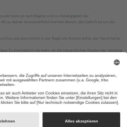
itpunkt kann je nach Region und in Abhängigkeit der
 zu deiner Arzneimittelsicherheit dienen, die Lieferfrist um die
ersicherung übernimmt in der Regel die Kosten dafür, der Versicherte
Euro.
Es sind jedoch nie mehr als die tatsächlichen Kosten der Leistung
e Zuzahlungen
an bei:
herzustellen, dass es sich um echte Bewertungen handelt. Mehr