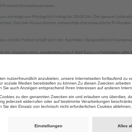
nd Produktinformationen lesen.
 uns werktags von Montag bis Freitag bis 18:00 Uhr. Der genaue Lieferze
ichen. Darüber hinaus können notwendige pharmazeutische Prüfungen, die
aus und der Patient erhält sie in der Apotheke. Die gesetzliche Krankenv
ent des Abgabepreises,
mindestens
jedoch
fünf Euro
und
höchstens zehn 
zehn Prozent der Kosten sowie zehn Euro je Verordnung.
rken und die besondere Stellung der Familie zu unterstützen, fallen
kein
 Ausnahme der Fahrkosten
 getragen werden
holung von Bewertungen. Trusted Shops hat Maßnahmen getroffen, um sic
cles/4419944605341
igenz erstellt.