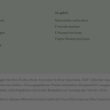
e
So geht's
nto
Newsletter anfordern
Freunde werben
gen
E-Rezept einlösen
Papier Rezept einlösen
g
gen Sie Ihre Ärztin, Ihren Arzt oder in Ihrer Apotheke. AVP: Üblicher A
s Herstellers. Die angegebenen Preise beinhalten die gesetzlich vorgesc
alten. Alle Angebote und Gratis-Beigaben nur solange der Vorrat reicht.
dukte in deinem Warenkorb beinhaltet die Durchführung von Wechselwir