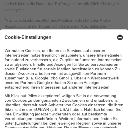
Lieferfrist um die Dauer der Prüfungen einschließlich Klärungen
verlängern.
4
Für verschreibungspflichtige Medikamente stellt der Arzt ein
Rezept aus und der Patient erhält sie in der Apotheke. Die
gesetzliche Krankenversicherung übernimmt in der Regel die
Kosten dafür, der Versicherte trägt einen Teil davon als Zuzahlung
mit.
Grundsätzlich leisten Mitglieder Zuzahlungen in Höhe von zehn
Prozent des Abgabepreises,
mindestens
jedoch
fünf Euro
und
höchstens zehn Euro.
Es sind jedoch nie mehr als die tatsächlichen
Kosten der Leistung zu entrichten.
Diese Regeln gelten grundsätzlich auch für Online-Apotheken.
Bei Heilmitteln und häuslicher Krankenpflege beträgt die
Zuzahlung zehn Prozent der Kosten sowie zehn Euro je
Verordnung.
Um das Engagement der Versicherten für ihre eigene Gesundheit zu
stärken und die besondere Stellung der Familie zu unterstützen,
fallen
keine Zuzahlungen
an bei:
• Kindern und Jugendlichen bis zum vollendeten 18. Lebensjahr
mit Ausnahme der Fahrkosten