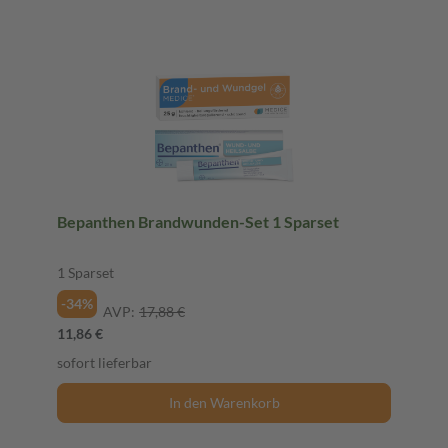
Bepanthen Brandwunden-Set 1 Sparset
1 Sparset
-34%
AVP:
17,88 €
11,86 €
sofort lieferbar
In den Warenkorb