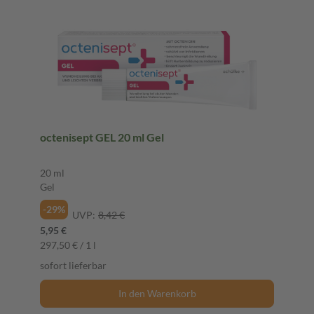
octenisept GEL 20 ml Gel
20 ml
Gel
-29%
UVP:
8,42 €
5,95 €
297,50 € / 1 l
sofort lieferbar
In den Warenkorb