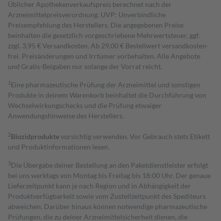
Üblicher Apothekenverkaufspreis berechnet nach der
Arzneimittelpreisverordnung. UVP: Unverbindliche
Preisempfehlung des Herstellers. Die angegebenen Preise
beinhalten die gesetzlich vorgeschriebene Mehrwertsteuer, ggf.
zzgl. 3,95 € Versandkosten. Ab 29,00 € Bestell­wert versand­kosten­
frei. Preisänderungen und Irrtümer vorbehalten. Alle Angebote
und Gratis-Beigaben nur solange der Vorrat reicht.
1
Eine pharmazeutische Prüfung der Arzneimittel und sonstigen
Produkte in deinem Warenkorb beinhaltet die Durchführung von
Wechselwirkungschecks und die Prüfung etwaiger
Anwendungshinweise des Herstellers.
2
Biozidprodukte
vorsichtig verwenden. Vor Gebrauch stets Etikett
und Produktinformationen lesen.
3
Die Übergabe deiner Bestellung an den Paketdienstleister erfolgt
bei uns werktags von Montag bis Freitag bis 18:00 Uhr. Der genaue
Lieferzeitpunkt kann je nach Region und in Abhängigkeit der
Produktverfügbarkeit sowie vom Zustellzeitpunkt des Spediteurs
abweichen. Darüber hinaus können notwendige pharmazeutische
Prüfungen, die zu deiner Arzneimittelsicherheit dienen, die