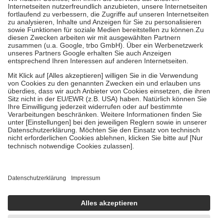
Kosten der Leistung zu entrichten.
Diese Regeln gelten grundsätzlich auch für Online-Apotheken.
Bei Heilmitteln und häuslicher Krankenpflege beträgt die
Zuzahlung zehn Prozent der Kosten sowie zehn Euro je
Verordnung.
Um das Engagement der Versicherten für ihre eigene Gesundheit zu
stärken und die besondere Stellung der Familie zu unterstützen,
fallen
keine Zuzahlungen
an bei:
• Kindern und Jugendlichen bis zum vollendeten 18. Lebensjahr
mit Ausnahme der Fahrkosten
• Untersuchungen zur Vorsorge und Früherkennung, die von der
GKV getragen werden
• empfohlenen Schutzimpfungen
• Harn- und Blutteststreifen
Wir nutzen Trusted Shops als unabhängigen Dienstleister für die
Einholung von Bewertungen. Trusted Shops hat Maßnahmen
getroffen, um sicherzustellen, dass es sich um echte Bewertungen
handelt. Mehr Informationen findest du hier:
https://help.etrusted.com/hc/de/articles/4419944605341
Einige Bilder und Inhalte wurden unter Zuhilfenahme künstlicher