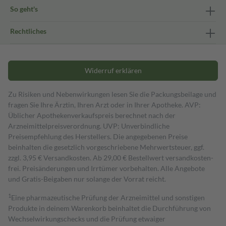
So geht's
Rechtliches
Widerruf erklären
Zu Risiken und Nebenwirkungen lesen Sie die Packungsbeilage und
fragen Sie Ihre Ärztin, Ihren Arzt oder in Ihrer Apotheke. AVP:
Üblicher Apothekenverkaufspreis berechnet nach der
Arzneimittelpreisverordnung. UVP: Unverbindliche
Preisempfehlung des Herstellers. Die angegebenen Preise
beinhalten die gesetzlich vorgeschriebene Mehrwertsteuer, ggf.
zzgl. 3,95 € Versandkosten. Ab 29,00 € Bestell­wert versand­kosten­
frei. Preisänderungen und Irrtümer vorbehalten. Alle Angebote
und Gratis-Beigaben nur solange der Vorrat reicht.
1
Eine pharmazeutische Prüfung der Arzneimittel und sonstigen
Produkte in deinem Warenkorb beinhaltet die Durchführung von
Wechselwirkungschecks und die Prüfung etwaiger