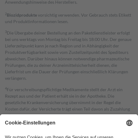
Anwendungshinweise des Herstellers.
2
Biozidprodukte
vorsichtig verwenden. Vor Gebrauch stets Etikett
und Produktinformationen lesen.
3
Die Übergabe deiner Bestellung an den Paketdienstleister erfolgt
bei uns werktags von Montag bis Freitag bis 18:00 Uhr. Der genaue
Lieferzeitpunkt kann je nach Region und in Abhängigkeit der
Produktverfügbarkeit sowie vom Zustellzeitpunkt des Spediteurs
abweichen. Darüber hinaus können notwendige pharmazeutische
Prüfungen, die zu deiner Arzneimittelsicherheit dienen, die
Lieferfrist um die Dauer der Prüfungen einschließlich Klärungen
verlängern.
4
Für verschreibungspflichtige Medikamente stellt der Arzt ein
Rezept aus und der Patient erhält sie in der Apotheke. Die
gesetzliche Krankenversicherung übernimmt in der Regel die
Kosten dafür, der Versicherte trägt einen Teil davon als Zuzahlung
mit.
Grundsätzlich leisten Mitglieder Zuzahlungen in Höhe von zehn
Prozent des Abgabepreises,
mindestens
jedoch
fünf Euro
und
höchstens zehn Euro.
Es sind jedoch nie mehr als die tatsächlichen