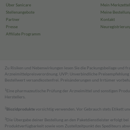
Über Sanicare
Mein Merkzettel
Stellenangebote
Meine Bestellun
Partner
Kontakt
Presse
Neuregistrierun
Affiliate Programm
Zu Risiken und Nebenwirkungen lesen Sie die Packungsbeilage und fra
Arzneimittelpreisverordnung. UVP: Unverbindliche Preisempfehlung de
Bestell­wert versand­kosten­frei. Preisänderungen und Irrtümer vorbeh
1
Eine pharmazeutische Prüfung der Arzneimittel und sonstigen Pro
Herstellers.
2
Biozidprodukte
vorsichtig verwenden. Vor Gebrauch stets Etikett u
3
Die Übergabe deiner Bestellung an den Paketdienstleister erfolgt bei
Produktverfügbarkeit sowie vom Zustellzeitpunkt des Spediteurs abwe