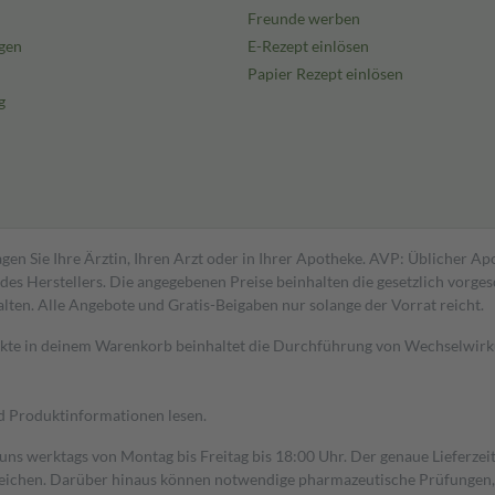
Freunde werben
gen
E-Rezept einlösen
Papier Rezept einlösen
g
gen Sie Ihre Ärztin, Ihren Arzt oder in Ihrer Apotheke. AVP: Üblicher A
s Herstellers. Die angegebenen Preise beinhalten die gesetzlich vorgesc
alten. Alle Angebote und Gratis-Beigaben nur solange der Vorrat reicht.
dukte in deinem Warenkorb beinhaltet die Durchführung von Wechselwir
nd Produktinformationen lesen.
 uns werktags von Montag bis Freitag bis 18:00 Uhr. Der genaue Lieferze
ichen. Darüber hinaus können notwendige pharmazeutische Prüfungen, die