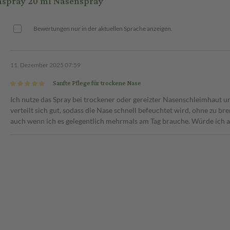
spray 20 ml Nasenspray
Bewertungen nur in der aktuellen Sprache anzeigen.
11. Dezember 2025 07:59
Sanfte Pflege für trockene Nase
Ich nutze das Spray bei trockener oder gereizter Nasenschleimhaut 
verteilt sich gut, sodass die Nase schnell befeuchtet wird, ohne zu bre
auch wenn ich es gelegentlich mehrmals am Tag brauche. Würde ich a