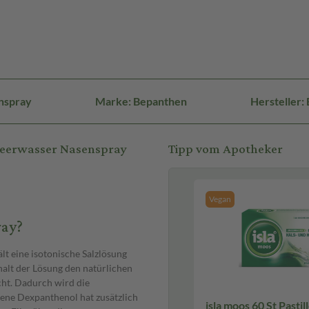
nspray
Marke: Bepanthen
Hersteller:
Meerwasser Nasenspray
Tipp vom Apotheker
Vegan
ray?
t eine isotonische Salzlösung
halt der Lösung den natürlichen
cht. Dadurch wird die
tene Dexpanthenol hat zusätzlich
isla moos 60 St Pastil