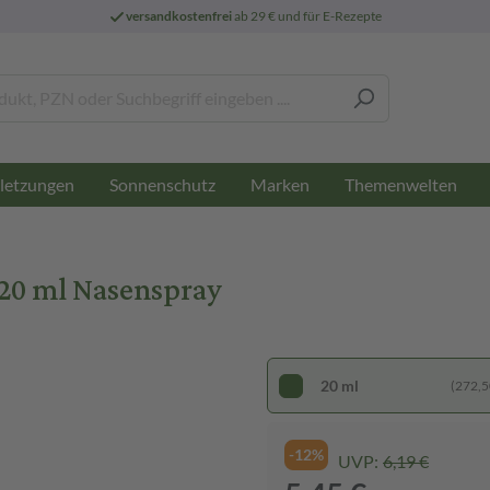
versandkostenfrei
ab 29 € und für E-Rezepte
letzungen
Sonnenschutz
Marken
Themenwelten
20 ml Nasenspray
20 ml
(272,50
-12%
UVP:
6,19 €