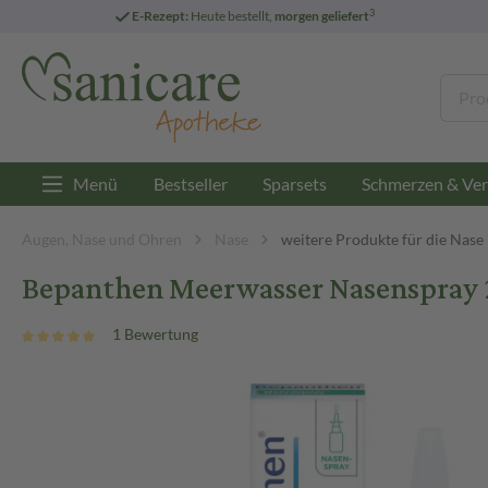
3
E-Rezept:
Heute bestellt,
morgen geliefert
Menü
Bestseller
Sparsets
Schmerzen & Ver
Augen, Nase und Ohren
Nase
weitere Produkte für die Nase
Bepanthen Meerwasser Nasenspray 
1 Bewertung