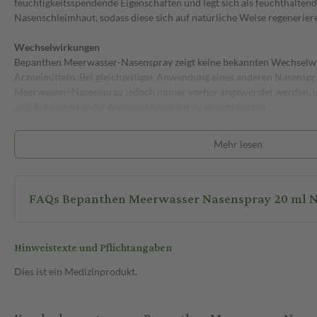
feuchtigkeitsspendende Eigenschaften und legt sich als feuchthaltend
Nasenschleimhaut, sodass diese sich auf natürliche Weise regenerier
Wechselwirkungen
Bepanthen Meerwasser-Nasenspray zeigt keine bekannten Wechselw
Arzneimitteln. Bei gleichzeitiger Anwendung eines anderen Nasenspr
Meerwasser-Nasenspray jedoch immer vorher angewendet werden, u
und Befeuchtung der Nasenschleimhaut zu gewährleisten.
Wie wird Bepanthen Meerwasser-Nasenspray ange
Mehr lesen
Vor der ersten Anwendung sollte die Schutzkappe abgenommen und
gedrückt werden, bis der erste Sprühstoß erfolgt. Erwachsene und Ki
nach Bedarf mehrmals täglich 1-2 Sprühstöße in jedes Nasenloch ein
FAQs Bepanthen Meerwasser Nasenspray 20 ml 
Kindern bis zwei Jahre genügt 1 Sprühstoß je Nasenloch. Nach jeder
Nasenadapter aus hygienischen Gründen abgewischt und trocken geh
wieder aufgesetzt werden.
Hinweistexte und Pflichtangaben
Jetzt bequem online auf sanicare.de bestellen!
Dies ist ein Medizinprodukt.