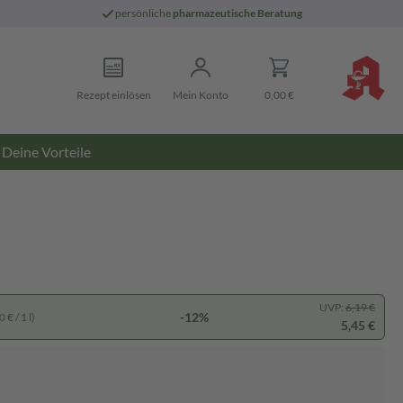
persönliche
pharmazeutische Beratung
Rezept einlösen
Mein Konto
0,00 €
Deine Vorteile
UVP:
6,19 €
-12%
 € / 1 l)
5,45 €