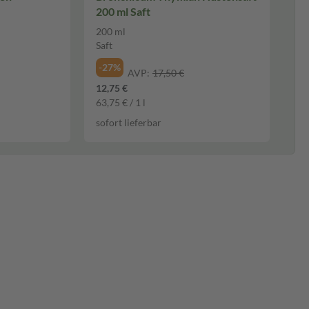
200 ml Saft
200 ml
Saft
-27%
AVP:
17,50 €
12,75 €
63,75 € / 1 l
sofort lieferbar