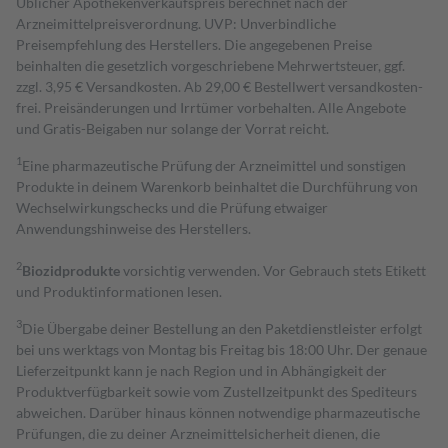
Üblicher Apothekenverkaufspreis berechnet nach der
Arzneimittelpreisverordnung. UVP: Unverbindliche
Preisempfehlung des Herstellers. Die angegebenen Preise
beinhalten die gesetzlich vorgeschriebene Mehrwertsteuer, ggf.
zzgl. 3,95 € Versandkosten. Ab 29,00 € Bestell­wert versand­kosten­
frei. Preisänderungen und Irrtümer vorbehalten. Alle Angebote
und Gratis-Beigaben nur solange der Vorrat reicht.
1
Eine pharmazeutische Prüfung der Arzneimittel und sonstigen
Produkte in deinem Warenkorb beinhaltet die Durchführung von
Wechselwirkungschecks und die Prüfung etwaiger
Anwendungshinweise des Herstellers.
2
Biozidprodukte
vorsichtig verwenden. Vor Gebrauch stets Etikett
und Produktinformationen lesen.
3
Die Übergabe deiner Bestellung an den Paketdienstleister erfolgt
bei uns werktags von Montag bis Freitag bis 18:00 Uhr. Der genaue
Lieferzeitpunkt kann je nach Region und in Abhängigkeit der
Produktverfügbarkeit sowie vom Zustellzeitpunkt des Spediteurs
abweichen. Darüber hinaus können notwendige pharmazeutische
Prüfungen, die zu deiner Arzneimittelsicherheit dienen, die