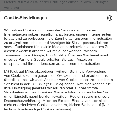
Lieferfrist um die Dauer der Prüfungen einschließlich Klärungen
verlängern.
4
Für verschreibungspflichtige Medikamente stellt der Arzt ein
Rezept aus und der Patient erhält sie in der Apotheke. Die
gesetzliche Krankenversicherung übernimmt in der Regel die
Kosten dafür, der Versicherte trägt einen Teil davon als Zuzahlung
mit.
Grundsätzlich leisten Mitglieder Zuzahlungen in Höhe von zehn
Prozent des Abgabepreises,
mindestens
jedoch
fünf Euro
und
höchstens zehn Euro.
Es sind jedoch nie mehr als die tatsächlichen
Kosten der Leistung zu entrichten.
Diese Regeln gelten grundsätzlich auch für Online-Apotheken.
Bei Heilmitteln und häuslicher Krankenpflege beträgt die
Zuzahlung zehn Prozent der Kosten sowie zehn Euro je
Verordnung.
Um das Engagement der Versicherten für ihre eigene Gesundheit zu
stärken und die besondere Stellung der Familie zu unterstützen,
fallen
keine Zuzahlungen
an bei:
• Kindern und Jugendlichen bis zum vollendeten 18. Lebensjahr
mit Ausnahme der Fahrkosten
• Untersuchungen zur Vorsorge und Früherkennung, die von der