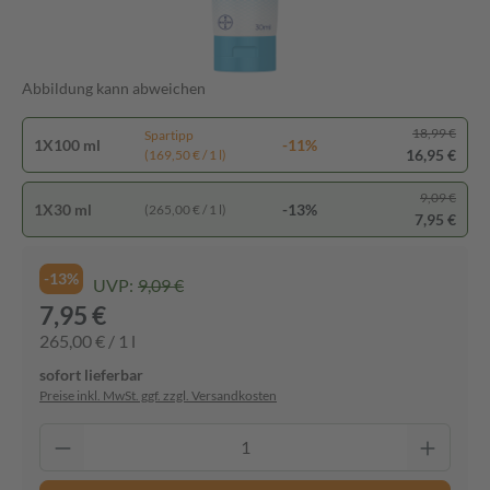
Abbildung kann abweichen
18,99 €
Spartipp
1X100 ml
-11%
16,95 €
(169,50 € / 1 l)
9,09 €
1X30 ml
-13%
(265,00 € / 1 l)
7,95 €
-13%
UVP:
9,09 €
7,95 €
265,00 € / 1 l
sofort lieferbar
Preise inkl. MwSt. ggf. zzgl. Versandkosten