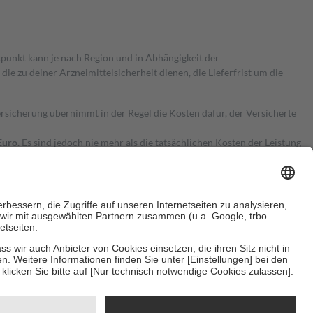
itpunkt kann je nach Region und in Abhängigkeit der
 zu deiner Arzneimittelsicherheit dienen, die Lieferfrist um die
ersicherung übernimmt in der Regel die Kosten dafür, der Versicherte
Euro.
Es sind jedoch nie mehr als die tatsächlichen Kosten der Leistung
e Zuzahlungen
an bei:
herzustellen, dass es sich um echte Bewertungen handelt. Mehr