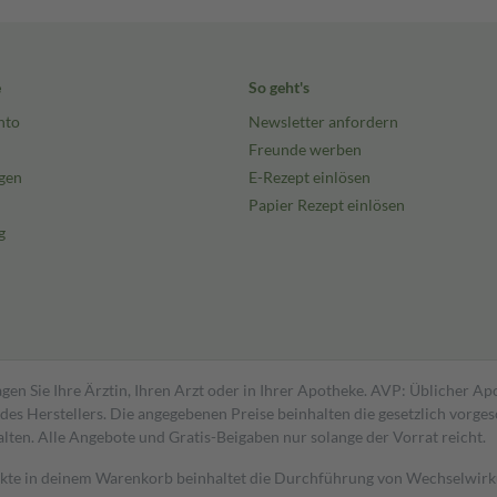
e
So geht's
nto
Newsletter anfordern
Freunde werben
gen
E-Rezept einlösen
Papier Rezept einlösen
g
gen Sie Ihre Ärztin, Ihren Arzt oder in Ihrer Apotheke. AVP: Üblicher A
s Herstellers. Die angegebenen Preise beinhalten die gesetzlich vorgesc
alten. Alle Angebote und Gratis-Beigaben nur solange der Vorrat reicht.
dukte in deinem Warenkorb beinhaltet die Durchführung von Wechselwir