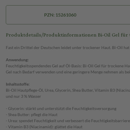
PZN: 15261060
Produktdetails/Produktinformationen Bi-Oil Gel für
Fast ein Drittel der Deutschen leidet unter trockener Haut. Bi-Oil 
Anwendung:
Feuchtigkeitsspendendes Gel auf Öl-Basis: Bi-Oil Gel für trockene Ha
Gel nach Bedarf verwenden und eine geringere Menge nehmen als bei e
Inhaltsstoffe:
Bi-Oil Hautpflege-Öl, Urea, Glycerin, Shea Butter, Vitamin B3 (Niacin
und nur 3 % Wasser
- Glycerin: stärkt und unterstützt die Feuchtigkeitsversorgung
- Shea Butter: pflegt die Haut
- Urea: spendet Feuchtigkeit und verbessert die Feuchtigkeitsbarrier
- Vitamin B3 (Niacinamid): glättet die Haut