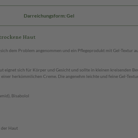
Darreichungsform: Gel
 trockene Haut
hat sich dem Problem angenommen und ein Pflegeprodukt mit Gel-Textur au
ut eignet sich für Körper und Gesicht und sollte in kleinen kreisenden Be
iner herkömmlichen Creme. Die angenehm leichte und feine Gel-Textur zie
amid), Bisabolol
e der Haut