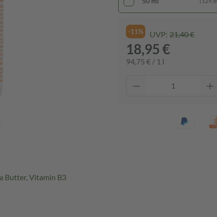
50 ml
(129,80
-11%
UVP:
21,40 €
18,95 €
94,75 € / 1 l
a Butter, Vitamin B3