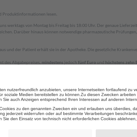
nd Produktinformationen lesen.
 uns werktags von Montag bis Freitag bis 18:00 Uhr. Der genaue Lieferze
ichen. Darüber hinaus können notwendige pharmazeutische Prüfungen, die
aus und der Patient erhält sie in der Apotheke. Die gesetzliche Krankenv
ent des Abgabepreises,
mindestens
jedoch
fünf Euro
und
höchstens zehn 
zehn Prozent der Kosten sowie zehn Euro je Verordnung.
rken und die besondere Stellung der Familie zu unterstützen, fallen
kein
 Ausnahme der Fahrkosten
 getragen werden
holung von Bewertungen. Trusted Shops hat Maßnahmen getroffen, um sic
cles/4419944605341