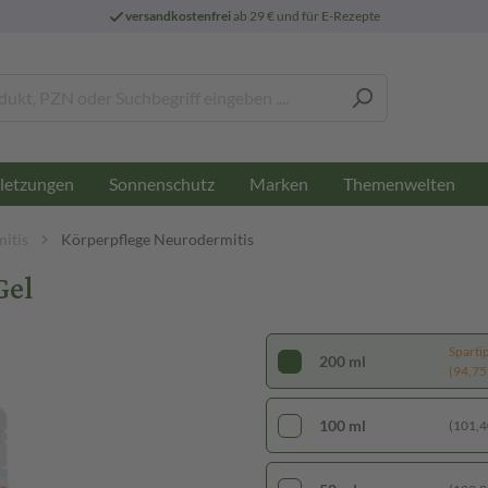
versandkostenfrei
ab 29 € und für E-Rezepte
letzungen
Sonnenschutz
Marken
Themenwelten
itis
Körperpflege Neurodermitis
Gel
Sparti
200 ml
(94,75 €
100 ml
(101,40