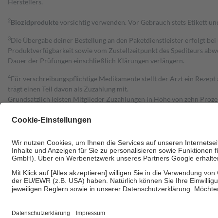
Herstellers.
2
Biozidprodukte
vorsichtig verwenden. Vor Gebrauch stets Etikett u
3
Die Übergabe deiner Bestellung an den Paketdienstleister erfolgt bei
Produktverfügbarkeit sowie vom Zustellzeitpunkt des Spediteurs abwe
Dauer der Prüfungen einschließlich Klärungen verlängern.
4
Für verschreibungspflichtige Medikamente stellt der Arzt ein Rezept 
trägt einen Teil davon als Zuzahlung mit.
Grundsätzlich leisten Mitglieder Zuzahlungen in Höhe von zehn Proz
zu entrichten.
Diese Regeln gelten grundsätzlich auch für Online-Apotheken.
Bei Heilmitteln und häuslicher Krankenpflege beträgt die Zuzahlung 
Um das Engagement der Versicherten für ihre eigene Gesundheit zu stä
• Kindern und Jugendlichen bis zum vollendeten 18. Lebensjahr mit
• Untersuchungen zur Vorsorge und Früherkennung, die von der GKV
• empfohlenen Schutzimpfungen
• Harn- und Blutteststreifen
Wir nutzen Trusted Shops als unabhängigen Dienstleister für die Ein
Informationen findest du hier: https://help.etrusted.com/hc/de/arti