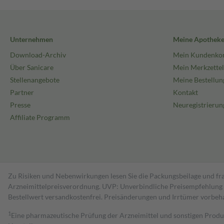
Unternehmen
Meine Apothek
Download-Archiv
Mein Kundenko
Über Sanicare
Mein Merkzettel
Stellenangebote
Meine Bestellun
Partner
Kontakt
Presse
Neuregistrierun
Affiliate Programm
Zu Risiken und Nebenwirkungen lesen Sie die Packungsbeilage und fra
Arzneimittelpreisverordnung. UVP: Unverbindliche Preisempfehlung de
Bestell­wert versand­kosten­frei. Preisänderungen und Irrtümer vorbeh
1
Eine pharmazeutische Prüfung der Arzneimittel und sonstigen Pro