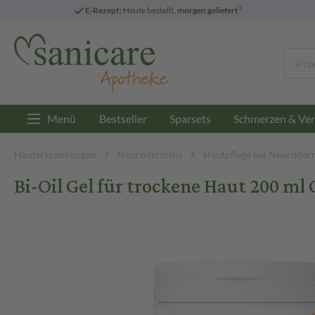
3
E-Rezept:
Heute bestellt,
morgen geliefert
Menü
Bestseller
Sparsets
Schmerzen & Ver
Hauterkrankungen
Neurodermitis
Hautpflege bei Neuroderm
Bi-Oil Gel für trockene Haut 200 ml 