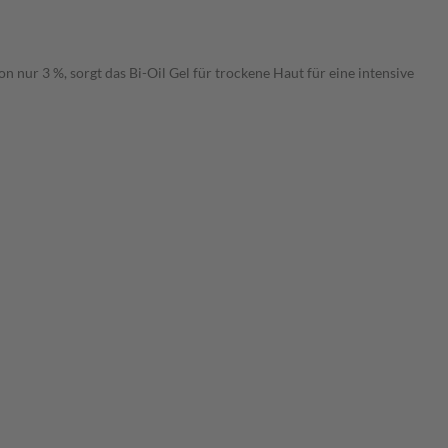
 nur 3 %, sorgt das Bi-Oil Gel für trockene Haut für eine intensive