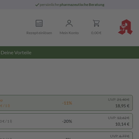
persönliche
pharmazeutische Beratung
Rezept einlösen
Mein Konto
0,00 €
Deine Vorteile
UVP:
21,40 €
pp
-11%
18,95 €
 / 1 l)
UVP:
12,62 €
-20%
 € / 1 l)
10,14 €
UVP:
6,77 €