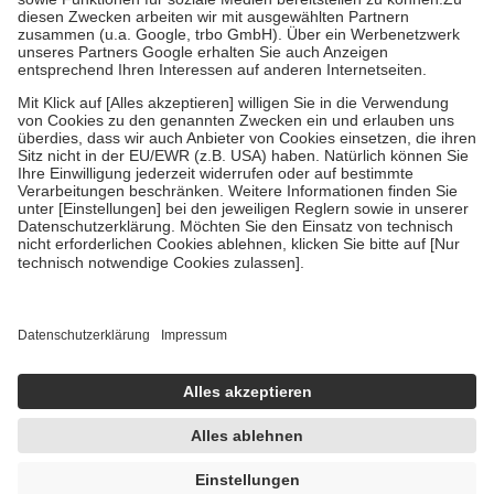
Zuzahlung zehn Prozent der Kosten sowie zehn Euro je
Verordnung.
Um das Engagement der Versicherten für ihre eigene Gesundheit zu
stärken und die besondere Stellung der Familie zu unterstützen,
fallen
keine Zuzahlungen
an bei:
• Kindern und Jugendlichen bis zum vollendeten 18. Lebensjahr
mit Ausnahme der Fahrkosten
• Untersuchungen zur Vorsorge und Früherkennung, die von der
GKV getragen werden
• empfohlenen Schutzimpfungen
• Harn- und Blutteststreifen
Wir nutzen Trusted Shops als unabhängigen Dienstleister für die
Einholung von Bewertungen. Trusted Shops hat Maßnahmen
getroffen, um sicherzustellen, dass es sich um echte Bewertungen
handelt. Mehr Informationen findest du hier:
https://help.etrusted.com/hc/de/articles/4419944605341
Einige Bilder und Inhalte wurden unter Zuhilfenahme künstlicher
Intelligenz erstellt.
UVP:
6,77 €