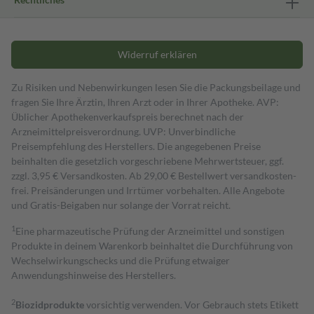
Widerruf erklären
Zu Risiken und Nebenwirkungen lesen Sie die Packungsbeilage und
fragen Sie Ihre Ärztin, Ihren Arzt oder in Ihrer Apotheke. AVP:
Üblicher Apothekenverkaufspreis berechnet nach der
Arzneimittelpreisverordnung. UVP: Unverbindliche
Preisempfehlung des Herstellers. Die angegebenen Preise
beinhalten die gesetzlich vorgeschriebene Mehrwertsteuer, ggf.
zzgl. 3,95 € Versandkosten. Ab 29,00 € Bestell­wert versand­kosten­
frei. Preisänderungen und Irrtümer vorbehalten. Alle Angebote
und Gratis-Beigaben nur solange der Vorrat reicht.
1
Eine pharmazeutische Prüfung der Arzneimittel und sonstigen
Produkte in deinem Warenkorb beinhaltet die Durchführung von
Wechselwirkungschecks und die Prüfung etwaiger
Anwendungshinweise des Herstellers.
2
Biozidprodukte
vorsichtig verwenden. Vor Gebrauch stets Etikett