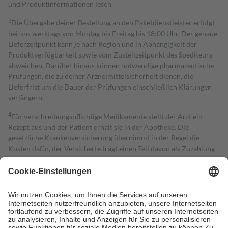
und Produktinformationen lesen.
3
Die Übergabe deiner Bestellung an den Paketdienstleister erfolgt
bei uns werktags von Montag bis Freitag bis 18:00 Uhr. Der genaue
Lieferzeitpunkt kann je nach Region und in Abhängigkeit der
Produktverfügbarkeit sowie vom Zustellzeitpunkt des Spediteurs
abweichen. Darüber hinaus können notwendige pharmazeutische
Prüfungen, die zu deiner Arzneimittelsicherheit dienen, die
Lieferfrist um die Dauer der Prüfungen einschließlich Klärungen
verlängern.
4
Für verschreibungspflichtige Medikamente stellt der Arzt ein
Rezept aus und der Patient erhält sie in der Apotheke. Die
gesetzliche Krankenversicherung übernimmt in der Regel die
Kosten dafür, der Versicherte trägt einen Teil davon als Zuzahlung
mit.
Grundsätzlich leisten Mitglieder Zuzahlungen in Höhe von zehn
Prozent des Abgabepreises,
mindestens
jedoch
fünf Euro
und
höchstens zehn Euro.
Es sind jedoch nie mehr als die tatsächlichen
Kosten der Leistung zu entrichten.
Diese Regeln gelten grundsätzlich auch für Online-Apotheken.
Bei Heilmitteln und häuslicher Krankenpflege beträgt die