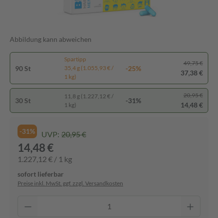
Abbildung kann abweichen
Spartipp
49,75 €
90 St
-25%
35,4 g (1.055,93 € /
37,38 €
1 kg)
20,95 €
11,8 g (1.227,12 € /
30 St
-31%
14,48 €
1 kg)
-31%
UVP:
20,95 €
14,48 €
1.227,12 € / 1 kg
sofort lieferbar
Preise inkl. MwSt. ggf. zzgl. Versandkosten