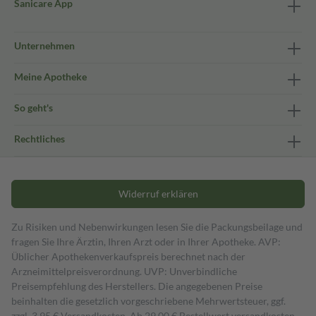
Sanicare App
Unternehmen
Meine Apotheke
So geht's
Rechtliches
Widerruf erklären
Zu Risiken und Nebenwirkungen lesen Sie die Packungsbeilage und
fragen Sie Ihre Ärztin, Ihren Arzt oder in Ihrer Apotheke. AVP:
Üblicher Apothekenverkaufspreis berechnet nach der
Arzneimittelpreisverordnung. UVP: Unverbindliche
Preisempfehlung des Herstellers. Die angegebenen Preise
beinhalten die gesetzlich vorgeschriebene Mehrwertsteuer, ggf.
zzgl. 3,95 € Versandkosten. Ab 29,00 € Bestell­wert versand­kosten­