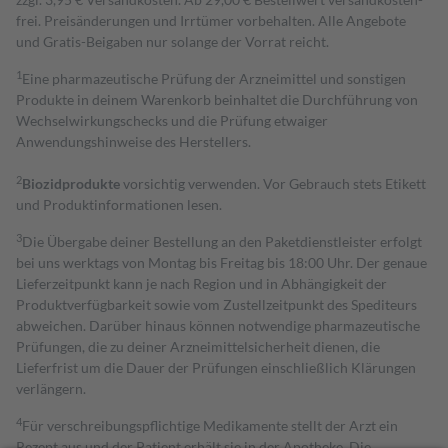
frei. Preisänderungen und Irrtümer vorbehalten. Alle Angebote
und Gratis-Beigaben nur solange der Vorrat reicht.
1
Eine pharmazeutische Prüfung der Arzneimittel und sonstigen
Produkte in deinem Warenkorb beinhaltet die Durchführung von
Wechselwirkungschecks und die Prüfung etwaiger
Anwendungshinweise des Herstellers.
2
Biozidprodukte
vorsichtig verwenden. Vor Gebrauch stets Etikett
und Produktinformationen lesen.
3
Die Übergabe deiner Bestellung an den Paketdienstleister erfolgt
bei uns werktags von Montag bis Freitag bis 18:00 Uhr. Der genaue
Lieferzeitpunkt kann je nach Region und in Abhängigkeit der
Produktverfügbarkeit sowie vom Zustellzeitpunkt des Spediteurs
abweichen. Darüber hinaus können notwendige pharmazeutische
Prüfungen, die zu deiner Arzneimittelsicherheit dienen, die
Lieferfrist um die Dauer der Prüfungen einschließlich Klärungen
verlängern.
4
Für verschreibungspflichtige Medikamente stellt der Arzt ein
Rezept aus und der Patient erhält sie in der Apotheke. Die