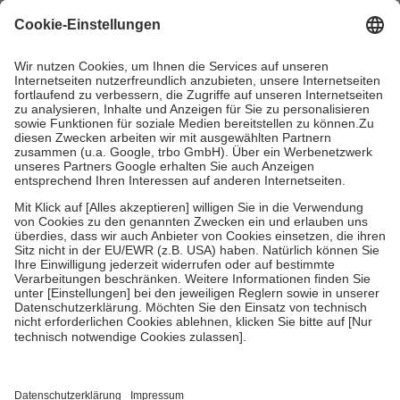
gesetzliche Krankenversicherung übernimmt in der Regel die
Kosten dafür, der Versicherte trägt einen Teil davon als Zuzahlung
mit.
Grundsätzlich leisten Mitglieder Zuzahlungen in Höhe von zehn
Prozent des Abgabepreises,
mindestens
jedoch
fünf Euro
und
höchstens zehn Euro.
Es sind jedoch nie mehr als die tatsächlichen
Kosten der Leistung zu entrichten.
Diese Regeln gelten grundsätzlich auch für Online-Apotheken.
Bei Heilmitteln und häuslicher Krankenpflege beträgt die
Zuzahlung zehn Prozent der Kosten sowie zehn Euro je
Verordnung.
Um das Engagement der Versicherten für ihre eigene Gesundheit zu
stärken und die besondere Stellung der Familie zu unterstützen,
fallen
keine Zuzahlungen
an bei:
• Kindern und Jugendlichen bis zum vollendeten 18. Lebensjahr
mit Ausnahme der Fahrkosten
• Untersuchungen zur Vorsorge und Früherkennung, die von der
GKV getragen werden
• empfohlenen Schutzimpfungen
• Harn- und Blutteststreifen