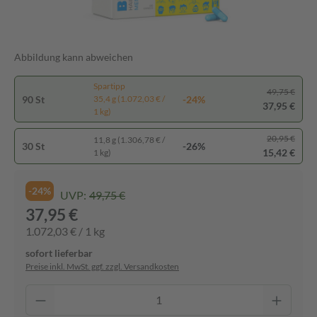
Abbildung kann abweichen
Spartipp
49,75 €
90 St
-24%
35,4 g (1.072,03 € /
37,95 €
1 kg)
20,95 €
11,8 g (1.306,78 € /
30 St
-26%
15,42 €
1 kg)
-24%
UVP:
49,75 €
37,95 €
1.072,03 € / 1 kg
sofort lieferbar
Preise inkl. MwSt. ggf. zzgl. Versandkosten