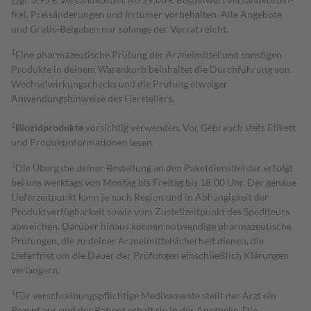
frei. Preisänderungen und Irrtümer vorbehalten. Alle Angebote
und Gratis-Beigaben nur solange der Vorrat reicht.
1
Eine pharmazeutische Prüfung der Arzneimittel und sonstigen
Produkte in deinem Warenkorb beinhaltet die Durchführung von
Wechselwirkungschecks und die Prüfung etwaiger
Anwendungshinweise des Herstellers.
2
Biozidprodukte
vorsichtig verwenden. Vor Gebrauch stets Etikett
und Produktinformationen lesen.
3
Die Übergabe deiner Bestellung an den Paketdienstleister erfolgt
bei uns werktags von Montag bis Freitag bis 18:00 Uhr. Der genaue
Lieferzeitpunkt kann je nach Region und in Abhängigkeit der
Produktverfügbarkeit sowie vom Zustellzeitpunkt des Spediteurs
abweichen. Darüber hinaus können notwendige pharmazeutische
Prüfungen, die zu deiner Arzneimittelsicherheit dienen, die
Lieferfrist um die Dauer der Prüfungen einschließlich Klärungen
verlängern.
4
Für verschreibungspflichtige Medikamente stellt der Arzt ein
Rezept aus und der Patient erhält sie in der Apotheke. Die