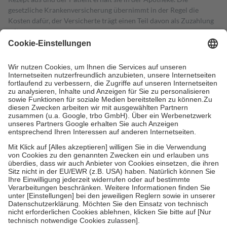
gesetzliche Krankenversicherung übernimmt in der Regel die
Kosten dafür, der Versicherte trägt einen Teil davon als Zuzahlung
mit.
Grundsätzlich leisten Mitglieder Zuzahlungen in Höhe von zehn
Prozent des Abgabepreises,
mindestens
jedoch
fünf Euro
und
höchstens zehn Euro.
Es sind jedoch nie mehr als die tatsächlichen
Kosten der Leistung zu entrichten.
Diese Regeln gelten grundsätzlich auch für Online-Apotheken.
Bei Heilmitteln und häuslicher Krankenpflege beträgt die
Zuzahlung zehn Prozent der Kosten sowie zehn Euro je
Verordnung.
Um das Engagement der Versicherten für ihre eigene Gesundheit zu
stärken und die besondere Stellung der Familie zu unterstützen,
fallen
keine Zuzahlungen
an bei:
• Kindern und Jugendlichen bis zum vollendeten 18. Lebensjahr
mit Ausnahme der Fahrkosten
• Untersuchungen zur Vorsorge und Früherkennung, die von der
GKV getragen werden
• empfohlenen Schutzimpfungen
• Harn- und Blutteststreifen