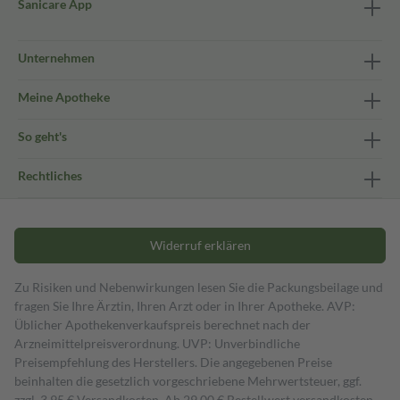
Sanicare App
Unternehmen
Meine Apotheke
So geht's
Rechtliches
Widerruf erklären
Zu Risiken und Nebenwirkungen lesen Sie die Packungsbeilage und
fragen Sie Ihre Ärztin, Ihren Arzt oder in Ihrer Apotheke. AVP:
Üblicher Apothekenverkaufspreis berechnet nach der
Arzneimittelpreisverordnung. UVP: Unverbindliche
Preisempfehlung des Herstellers. Die angegebenen Preise
beinhalten die gesetzlich vorgeschriebene Mehrwertsteuer, ggf.
zzgl. 3,95 € Versandkosten. Ab 29,00 € Bestell­wert versand­kosten­