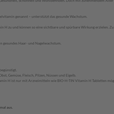
ür Gesundheit, Schönheit und Wohlbefinden. Doch mit zunehmendem Alter
Nagelvitamin genannt – unterstützt das gesunde Wachstum.
in H zu und können so eine sichtbare und spürbare Wirkung erzielen. Zu
 ein gesundes Haar- und Nagelwachstum.
begünstigt.
st, Gemüse, Fleisch, Pilzen, Nüssen und Eigelb.
min H ist nur mit Arzneimitteln wie BIO-H-TIN Vitamin H Tabletten mög
mal aus.