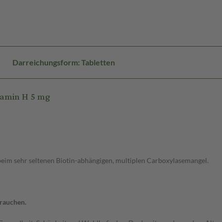
Darreichungsform: Tabletten
tamin H 5 mg
eim sehr seltenen Biotin-abhängigen, multiplen Carboxylasemangel.
brauchen.