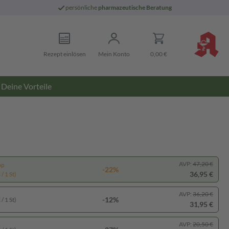
persönliche
pharmazeutische Beratung
Rezept einlösen
Mein Konto
0,00 €
Deine Vorteile
AVP:
47,20 €
pp
-22%
36,95 €
/ 1 St)
AVP:
36,20 €
-12%
/ 1 St)
31,95 €
AVP:
20,50 €