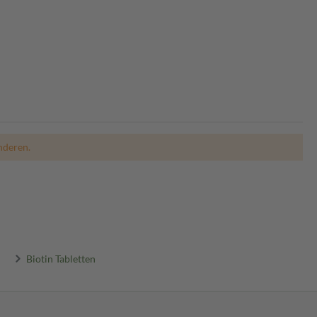
nderen.
Biotin Tabletten