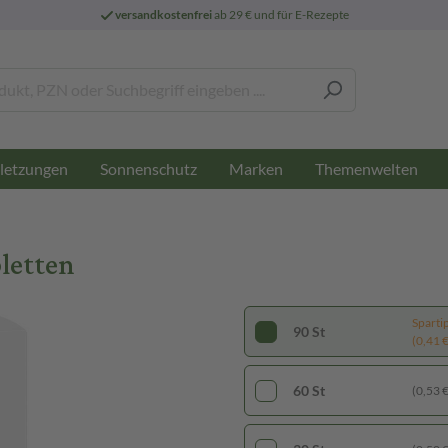
versandkostenfrei
ab 29 € und für E-Rezepte
letzungen
Sonnenschutz
Marken
Themenwelten
letten
Sparti
90 St
(0,41 € 
60 St
(0,53 € 