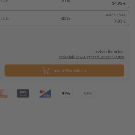
-27%
/ 1 St)
14,95 €
AVP:
11,58 €
-32%
/ 1 St)
7,83 €
sofort lieferbar
Preise inkl. MwSt. ggf. zzgl. Versandkosten
In den Warenkorb