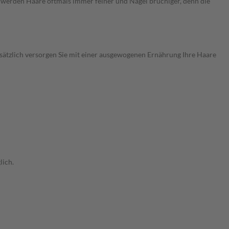
 werden Haare oftmals immer feiner und Nägel brüchiger, denn die
sätzlich versorgen Sie mit einer ausgewogenen Ernährung Ihre Haare
lich.