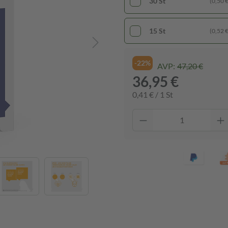
30 St
(0,50 € 
15 St
(0,52 € 
-22%
AVP:
47,20 €
36,95 €
0,41 € / 1 St