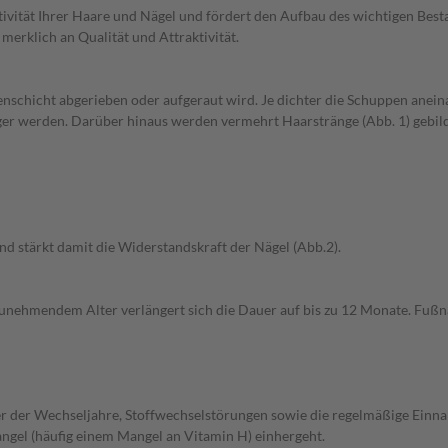
ivität Ihrer Haare und Nägel und fördert den Aufbau des wichtigen Besta
erklich an Qualität und Attraktivität.
chicht abgerieben oder aufgeraut wird. Je dichter die Schuppen aneinan
ger werden. Darüber hinaus werden vermehrt Haarstränge (Abb. 1) gebild
d stärkt damit die Widerstandskraft der Nägel (Abb.2).
unehmendem Alter verlängert sich die Dauer auf bis zu 12 Monate. Fußn
r der Wechseljahre, Stoffwechselstörungen sowie die regelmäßige Ein
ngel (häufig einem Mangel an Vitamin H) einhergeht.