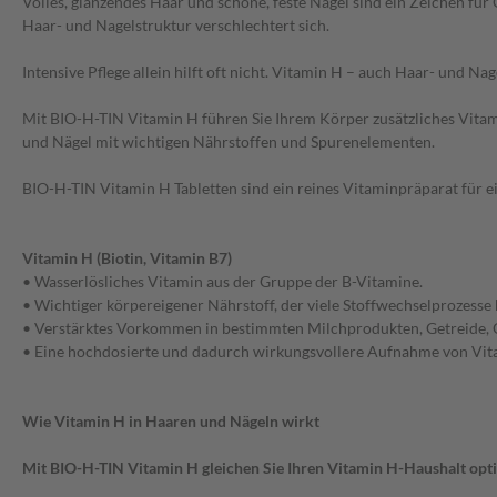
Volles, glänzendes Haar und schöne, feste Nägel sind ein Zeichen f
Haar- und Nagelstruktur verschlechtert sich.
Intensive Pflege allein hilft oft nicht. Vitamin H – auch Haar- und 
Mit BIO-H-TIN Vitamin H führen Sie Ihrem Körper zusätzliches Vitam
und Nägel mit wichtigen Nährstoffen und Spurenelementen.
BIO-H-TIN Vitamin H Tabletten sind ein reines Vitaminpräparat für
Vitamin H (Biotin, Vitamin B7)
• Wasserlösliches Vitamin aus der Gruppe der B-Vitamine.
• Wichtiger körpereigener Nährstoff, der viele Stoffwechselprozesse 
• Verstärktes Vorkommen in bestimmten Milchprodukten, Getreide, Ob
• Eine hochdosierte und dadurch wirkungsvollere Aufnahme von Vita
Wie Vitamin H in Haaren und Nägeln wirkt
Mit BIO-H-TIN Vitamin H gleichen Sie Ihren Vitamin H-Haushalt opti