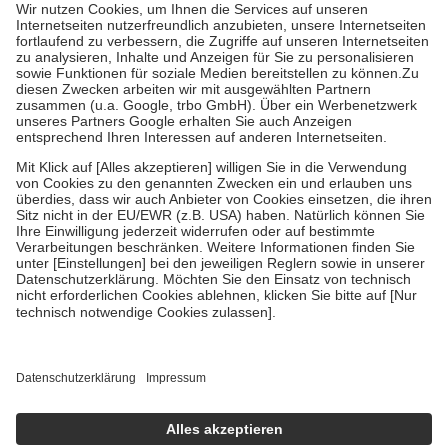
Grundsätzlich leisten Mitglieder Zuzahlungen in Höhe von zehn
Prozent des Abgabepreises,
mindestens
jedoch
fünf Euro
und
höchstens zehn Euro.
Es sind jedoch nie mehr als die tatsächlichen
Kosten der Leistung zu entrichten.
Diese Regeln gelten grundsätzlich auch für Online-Apotheken.
Bei Heilmitteln und häuslicher Krankenpflege beträgt die
Zuzahlung zehn Prozent der Kosten sowie zehn Euro je
Verordnung.
Um das Engagement der Versicherten für ihre eigene Gesundheit zu
stärken und die besondere Stellung der Familie zu unterstützen,
fallen
keine Zuzahlungen
an bei:
• Kindern und Jugendlichen bis zum vollendeten 18. Lebensjahr
mit Ausnahme der Fahrkosten
• Untersuchungen zur Vorsorge und Früherkennung, die von der
GKV getragen werden
• empfohlenen Schutzimpfungen
• Harn- und Blutteststreifen
Wir nutzen Trusted Shops als unabhängigen Dienstleister für die
Einholung von Bewertungen. Trusted Shops hat Maßnahmen
getroffen, um sicherzustellen, dass es sich um echte Bewertungen