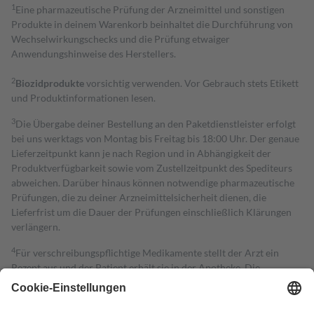
1
Eine pharmazeutische Prüfung der Arzneimittel und sonstigen
Produkte in deinem Warenkorb beinhaltet die Durchführung von
Wechselwirkungschecks und die Prüfung etwaiger
Anwendungshinweise des Herstellers.
2
Biozidprodukte
vorsichtig verwenden. Vor Gebrauch stets Etikett
und Produktinformationen lesen.
3
Die Übergabe deiner Bestellung an den Paketdienstleister erfolgt
bei uns werktags von Montag bis Freitag bis 18:00 Uhr. Der genaue
Lieferzeitpunkt kann je nach Region und in Abhängigkeit der
Produktverfügbarkeit sowie vom Zustellzeitpunkt des Spediteurs
abweichen. Darüber hinaus können notwendige pharmazeutische
Prüfungen, die zu deiner Arzneimittelsicherheit dienen, die
Lieferfrist um die Dauer der Prüfungen einschließlich Klärungen
verlängern.
4
Für verschreibungspflichtige Medikamente stellt der Arzt ein
Rezept aus und der Patient erhält sie in der Apotheke. Die
gesetzliche Krankenversicherung übernimmt in der Regel die
Kosten dafür, der Versicherte trägt einen Teil davon als Zuzahlung
mit.