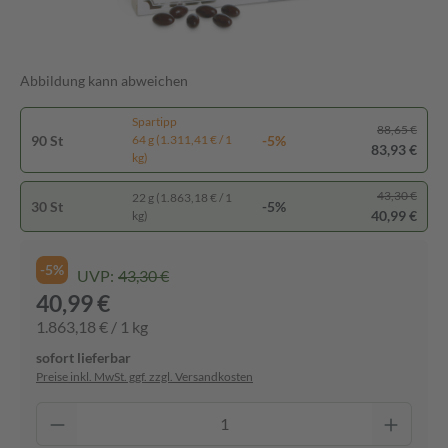
Abbildung kann abweichen
Spartipp
88,65 €
90 St
-5%
64 g (1.311,41 € / 1
83,93 €
kg)
43,30 €
22 g (1.863,18 € / 1
30 St
-5%
40,99 €
kg)
-5%
UVP:
43,30 €
40,99 €
1.863,18 € / 1 kg
sofort lieferbar
Preise inkl. MwSt. ggf. zzgl. Versandkosten