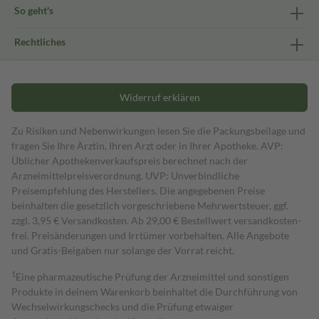
So geht's
Rechtliches
Widerruf erklären
Zu Risiken und Nebenwirkungen lesen Sie die Packungsbeilage und
fragen Sie Ihre Ärztin, Ihren Arzt oder in Ihrer Apotheke. AVP:
Üblicher Apothekenverkaufspreis berechnet nach der
Arzneimittelpreisverordnung. UVP: Unverbindliche
Preisempfehlung des Herstellers. Die angegebenen Preise
beinhalten die gesetzlich vorgeschriebene Mehrwertsteuer, ggf.
zzgl. 3,95 € Versandkosten. Ab 29,00 € Bestell­wert versand­kosten­
frei. Preisänderungen und Irrtümer vorbehalten. Alle Angebote
und Gratis-Beigaben nur solange der Vorrat reicht.
1
Eine pharmazeutische Prüfung der Arzneimittel und sonstigen
Produkte in deinem Warenkorb beinhaltet die Durchführung von
Wechselwirkungschecks und die Prüfung etwaiger