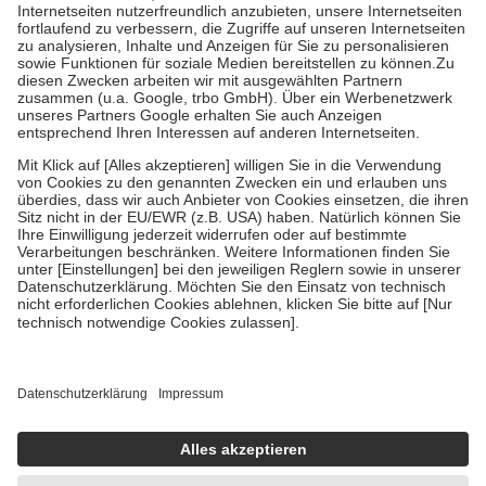
Kosten der Leistung zu entrichten.
Diese Regeln gelten grundsätzlich auch für Online-Apotheken.
Bei Heilmitteln und häuslicher Krankenpflege beträgt die
Zuzahlung zehn Prozent der Kosten sowie zehn Euro je
Verordnung.
Um das Engagement der Versicherten für ihre eigene Gesundheit zu
stärken und die besondere Stellung der Familie zu unterstützen,
fallen
keine Zuzahlungen
an bei:
• Kindern und Jugendlichen bis zum vollendeten 18. Lebensjahr
mit Ausnahme der Fahrkosten
• Untersuchungen zur Vorsorge und Früherkennung, die von der
GKV getragen werden
• empfohlenen Schutzimpfungen
• Harn- und Blutteststreifen
Wir nutzen Trusted Shops als unabhängigen Dienstleister für die
Einholung von Bewertungen. Trusted Shops hat Maßnahmen
getroffen, um sicherzustellen, dass es sich um echte Bewertungen
handelt. Mehr Informationen findest du hier:
https://help.etrusted.com/hc/de/articles/4419944605341
Einige Bilder und Inhalte wurden unter Zuhilfenahme künstlicher