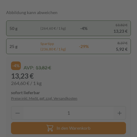
Abbildung kann abweichen
13,82 €
50 g
-4%
(264,60 € / 1 kg)
13,23 €
8,37 €
Spartipp
25 g
-29%
5,92 €
(236,80 € / 1 kg)
-4%
AVP:
13,82 €
13,23 €
264,60 € / 1 kg
sofort lieferbar
Preise inkl. MwSt. ggf. zzgl. Versandkosten
In den Warenkorb