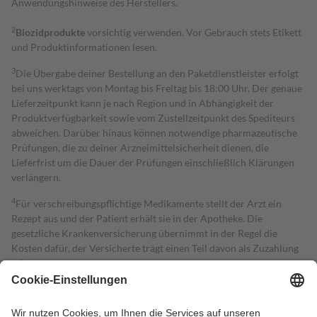
Anwendungshinweise des Herstellers.
2
Biozidprodukte
vorsichtig verwenden. Vor Gebrauch stets Etikett
und Produktinformationen lesen.
3
Die Übergabe deiner Bestellung an den Paketdienstleister erfolgt
bei uns werktags von Montag bis Freitag bis 18:00 Uhr. Der genaue
Lieferzeitpunkt kann je nach Region und in Abhängigkeit der
Produktverfügbarkeit sowie vom Zustellzeitpunkt des Spediteurs
abweichen. Darüber hinaus können notwendige pharmazeutische
Prüfungen, die zu deiner Arzneimittelsicherheit dienen, die
Lieferfrist um die Dauer der Prüfungen einschließlich Klärungen
verlängern.
4
Für verschreibungspflichtige Medikamente stellt der Arzt ein
Rezept aus und der Patient erhält sie in der Apotheke. Die
gesetzliche Krankenversicherung übernimmt in der Regel die
Kosten dafür, der Versicherte trägt einen Teil davon als Zuzahlung
mit.
Grundsätzlich leisten Mitglieder Zuzahlungen in Höhe von zehn
Prozent des Abgabepreises,
mindestens
jedoch
fünf Euro
und
höchstens zehn Euro.
Es sind jedoch nie mehr als die tatsächlichen