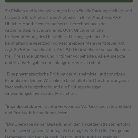
Zu Risiken und Nebenwirkungen lesen Sie die Packungsbeilage und
fragen Sie Ihre Ärztin, Ihren Arzt oder in Ihrer Apotheke. AVP:
Üblicher Apothekenverkaufspreis berechnet nach der
Arzneimittelpreisverordnung. UVP: Unverbindliche
Preisempfehlung des Herstellers. Die angegebenen Preise
beinhalten die gesetzlich vorgeschriebene Mehrwertsteuer, ggf.
zzgl. 3,95 € Versandkosten. Ab 29,00 € Bestell­wert versand­kosten­
frei. Preisänderungen und Irrtümer vorbehalten. Alle Angebote
und Gratis-Beigaben nur solange der Vorrat reicht.
1
Eine pharmazeutische Prüfung der Arzneimittel und sonstigen
Produkte in deinem Warenkorb beinhaltet die Durchführung von
Wechselwirkungschecks und die Prüfung etwaiger
Anwendungshinweise des Herstellers.
2
Biozidprodukte
vorsichtig verwenden. Vor Gebrauch stets Etikett
und Produktinformationen lesen.
3
Die Übergabe deiner Bestellung an den Paketdienstleister erfolgt
bei uns werktags von Montag bis Freitag bis 18:00 Uhr. Der genaue
Lieferzeitpunkt kann je nach Region und in Abhängigkeit der