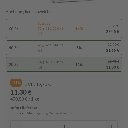
Abbildung kann abweichen
Spartipp
31,90 €
60 St
-14%
72 g (381,25 € / 1
27,45 €
kg)
22,90 €
48 g (451,04 € / 1
40 St
-5%
21,65 €
kg)
12,70 €
24 g (470,83 € / 1
20 St
-11%
11,30 €
kg)
-11%
UVP:
12,70 €
11,30 €
470,83 € / 1 kg
sofort lieferbar
Preise inkl. MwSt. ggf. zzgl. Versandkosten