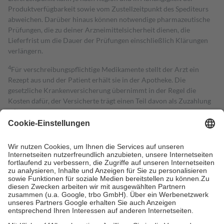
Produktverfügbarkeit sowie vom Zustellzeitpunkt des Spediteurs
abweichen. Darüber hinaus können notwendige pharmazeutische
Prüfungen, die zu deiner Arzneimittelsicherheit dienen, die
Lieferfrist um die Dauer der Prüfungen einschließlich Klärungen
verlängern.
4
Für verschreibungspflichtige Medikamente stellt der Arzt ein
Rezept aus und der Patient erhält sie in der Apotheke. Die
gesetzliche Krankenversicherung übernimmt in der Regel die
Kosten dafür, der Versicherte trägt einen Teil davon als Zuzahlung
mit.
Grundsätzlich leisten Mitglieder Zuzahlungen in Höhe von zehn
Prozent des Abgabepreises,
mindestens
jedoch
fünf Euro
und
höchstens zehn Euro.
Es sind jedoch nie mehr als die tatsächlichen
Kosten der Leistung zu entrichten.
Diese Regeln gelten grundsätzlich auch für Online-Apotheken.
Bei Heilmitteln und häuslicher Krankenpflege beträgt die
Zuzahlung zehn Prozent der Kosten sowie zehn Euro je
Verordnung.
Um das Engagement der Versicherten für ihre eigene Gesundheit zu
stärken und die besondere Stellung der Familie zu unterstützen,