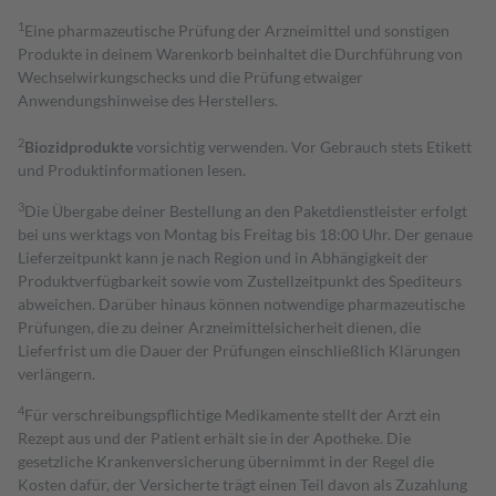
1
Eine pharmazeutische Prüfung der Arzneimittel und sonstigen
Produkte in deinem Warenkorb beinhaltet die Durchführung von
Wechselwirkungschecks und die Prüfung etwaiger
Anwendungshinweise des Herstellers.
2
Biozidprodukte
vorsichtig verwenden. Vor Gebrauch stets Etikett
und Produktinformationen lesen.
3
Die Übergabe deiner Bestellung an den Paketdienstleister erfolgt
bei uns werktags von Montag bis Freitag bis 18:00 Uhr. Der genaue
Lieferzeitpunkt kann je nach Region und in Abhängigkeit der
Produktverfügbarkeit sowie vom Zustellzeitpunkt des Spediteurs
abweichen. Darüber hinaus können notwendige pharmazeutische
Prüfungen, die zu deiner Arzneimittelsicherheit dienen, die
Lieferfrist um die Dauer der Prüfungen einschließlich Klärungen
verlängern.
4
Für verschreibungspflichtige Medikamente stellt der Arzt ein
Rezept aus und der Patient erhält sie in der Apotheke. Die
gesetzliche Krankenversicherung übernimmt in der Regel die
Kosten dafür, der Versicherte trägt einen Teil davon als Zuzahlung