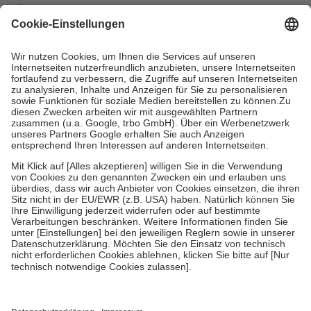
mit.
Grundsätzlich leisten Mitglieder Zuzahlungen in Höhe von zehn
Prozent des Abgabepreises,
mindestens
jedoch
fünf Euro
und
höchstens zehn Euro.
Es sind jedoch nie mehr als die tatsächlichen
Kosten der Leistung zu entrichten.
Diese Regeln gelten grundsätzlich auch für Online-Apotheken.
Bei Heilmitteln und häuslicher Krankenpflege beträgt die
Zuzahlung zehn Prozent der Kosten sowie zehn Euro je
Verordnung.
Um das Engagement der Versicherten für ihre eigene Gesundheit zu
stärken und die besondere Stellung der Familie zu unterstützen,
fallen
keine Zuzahlungen
an bei:
• Kindern und Jugendlichen bis zum vollendeten 18. Lebensjahr
mit Ausnahme der Fahrkosten
• Untersuchungen zur Vorsorge und Früherkennung, die von der
GKV getragen werden
• empfohlenen Schutzimpfungen
• Harn- und Blutteststreifen
Wir nutzen Trusted Shops als unabhängigen Dienstleister für die
Einholung von Bewertungen. Trusted Shops hat Maßnahmen
getroffen, um sicherzustellen, dass es sich um echte Bewertungen