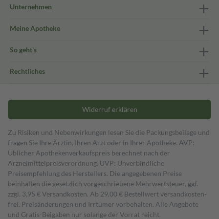
Unternehmen
Meine Apotheke
So geht's
Rechtliches
Widerruf erklären
Zu Risiken und Nebenwirkungen lesen Sie die Packungsbeilage und
fragen Sie Ihre Ärztin, Ihren Arzt oder in Ihrer Apotheke. AVP:
Üblicher Apothekenverkaufspreis berechnet nach der
Arzneimittelpreisverordnung. UVP: Unverbindliche
Preisempfehlung des Herstellers. Die angegebenen Preise
beinhalten die gesetzlich vorgeschriebene Mehrwertsteuer, ggf.
zzgl. 3,95 € Versandkosten. Ab 29,00 € Bestell­wert versand­kosten­
frei. Preisänderungen und Irrtümer vorbehalten. Alle Angebote
und Gratis-Beigaben nur solange der Vorrat reicht.