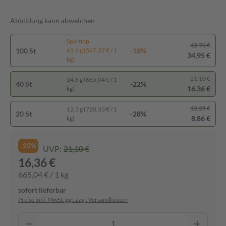
Abbildung kann abweichen
Spartipp
42,70 €
100 St
-18%
61.6 g (567,37 € / 1
34,95 €
kg)
21,10 €
24.6 g (665,04 € / 1
40 St
-22%
16,36 €
kg)
12,25 €
12.3 g (720,33 € / 1
20 St
-28%
8,86 €
kg)
-22%
UVP:
21,10 €
16,36 €
665,04 € / 1 kg
sofort lieferbar
Preise inkl. MwSt. ggf. zzgl. Versandkosten