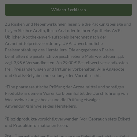
Widerruf erklären
Zu Risiken und Nebenwirkungen lesen Sie die Packungsbeilage und
fragen Sie Ihre Ärztin, Ihren Arzt oder in Ihrer Apotheke. AVP:
Üblicher Apothekenverkaufspreis berechnet nach der
Arzneimittelpreisverordnung. UVP: Unverbindliche
Preisempfehlung des Herstellers. Die angegebenen Preise
beinhalten die gesetzlich vorgeschriebene Mehrwertsteuer, ggf.
zzgl. 3,95 € Versandkosten. Ab 29,00 € Bestell­wert versand­kosten­
frei. Preisänderungen und Irrtümer vorbehalten. Alle Angebote
und Gratis-Beigaben nur solange der Vorrat reicht.
1
Eine pharmazeutische Prüfung der Arzneimittel und sonstigen
Produkte in deinem Warenkorb beinhaltet die Durchführung von
Wechselwirkungschecks und die Prüfung etwaiger
Anwendungshinweise des Herstellers.
2
Biozidprodukte
vorsichtig verwenden. Vor Gebrauch stets Etikett
und Produktinformationen lesen.
3
Die Übergabe deiner Bestellung an den Paketdienstleister erfolgt