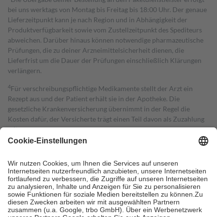
bei uns werktags von Montag bis Freitag bis 18:00 Uhr. Der genaue
Lieferzeitpunkt kann je nach Region und in Abhängigkeit der
Produktverfügbarkeit sowie vom Zustellzeitpunkt des Spediteurs
abweichen. Darüber hinaus können notwendige pharmazeutische
Prüfungen, die zu deiner Arzneimittelsicherheit dienen, die
Lieferfrist um die Dauer der Prüfungen einschließlich Klärungen
verlängern.
4
Für verschreibungspflichtige Medikamente stellt der Arzt ein
Rezept aus und der Patient erhält sie in der Apotheke. Die
gesetzliche Krankenversicherung übernimmt in der Regel die
Kosten dafür, der Versicherte trägt einen Teil davon als Zuzahlung
mit.
Grundsätzlich leisten Mitglieder Zuzahlungen in Höhe von zehn
Prozent des Abgabepreises,
mindestens
jedoch
fünf Euro
und
höchstens zehn Euro.
Es sind jedoch nie mehr als die tatsächlichen
Kosten der Leistung zu entrichten.
Diese Regeln gelten grundsätzlich auch für Online-Apotheken.
Bei Heilmitteln und häuslicher Krankenpflege beträgt die
Zuzahlung zehn Prozent der Kosten sowie zehn Euro je
Verordnung.