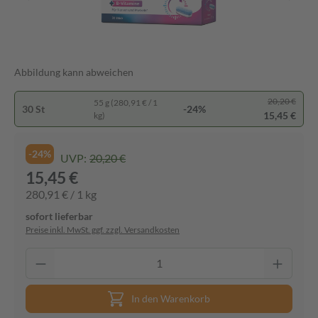
Abbildung kann abweichen
20,20 €
55 g (280,91 € / 1
30 St
-24%
15,45 €
kg)
-24%
UVP:
20,20 €
15,45 €
280,91 € / 1 kg
sofort lieferbar
Preise inkl. MwSt. ggf. zzgl. Versandkosten
In den Warenkorb