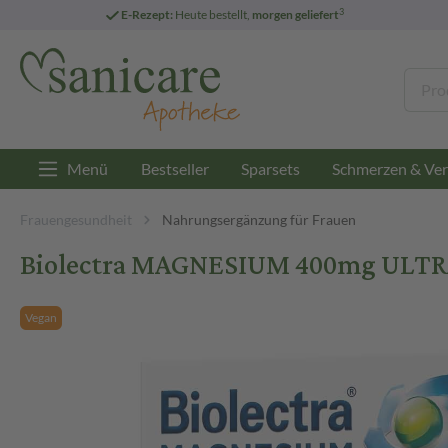
3
E-Rezept:
Heute bestellt,
morgen geliefert
Menü
Bestseller
Sparsets
Schmerzen & Ver
Frauengesundheit
Nahrungsergänzung für Frauen
Biolectra MAGNESIUM 400mg ULTRA D
Vegan