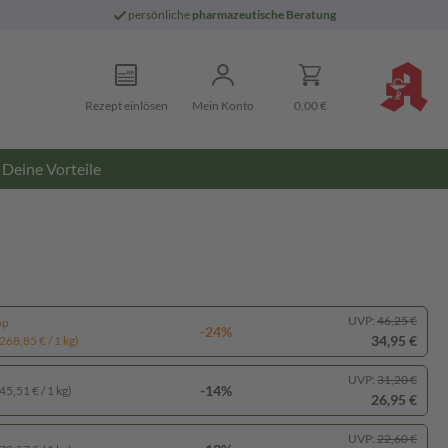
persönliche
pharmazeutische Beratung
Rezept einlösen
Mein Konto
0,00 €
Deine Vorteile
UVP:
46,25 €
pp
-24%
34,95 €
268,85 € / 1 kg)
UVP:
31,20 €
-14%
45,51 € / 1 kg)
26,95 €
UVP:
22,60 €