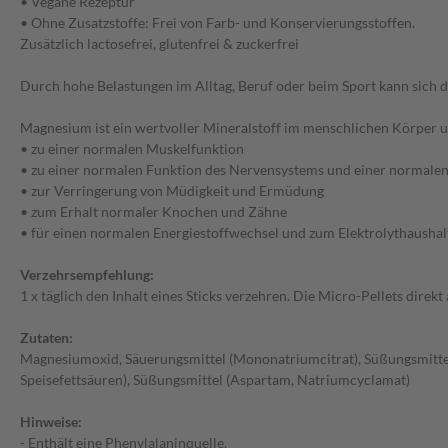
• Vegane Rezeptur
• Ohne Zusatzstoffe: Frei von Farb- und Konservierungsstoffen.
Zusätzlich lactosefrei, glutenfrei & zuckerfrei
Durch hohe Belastungen im Alltag, Beruf oder beim Sport kann sich 
Magnesium ist ein wertvoller Mineralstoff im menschlichen Körper u
• zu einer normalen Muskelfunktion
• zu einer normalen Funktion des Nervensystems und einer normale
• zur Verringerung von Müdigkeit und Ermüdung
• zum Erhalt normaler Knochen und Zähne
• für einen normalen Energiestoffwechsel und zum Elektrolythaushal
Verzehrsempfehlung:
1 x täglich den Inhalt eines Sticks verzehren. Die Micro-Pellets dire
Zutaten:
Magnesiumoxid, Säuerungsmittel (Mononatriumcitrat), Süßungsmittel
Speisefettsäuren), Süßungsmittel (Aspartam, Natriumcyclamat)
Hinweise:
- Enthält eine Phenylalaninquelle.