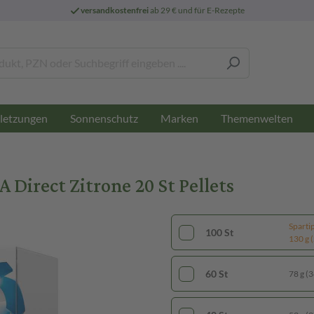
versandkostenfrei
ab 29 € und für E-Rezepte
letzungen
Sonnenschutz
Marken
Themenwelten
irect Zitrone 20 St Pellets
Sparti
100 St
130 g (
60 St
78 g (3