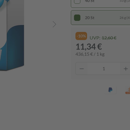
40 St
53 g (3
20 St
26 g (4
-10%
UVP:
12,60 €
11,34 €
436,15 € / 1 kg