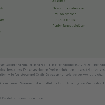
e
So geht's
nto
Newsletter anfordern
Freunde werben
gen
E-Rezept einlösen
Papier Rezept einlösen
g
gen Sie Ihre Ärztin, Ihren Arzt oder in Ihrer Apotheke. AVP: Üblicher A
s Herstellers. Die angegebenen Preise beinhalten die gesetzlich vorgesc
alten. Alle Angebote und Gratis-Beigaben nur solange der Vorrat reicht.
dukte in deinem Warenkorb beinhaltet die Durchführung von Wechselwir
nd Produktinformationen lesen.