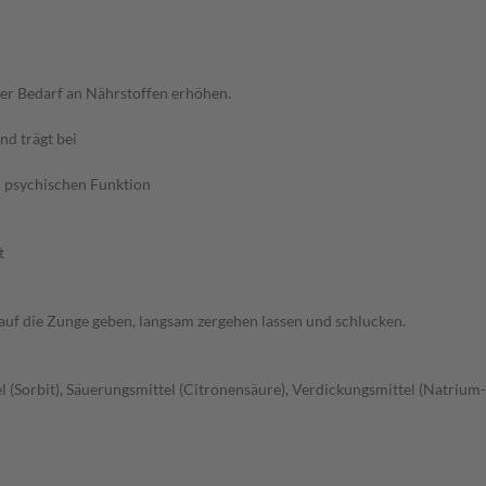
der Bedarf an Nährstoffen erhöhen.
nd trägt bei
n psychischen Funktion
t
kt auf die Zunge geben, langsam zergehen lassen und schlucken.
 (Sorbit), Säuerungsmittel (Citronensäure), Verdickungsmittel (Natriu