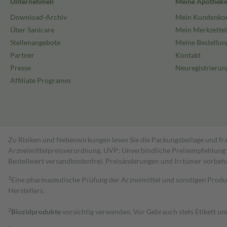
Unternehmen
Meine Apothek
Download-Archiv
Mein Kundenko
Über Sanicare
Mein Merkzettel
Stellenangebote
Meine Bestellun
Partner
Kontakt
Presse
Neuregistrierun
Affiliate Programm
Zu Risiken und Nebenwirkungen lesen Sie die Packungsbeilage und fra
Arzneimittelpreisverordnung. UVP: Unverbindliche Preisempfehlung de
Bestell­wert versand­kosten­frei. Preisänderungen und Irrtümer vorbeh
1
Eine pharmazeutische Prüfung der Arzneimittel und sonstigen Pro
Herstellers.
2
Biozidprodukte
vorsichtig verwenden. Vor Gebrauch stets Etikett u