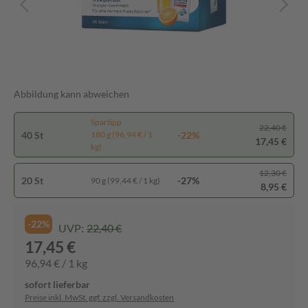
Abbildung kann abweichen
Spartipp
22,40 €
40 St
-22%
180 g (96,94 € / 1
17,45 €
kg)
12,30 €
20 St
-27%
90 g (99,44 € / 1 kg)
8,95 €
-22%
UVP:
22,40 €
17,45 €
96,94 € / 1 kg
sofort lieferbar
Preise inkl. MwSt. ggf. zzgl. Versandkosten