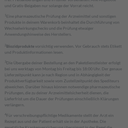
und Gratis-Beigaben nur solange der Vorrat reicht.
1
Eine pharmazeutische Prüfung der Arzneimittel und sonstigen
Produkte in deinem Warenkorb beinhaltet die Durchführung von
Wechselwirkungschecks und die Prüfung etwaiger
Anwendungshinweise des Herstellers.
2
Biozidprodukte
vorsichtig verwenden. Vor Gebrauch stets Etikett
und Produktinformationen lesen.
3
Die Übergabe deiner Bestellung an den Paketdienstleister erfolgt
bei uns werktags von Montag bis Freitag bis 18:00 Uhr. Der genaue
Lieferzeitpunkt kann je nach Region und in Abhängigkeit der
Produktverfügbarkeit sowie vom Zustellzeitpunkt des Spediteurs
abweichen. Darüber hinaus können notwendige pharmazeutische
Prüfungen, die zu deiner Arzneimittelsicherheit dienen, die
Lieferfrist um die Dauer der Prüfungen einschließlich Klärungen
verlängern.
4
Für verschreibungspflichtige Medikamente stellt der Arzt ein
Rezept aus und der Patient erhält sie in der Apotheke. Die
gesetzliche Krankenversicherung übernimmt in der Regel die