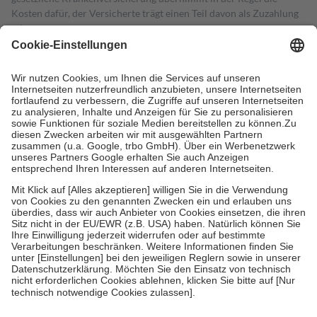
Kosten dafür, der Versicherte trägt einen Teil davon als Zuzahlung
mit.
Grundsätzlich leisten Mitglieder Zuzahlungen in Höhe von zehn
Prozent des Abgabepreises,
mindestens
jedoch
fünf Euro
und
höchstens zehn Euro.
Es sind jedoch nie mehr als die tatsächlichen
Kosten der Leistung zu entrichten.
Diese Regeln gelten grundsätzlich auch für Online-Apotheken.
Bei Heilmitteln und häuslicher Krankenpflege beträgt die
Zuzahlung zehn Prozent der Kosten sowie zehn Euro je
Verordnung.
Um das Engagement der Versicherten für ihre eigene Gesundheit zu
stärken und die besondere Stellung der Familie zu unterstützen,
fallen
keine Zuzahlungen
an bei:
• Kindern und Jugendlichen bis zum vollendeten 18. Lebensjahr
mit Ausnahme der Fahrkosten
• Untersuchungen zur Vorsorge und Früherkennung, die von der
GKV getragen werden
• empfohlenen Schutzimpfungen
• Harn- und Blutteststreifen
Wir nutzen Trusted Shops als unabhängigen Dienstleister für die