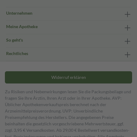
Unternehmen
Meine Apotheke
So geht's
Rechtliches
Widerruf erklären
Zu Risiken und Nebenwirkungen lesen Sie die Packungsbeilage und
fragen Sie Ihre Ärztin, Ihren Arzt oder in Ihrer Apotheke. AVP:
Üblicher Apothekenverkaufspreis berechnet nach der
Arzneimittelpreisverordnung. UVP: Unverbindliche
Preisempfehlung des Herstellers. Die angegebenen Preise
beinhalten die gesetzlich vorgeschriebene Mehrwertsteuer, ggf.
zzgl. 3,95 € Versandkosten. Ab 29,00 € Bestell­wert versand­kosten­
frei. Preisänderungen und Irrtümer vorbehalten. Alle Angebote