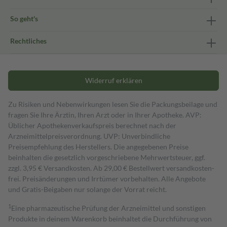
So geht's
Rechtliches
Widerruf erklären
Zu Risiken und Nebenwirkungen lesen Sie die Packungsbeilage und
fragen Sie Ihre Ärztin, Ihren Arzt oder in Ihrer Apotheke. AVP:
Üblicher Apothekenverkaufspreis berechnet nach der
Arzneimittelpreisverordnung. UVP: Unverbindliche
Preisempfehlung des Herstellers. Die angegebenen Preise
beinhalten die gesetzlich vorgeschriebene Mehrwertsteuer, ggf.
zzgl. 3,95 € Versandkosten. Ab 29,00 € Bestell­wert versand­kosten­
frei. Preisänderungen und Irrtümer vorbehalten. Alle Angebote
und Gratis-Beigaben nur solange der Vorrat reicht.
1
Eine pharmazeutische Prüfung der Arzneimittel und sonstigen
Produkte in deinem Warenkorb beinhaltet die Durchführung von