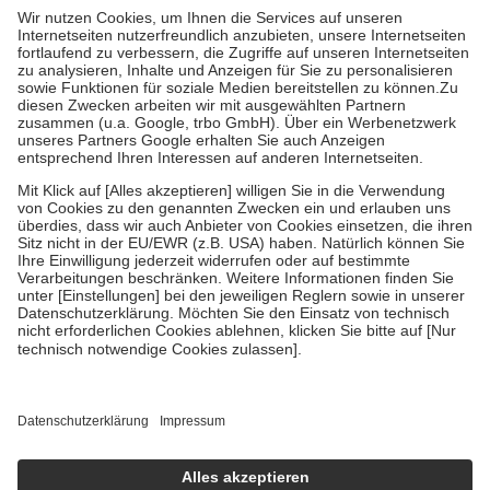
höchstens zehn Euro.
Es sind jedoch nie mehr als die tatsächlichen
Kosten der Leistung zu entrichten.
Diese Regeln gelten grundsätzlich auch für Online-Apotheken.
Bei Heilmitteln und häuslicher Krankenpflege beträgt die
Zuzahlung zehn Prozent der Kosten sowie zehn Euro je
Verordnung.
Um das Engagement der Versicherten für ihre eigene Gesundheit zu
stärken und die besondere Stellung der Familie zu unterstützen,
fallen
keine Zuzahlungen
an bei:
• Kindern und Jugendlichen bis zum vollendeten 18. Lebensjahr
mit Ausnahme der Fahrkosten
• Untersuchungen zur Vorsorge und Früherkennung, die von der
GKV getragen werden
• empfohlenen Schutzimpfungen
• Harn- und Blutteststreifen
Wir nutzen Trusted Shops als unabhängigen Dienstleister für die
Einholung von Bewertungen. Trusted Shops hat Maßnahmen
getroffen, um sicherzustellen, dass es sich um echte Bewertungen
handelt. Mehr Informationen findest du hier:
https://help.etrusted.com/hc/de/articles/4419944605341