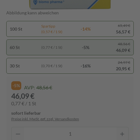
Abbildung kann abweichen
65,49 €
Spartipp
100 St
-14%
56,57 €
(0,57 € / 1 St)
48,56 €
60 St
-5%
(0,77 € / 1 St)
46,09 €
24,97 €
30 St
-16%
(0,70 € / 1 St)
20,95 €
-5%
AVP:
48,56 €
46,09 €
0,77 € / 1 St
sofort lieferbar
Preise inkl. MwSt. ggf. zzgl. Versandkosten