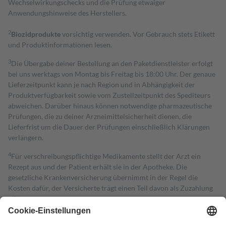
Wechselwirkungschecks und die Prüfung etwaiger
Anwendungshinweise des Herstellers.
2
Biozidprodukte
vorsichtig verwenden. Vor Gebrauch stets Etikett
und Produktinformationen lesen.
3
Die Übergabe deiner Bestellung an den Paketdienstleister erfolgt
bei uns werktags von Montag bis Freitag bis 18:00 Uhr. Der genaue
Lieferzeitpunkt kann je nach Region und in Abhängigkeit der
Produktverfügbarkeit sowie vom Zustellzeitpunkt des Spediteurs
abweichen. Darüber hinaus können notwendige pharmazeutische
Prüfungen, die zu deiner Arzneimittelsicherheit dienen, die
Lieferfrist um die Dauer der Prüfungen einschließlich Klärungen
verlängern.
4
Für verschreibungspflichtige Medikamente stellt der Arzt ein
Rezept aus und der Patient erhält sie in der Apotheke. Die
gesetzliche Krankenversicherung übernimmt in der Regel die
Kosten dafür, der Versicherte trägt einen Teil davon als Zuzahlung
mit.
Grundsätzlich leisten Mitglieder Zuzahlungen in Höhe von zehn
Prozent des Abgabepreises,
mindestens
jedoch
fünf Euro
und