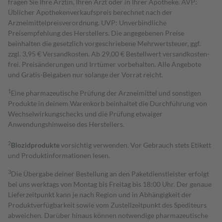
fragen Sie Ihre Ärztin, Ihren Arzt oder in Ihrer Apotheke. AVP:
Üblicher Apothekenverkaufspreis berechnet nach der
Arzneimittelpreisverordnung. UVP: Unverbindliche
Preisempfehlung des Herstellers. Die angegebenen Preise
beinhalten die gesetzlich vorgeschriebene Mehrwertsteuer, ggf.
zzgl. 3,95 € Versandkosten. Ab 29,00 € Bestell­wert versand­kosten­
frei. Preisänderungen und Irrtümer vorbehalten. Alle Angebote
und Gratis-Beigaben nur solange der Vorrat reicht.
1
Eine pharmazeutische Prüfung der Arzneimittel und sonstigen
Produkte in deinem Warenkorb beinhaltet die Durchführung von
Wechselwirkungschecks und die Prüfung etwaiger
Anwendungshinweise des Herstellers.
2
Biozidprodukte
vorsichtig verwenden. Vor Gebrauch stets Etikett
und Produktinformationen lesen.
3
Die Übergabe deiner Bestellung an den Paketdienstleister erfolgt
bei uns werktags von Montag bis Freitag bis 18:00 Uhr. Der genaue
Lieferzeitpunkt kann je nach Region und in Abhängigkeit der
Produktverfügbarkeit sowie vom Zustellzeitpunkt des Spediteurs
abweichen. Darüber hinaus können notwendige pharmazeutische