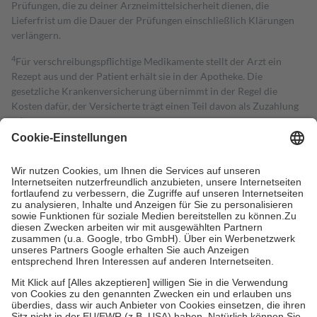
Prüfungen, die zu deiner Arzneimittelsicherheit dienen, die
Lieferfrist um die Dauer der Prüfungen einschließlich Klärungen
verlängern.
4
Für verschreibungspflichtige Medikamente stellt der Arzt ein
Rezept aus und der Patient erhält sie in der Apotheke. Die
gesetzliche Krankenversicherung übernimmt in der Regel die
Kosten dafür, der Versicherte trägt einen Teil davon als Zuzahlung
mit.
Grundsätzlich leisten Mitglieder Zuzahlungen in Höhe von zehn
Prozent des Abgabepreises,
mindestens
jedoch
fünf Euro
und
höchstens zehn Euro.
Es sind jedoch nie mehr als die tatsächlichen
Kosten der Leistung zu entrichten.
Diese Regeln gelten grundsätzlich auch für Online-Apotheken.
Bei Heilmitteln und häuslicher Krankenpflege beträgt die
Zuzahlung zehn Prozent der Kosten sowie zehn Euro je
Verordnung.
Um das Engagement der Versicherten für ihre eigene Gesundheit zu
stärken und die besondere Stellung der Familie zu unterstützen,
fallen
keine Zuzahlungen
an bei:
• Kindern und Jugendlichen bis zum vollendeten 18. Lebensjahr
mit Ausnahme der Fahrkosten