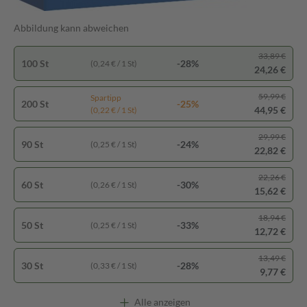
Abbildung kann abweichen
33,89 €
100 St
-28%
(0,24 € / 1 St)
24,26 €
59,99 €
Spartipp
200 St
-25%
44,95 €
(0,22 € / 1 St)
29,99 €
90 St
-24%
(0,25 € / 1 St)
22,82 €
22,26 €
60 St
-30%
(0,26 € / 1 St)
15,62 €
18,94 €
50 St
-33%
(0,25 € / 1 St)
12,72 €
13,49 €
30 St
-28%
(0,33 € / 1 St)
9,77 €
Alle anzeigen