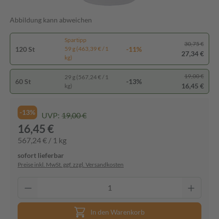
Abbildung kann abweichen
Spartipp
30,75 €
120 St
-11%
59 g (463,39 € / 1
27,34 €
kg)
19,00 €
29 g (567,24 € / 1
60 St
-13%
16,45 €
kg)
-13%
UVP:
19,00 €
16,45 €
567,24 € / 1 kg
sofort lieferbar
Preise inkl. MwSt. ggf. zzgl. Versandkosten
In den Warenkorb