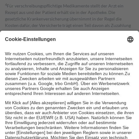
4
Für verschreibungspflichtige Medikamente stellt der Arzt ein
Rezept aus und der Patient erhält sie in der Apotheke. Die
gesetzliche Krankenversicherung übernimmt in der Regel die
Kosten dafür, der Versicherte trägt einen Teil davon als Zuzahlung
mit.
Grundsätzlich leisten Mitglieder Zuzahlungen in Höhe von zehn
Prozent des Abgabepreises,
mindestens
jedoch
fünf Euro
und
höchstens zehn Euro.
Es sind jedoch nie mehr als die tatsächlichen
Kosten der Leistung zu entrichten.
Diese Regeln gelten grundsätzlich auch für Online-Apotheken.
Bei Heilmitteln und häuslicher Krankenpflege beträgt die
Zuzahlung zehn Prozent der Kosten sowie zehn Euro je
Verordnung.
Um das Engagement der Versicherten für ihre eigene Gesundheit zu
stärken und die besondere Stellung der Familie zu unterstützen,
fallen
keine Zuzahlungen
an bei:
• Kindern und Jugendlichen bis zum vollendeten 18. Lebensjahr
mit Ausnahme der Fahrkosten
• Untersuchungen zur Vorsorge und Früherkennung, die von der
GKV getragen werden
• empfohlenen Schutzimpfungen