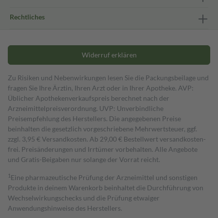
Rechtliches
Widerruf erklären
Zu Risiken und Nebenwirkungen lesen Sie die Packungsbeilage und
fragen Sie Ihre Ärztin, Ihren Arzt oder in Ihrer Apotheke. AVP:
Üblicher Apothekenverkaufspreis berechnet nach der
Arzneimittelpreisverordnung. UVP: Unverbindliche
Preisempfehlung des Herstellers. Die angegebenen Preise
beinhalten die gesetzlich vorgeschriebene Mehrwertsteuer, ggf.
zzgl. 3,95 € Versandkosten. Ab 29,00 € Bestell­wert versand­kosten­
frei. Preisänderungen und Irrtümer vorbehalten. Alle Angebote
und Gratis-Beigaben nur solange der Vorrat reicht.
1
Eine pharmazeutische Prüfung der Arzneimittel und sonstigen
Produkte in deinem Warenkorb beinhaltet die Durchführung von
Wechselwirkungschecks und die Prüfung etwaiger
Anwendungshinweise des Herstellers.