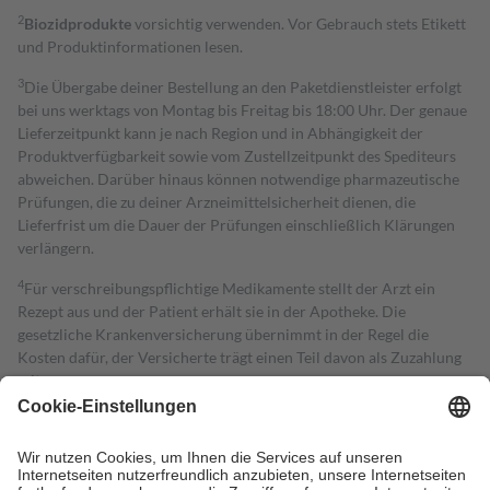
2
Biozidprodukte
vorsichtig verwenden. Vor Gebrauch stets Etikett
und Produktinformationen lesen.
3
Die Übergabe deiner Bestellung an den Paketdienstleister erfolgt
bei uns werktags von Montag bis Freitag bis 18:00 Uhr. Der genaue
Lieferzeitpunkt kann je nach Region und in Abhängigkeit der
Produktverfügbarkeit sowie vom Zustellzeitpunkt des Spediteurs
abweichen. Darüber hinaus können notwendige pharmazeutische
Prüfungen, die zu deiner Arzneimittelsicherheit dienen, die
Lieferfrist um die Dauer der Prüfungen einschließlich Klärungen
verlängern.
4
Für verschreibungspflichtige Medikamente stellt der Arzt ein
Rezept aus und der Patient erhält sie in der Apotheke. Die
gesetzliche Krankenversicherung übernimmt in der Regel die
Kosten dafür, der Versicherte trägt einen Teil davon als Zuzahlung
mit.
Grundsätzlich leisten Mitglieder Zuzahlungen in Höhe von zehn
Prozent des Abgabepreises,
mindestens
jedoch
fünf Euro
und
höchstens zehn Euro.
Es sind jedoch nie mehr als die tatsächlichen
Kosten der Leistung zu entrichten.