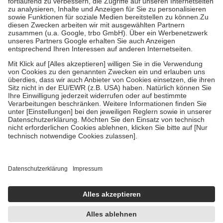
Diese Regeln gelten grundsätzlich auch für Online-Apotheken.
Bei Heilmitteln und häuslicher Krankenpflege beträgt die
Zuzahlung zehn Prozent der Kosten sowie zehn Euro je
Verordnung.
Um das Engagement der Versicherten für ihre eigene Gesundheit zu
stärken und die besondere Stellung der Familie zu unterstützen,
fallen
keine Zuzahlungen
an bei:
• Kindern und Jugendlichen bis zum vollendeten 18. Lebensjahr
mit Ausnahme der Fahrkosten
• Untersuchungen zur Vorsorge und Früherkennung, die von der
GKV getragen werden
• empfohlenen Schutzimpfungen
• Harn- und Blutteststreifen
Wir nutzen Trusted Shops als unabhängigen Dienstleister für die
Einholung von Bewertungen. Trusted Shops hat Maßnahmen
getroffen, um sicherzustellen, dass es sich um echte Bewertungen
handelt. Mehr Informationen findest du hier:
https://help.etrusted.com/hc/de/articles/4419944605341
Einige Bilder und Inhalte wurden unter Zuhilfenahme künstlicher
Intelligenz erstellt.