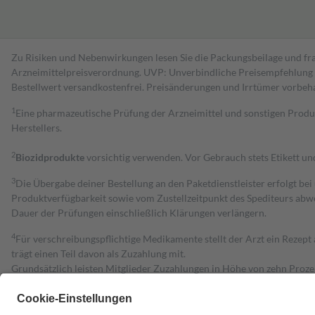
Zu Risiken und Nebenwirkungen lesen Sie die Packungsbeilage und fra
Arzneimittelpreisverordnung. UVP: Unverbindliche Preisempfehlung de
Bestell­wert versand­kosten­frei. Preisänderungen und Irrtümer vorbeh
1
Eine pharmazeutische Prüfung der Arzneimittel und sonstigen Pro
Herstellers.
2
Biozidprodukte
vorsichtig verwenden. Vor Gebrauch stets Etikett u
3
Die Übergabe deiner Bestellung an den Paketdienstleister erfolgt bei
Produktverfügbarkeit sowie vom Zustellzeitpunkt des Spediteurs abwe
Dauer der Prüfungen einschließlich Klärungen verlängern.
4
Für verschreibungspflichtige Medikamente stellt der Arzt ein Rezept 
trägt einen Teil davon als Zuzahlung mit.
Grundsätzlich leisten Mitglieder Zuzahlungen in Höhe von zehn Proz
zu entrichten.
Diese Regeln gelten grundsätzlich auch für Online-Apotheken.
Bei Heilmitteln und häuslicher Krankenpflege beträgt die Zuzahlung 