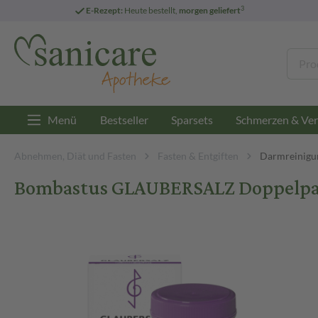
3
E-Rezept:
Heute bestellt,
morgen geliefert
Menü
Bestseller
Sparsets
Schmerzen & Ver
Abnehmen, Diät und Fasten
Fasten & Entgiften
Darmreinigu
Bombastus GLAUBERSALZ Doppelpac