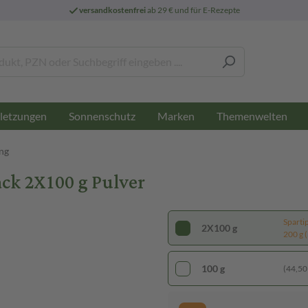
versandkostenfrei
ab 29 € und für E-Rezepte
letzungen
Sonnenschutz
Marken
Themenwelten
ng
k 2X100 g Pulver
Sparti
2X100 g
200 g (
100 g
(44,50 