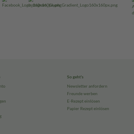
e
So geht's
nto
Newsletter anfordern
Freunde werben
gen
E-Rezept einlösen
Papier Rezept einlösen
g