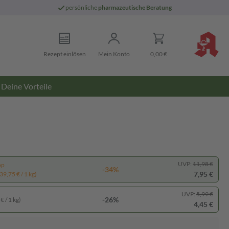
persönliche
pharmazeutische Beratung
Rezept einlösen
Mein Konto
0,00 €
Deine Vorteile
UVP:
11,98 €
pp
-34%
7,95 €
39,75 € / 1 kg)
UVP:
5,99 €
-26%
€ / 1 kg)
4,45 €