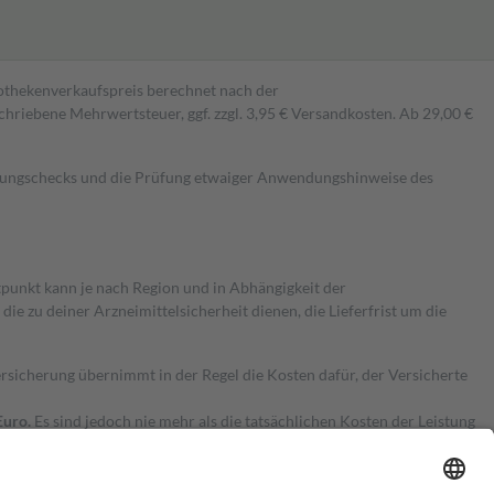
pothekenverkaufspreis berechnet nach der
hriebene Mehrwertsteuer, ggf. zzgl. 3,95 € Versandkosten. Ab 29,00 €
kungschecks und die Prüfung etwaiger Anwendungshinweise des
itpunkt kann je nach Region und in Abhängigkeit der
 zu deiner Arzneimittelsicherheit dienen, die Lieferfrist um die
ersicherung übernimmt in der Regel die Kosten dafür, der Versicherte
Euro.
Es sind jedoch nie mehr als die tatsächlichen Kosten der Leistung