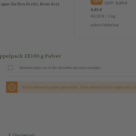
-26%
UVP:
5,99 €
gen Sie Ihre Ärztin, Ihren Arzt
4,45 €
44,50 € / 1 kg
sofort lieferbar
pelpack 2X100 g Pulver
Bewertungen nur in der aktuellen Sprache anzeigen.
Keine Bewertungen gefunden. Teile deine Erfahrungen mit a
Glaubersalz