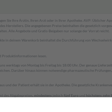
gen Sie Ihre Ärztin, Ihren Arzt oder in Ihrer Apotheke. AVP: Üblicher A
s Herstellers. Die angegebenen Preise beinhalten die gesetzlich vorgesc
alten. Alle Angebote und Gratis-Beigaben nur solange der Vorrat reicht.
dukte in deinem Warenkorb beinhaltet die Durchführung von Wechselwir
nd Produktinformationen lesen.
 uns werktags von Montag bis Freitag bis 18:00 Uhr. Der genaue Lieferze
ichen. Darüber hinaus können notwendige pharmazeutische Prüfungen, die
aus und der Patient erhält sie in der Apotheke. Die gesetzliche Krankenv
ent des Abgabepreises,
mindestens
jedoch
fünf Euro
und
höchstens zehn 
zehn Prozent der Kosten sowie zehn Euro je Verordnung.