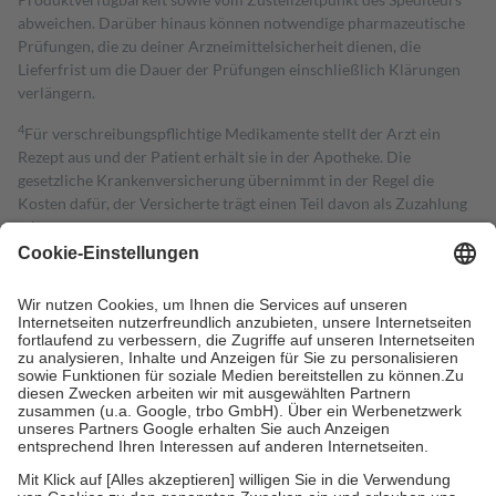
abweichen. Darüber hinaus können notwendige pharmazeutische
Prüfungen, die zu deiner Arzneimittelsicherheit dienen, die
Lieferfrist um die Dauer der Prüfungen einschließlich Klärungen
verlängern.
4
Für verschreibungspflichtige Medikamente stellt der Arzt ein
Rezept aus und der Patient erhält sie in der Apotheke. Die
gesetzliche Krankenversicherung übernimmt in der Regel die
Kosten dafür, der Versicherte trägt einen Teil davon als Zuzahlung
mit.
Grundsätzlich leisten Mitglieder Zuzahlungen in Höhe von zehn
Prozent des Abgabepreises,
mindestens
jedoch
fünf Euro
und
höchstens zehn Euro.
Es sind jedoch nie mehr als die tatsächlichen
Kosten der Leistung zu entrichten.
Diese Regeln gelten grundsätzlich auch für Online-Apotheken.
Bei Heilmitteln und häuslicher Krankenpflege beträgt die
Zuzahlung zehn Prozent der Kosten sowie zehn Euro je
Verordnung.
Um das Engagement der Versicherten für ihre eigene Gesundheit zu
stärken und die besondere Stellung der Familie zu unterstützen,
fallen
keine Zuzahlungen
an bei: