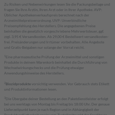
Zu Risiken und Nebenwirkungen lesen Sie die Packungsbeilage und
fragen Sie Ihre Ärztin, Ihren Arzt oder in Ihrer Apotheke. AVP:
Üblicher Apothekenverkaufspreis berechnet nach der
Arzneimittelpreisverordnung. UVP: Unverbindliche
Preisempfehlung des Herstellers. Die angegebenen Preise
beinhalten die gesetzlich vorgeschriebene Mehrwertsteuer, ggf.
zzgl. 3,95 € Versandkosten. Ab 29,00 € Bestell­wert versand­kosten­
frei. Preisänderungen und Irrtümer vorbehalten. Alle Angebote
und Gratis-Beigaben nur solange der Vorrat reicht.
1
Eine pharmazeutische Prüfung der Arzneimittel und sonstigen
Produkte in deinem Warenkorb beinhaltet die Durchführung von
Wechselwirkungschecks und die Prüfung etwaiger
Anwendungshinweise des Herstellers.
2
Biozidprodukte
vorsichtig verwenden. Vor Gebrauch stets Etikett
und Produktinformationen lesen.
3
Die Übergabe deiner Bestellung an den Paketdienstleister erfolgt
bei uns werktags von Montag bis Freitag bis 18:00 Uhr. Der genaue
Lieferzeitpunkt kann je nach Region und in Abhängigkeit der
Produktverfügbarkeit sowie vom Zustellzeitpunkt des Spediteurs