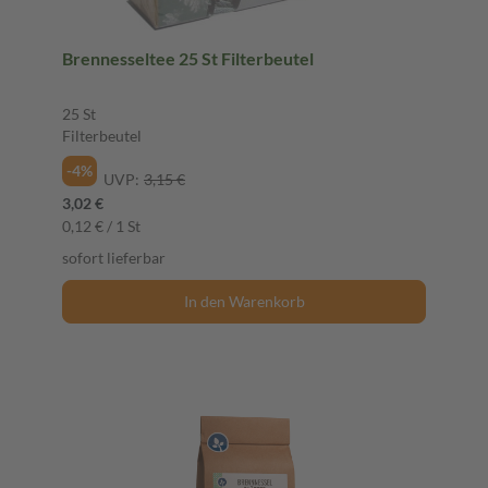
Brennesseltee 25 St Filterbeutel
25 St
Filterbeutel
-4%
UVP:
3,15 €
3,02 €
0,12 € / 1 St
sofort lieferbar
In den Warenkorb