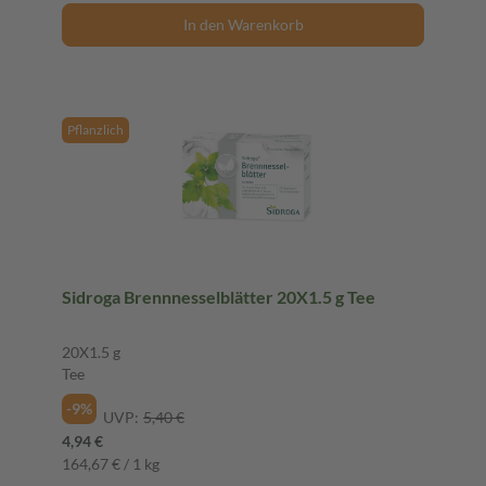
In den Warenkorb
Pflanzlich
Sidroga Brennnesselblätter 20X1.5 g Tee
20X1.5 g
Tee
-9%
UVP:
5,40 €
4,94 €
164,67 € / 1 kg