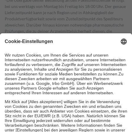
Die Übergabe deiner Bestellung an den Paketdienstleister erfolgt
bei uns werktags von Montag bis Freitag bis 18:00 Uhr. Der genaue
Lieferzeitpunkt kann je nach Region und in Abhängigkeit der
Produktverfügbarkeit sowie vom Zustellzeitpunkt des Spediteurs
abweichen. Darüber hinaus können notwendige pharmazeutische
Prüfungen, die zu deiner Arzneimittelsicherheit dienen, die
Lieferfrist um die Dauer der Prüfungen einschließlich Klärungen
verlängern.
4
Für verschreibungspflichtige Medikamente stellt der Arzt ein
Rezept aus und der Patient erhält sie in der Apotheke. Die
gesetzliche Krankenversicherung übernimmt in der Regel die
Kosten dafür, der Versicherte trägt einen Teil davon als Zuzahlung
mit.
Grundsätzlich leisten Mitglieder Zuzahlungen in Höhe von zehn
Prozent des Abgabepreises,
mindestens
jedoch
fünf Euro
und
höchstens zehn Euro.
Es sind jedoch nie mehr als die tatsächlichen
Kosten der Leistung zu entrichten.
Diese Regeln gelten grundsätzlich auch für Online-Apotheken.
Bei Heilmitteln und häuslicher Krankenpflege beträgt die
Zuzahlung zehn Prozent der Kosten sowie zehn Euro je
Verordnung.