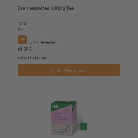
Brennesseltee 1000 g Tee
1000 g
Tee
-6%
UVP:
44,14 €
41,39 €
sofort lieferbar
In den Warenkorb