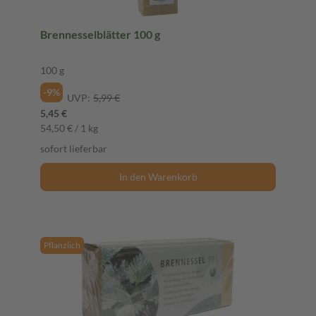
Brennesselblätter 100 g
100 g
-9%
UVP:
5,99 €
5,45 €
54,50 € / 1 kg
sofort lieferbar
In den Warenkorb
Pflanzlich