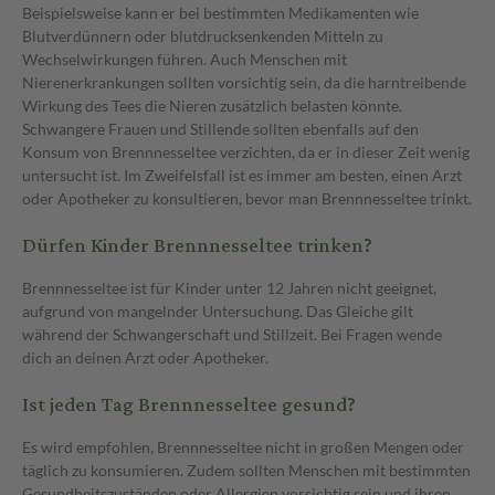
Beispielsweise kann er bei bestimmten Medikamenten wie
Blutverdünnern oder blutdrucksenkenden Mitteln zu
Wechselwirkungen führen. Auch Menschen mit
Nierenerkrankungen sollten vorsichtig sein, da die harntreibende
Wirkung des Tees die Nieren zusätzlich belasten könnte.
Schwangere Frauen und Stillende sollten ebenfalls auf den
Konsum von Brennnesseltee verzichten, da er in dieser Zeit wenig
untersucht ist. Im Zweifelsfall ist es immer am besten, einen Arzt
oder Apotheker zu konsultieren, bevor man Brennnesseltee trinkt.
Dürfen Kinder Brennnesseltee trinken?
Brennnesseltee ist für Kinder unter 12 Jahren nicht geeignet,
aufgrund von mangelnder Untersuchung. Das Gleiche gilt
während der Schwangerschaft und Stillzeit. Bei Fragen wende
dich an deinen Arzt oder Apotheker.
Ist jeden Tag Brennnesseltee gesund?
Es wird empfohlen, Brennnesseltee nicht in großen Mengen oder
täglich zu konsumieren. Zudem sollten Menschen mit bestimmten
Gesundheitszuständen oder Allergien vorsichtig sein und ihren