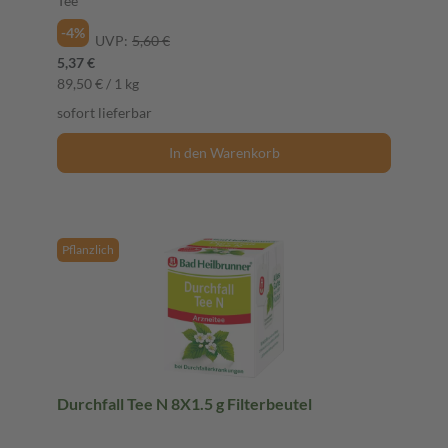
Tee
-4%
UVP:
5,60 €
5,37 €
89,50 € / 1 kg
sofort lieferbar
In den Warenkorb
Pflanzlich
Durchfall Tee N 8X1.5 g Filterbeutel