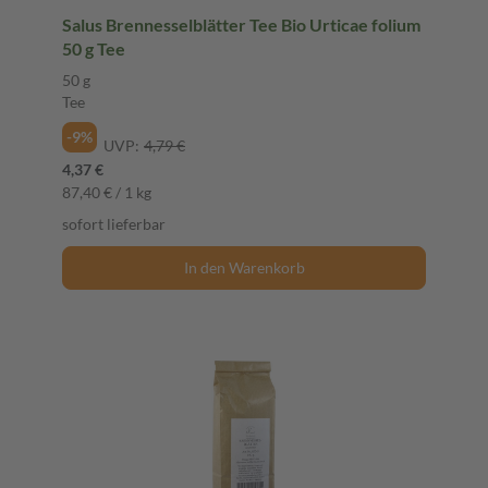
Salus Brennesselblätter Tee Bio Urticae folium
50 g Tee
50 g
Tee
-9%
UVP:
4,79 €
4,37 €
87,40 € / 1 kg
sofort lieferbar
In den Warenkorb