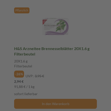
Pflanzlich
H&S Arzneitee Brennesselblätter 20X1.6 g
Filterbeutel
20X1.6 g
Filterbeutel
-26%
UVP:
3,95 €
2,94 €
91,88 € / 1 kg
sofort lieferbar
In den Warenkorb