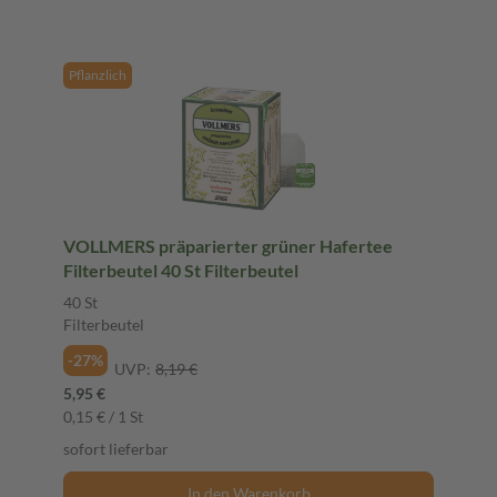
Pflanzlich
VOLLMERS präparierter grüner Hafertee
Filterbeutel 40 St Filterbeutel
40 St
Filterbeutel
-27%
UVP:
8,19 €
5,95 €
0,15 € / 1 St
sofort lieferbar
In den Warenkorb