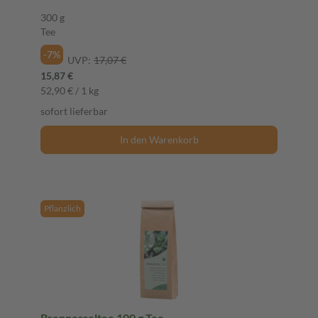
300 g
Tee
-7%
UVP:
17,07 €
15,87 €
52,90 € / 1 kg
sofort lieferbar
In den Warenkorb
Pflanzlich
Brennesseltee 100 g Tee