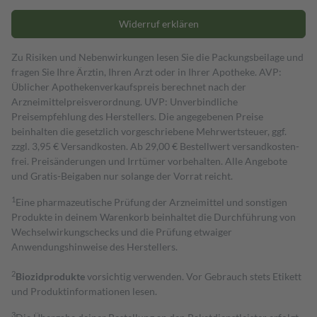
Widerruf erklären
Zu Risiken und Nebenwirkungen lesen Sie die Packungsbeilage und
fragen Sie Ihre Ärztin, Ihren Arzt oder in Ihrer Apotheke. AVP:
Üblicher Apothekenverkaufspreis berechnet nach der
Arzneimittelpreisverordnung. UVP: Unverbindliche
Preisempfehlung des Herstellers. Die angegebenen Preise
beinhalten die gesetzlich vorgeschriebene Mehrwertsteuer, ggf.
zzgl. 3,95 € Versandkosten. Ab 29,00 € Bestell­wert versand­kosten­
frei. Preisänderungen und Irrtümer vorbehalten. Alle Angebote
und Gratis-Beigaben nur solange der Vorrat reicht.
1
Eine pharmazeutische Prüfung der Arzneimittel und sonstigen
Produkte in deinem Warenkorb beinhaltet die Durchführung von
Wechselwirkungschecks und die Prüfung etwaiger
Anwendungshinweise des Herstellers.
2
Biozidprodukte
vorsichtig verwenden. Vor Gebrauch stets Etikett
und Produktinformationen lesen.
3