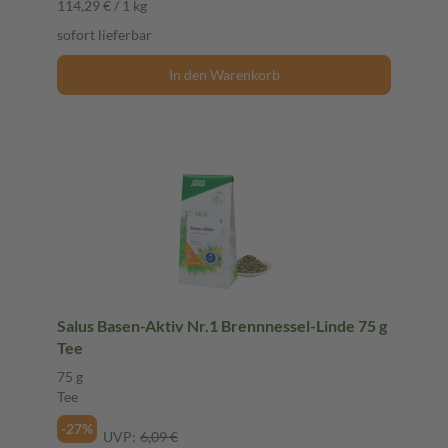
114,29 € / 1 kg
sofort lieferbar
In den Warenkorb
Salus Basen-Aktiv Nr.1 Brennnessel-Linde 75 g
Tee
75 g
Tee
-27%
UVP:
6,09 €