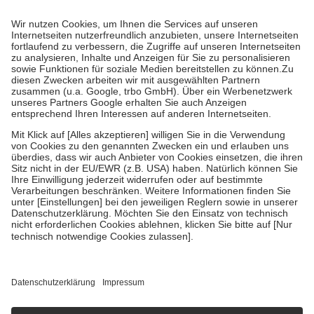
Prozent des Abgabepreises,
mindestens
jedoch
fünf Euro
und
höchstens zehn Euro.
Es sind jedoch nie mehr als die tatsächlichen
Kosten der Leistung zu entrichten.
Diese Regeln gelten grundsätzlich auch für Online-Apotheken.
Bei Heilmitteln und häuslicher Krankenpflege beträgt die
Zuzahlung zehn Prozent der Kosten sowie zehn Euro je
Verordnung.
Um das Engagement der Versicherten für ihre eigene Gesundheit zu
stärken und die besondere Stellung der Familie zu unterstützen,
fallen
keine Zuzahlungen
an bei:
• Kindern und Jugendlichen bis zum vollendeten 18. Lebensjahr
mit Ausnahme der Fahrkosten
• Untersuchungen zur Vorsorge und Früherkennung, die von der
GKV getragen werden
• empfohlenen Schutzimpfungen
• Harn- und Blutteststreifen
Wir nutzen Trusted Shops als unabhängigen Dienstleister für die
Einholung von Bewertungen. Trusted Shops hat Maßnahmen
getroffen, um sicherzustellen, dass es sich um echte Bewertungen
handelt. Mehr Informationen findest du hier:
https://help.etrusted.com/hc/de/articles/4419944605341