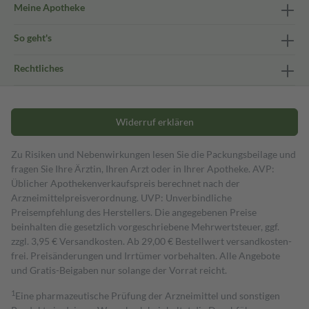
Meine Apotheke
So geht's
Rechtliches
Widerruf erklären
Zu Risiken und Nebenwirkungen lesen Sie die Packungsbeilage und
fragen Sie Ihre Ärztin, Ihren Arzt oder in Ihrer Apotheke. AVP:
Üblicher Apothekenverkaufspreis berechnet nach der
Arzneimittelpreisverordnung. UVP: Unverbindliche
Preisempfehlung des Herstellers. Die angegebenen Preise
beinhalten die gesetzlich vorgeschriebene Mehrwertsteuer, ggf.
zzgl. 3,95 € Versandkosten. Ab 29,00 € Bestell­wert versand­kosten­
frei. Preisänderungen und Irrtümer vorbehalten. Alle Angebote
und Gratis-Beigaben nur solange der Vorrat reicht.
1
Eine pharmazeutische Prüfung der Arzneimittel und sonstigen