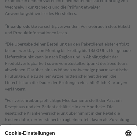
Produkte in deinem Warenkorb beinhaltet die Durchführung von
Wechselwirkungschecks und die Prüfung etwaiger
Anwendungshinweise des Herstellers.
2
Biozidprodukte
vorsichtig verwenden. Vor Gebrauch stets Etikett
und Produktinformationen lesen.
3
Die Übergabe deiner Bestellung an den Paketdienstleister erfolgt
bei uns werktags von Montag bis Freitag bis 18:00 Uhr. Der genaue
Lieferzeitpunkt kann je nach Region und in Abhängigkeit der
Produktverfügbarkeit sowie vom Zustellzeitpunkt des Spediteurs
abweichen. Darüber hinaus können notwendige pharmazeutische
Prüfungen, die zu deiner Arzneimittelsicherheit dienen, die
Lieferfrist um die Dauer der Prüfungen einschließlich Klärungen
verlängern.
4
Für verschreibungspflichtige Medikamente stellt der Arzt ein
Rezept aus und der Patient erhält sie in der Apotheke. Die
gesetzliche Krankenversicherung übernimmt in der Regel die
Kosten dafür, der Versicherte trägt einen Teil davon als Zuzahlung
mit.
Grundsätzlich leisten Mitglieder Zuzahlungen in Höhe von zehn