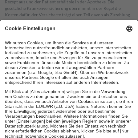
Rezept aus und der Patient erhält sie in der Apotheke. Die
gesetzliche Krankenversicherung übernimmt in der Regel die
Kosten dafür, der Versicherte trägt einen Teil davon als Zuzahlung
mit.
Grundsätzlich leisten Mitglieder Zuzahlungen in Höhe von zehn
Prozent des Abgabepreises,
mindestens
jedoch
fünf Euro
und
höchstens zehn Euro.
Es sind jedoch nie mehr als die tatsächlichen
Kosten der Leistung zu entrichten.
Diese Regeln gelten grundsätzlich auch für Online-Apotheken.
Bei Heilmitteln und häuslicher Krankenpflege beträgt die
Zuzahlung zehn Prozent der Kosten sowie zehn Euro je
Verordnung.
Um das Engagement der Versicherten für ihre eigene Gesundheit zu
stärken und die besondere Stellung der Familie zu unterstützen,
fallen
keine Zuzahlungen
an bei:
• Kindern und Jugendlichen bis zum vollendeten 18. Lebensjahr
mit Ausnahme der Fahrkosten
• Untersuchungen zur Vorsorge und Früherkennung, die von der
GKV getragen werden
• empfohlenen Schutzimpfungen
• Harn- und Blutteststreifen