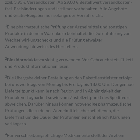
zzgl. 3,95 € Versandkosten. Ab 29,00 € Bestell­wert versand­kosten­
frei. Preisänderungen und Irrtümer vorbehalten. Alle Angebote
und Gratis-Beigaben nur solange der Vorrat reicht.
1
Eine pharmazeutische Prüfung der Arzneimittel und sonstigen
Produkte in deinem Warenkorb beinhaltet die Durchführung von
Wechselwirkungschecks und die Prüfung etwaiger
Anwendungshinweise des Herstellers.
2
Biozidprodukte
vorsichtig verwenden. Vor Gebrauch stets Etikett
und Produktinformationen lesen.
3
Die Übergabe deiner Bestellung an den Paketdienstleister erfolgt
bei uns werktags von Montag bis Freitag bis 18:00 Uhr. Der genaue
Lieferzeitpunkt kann je nach Region und in Abhängigkeit der
Produktverfügbarkeit sowie vom Zustellzeitpunkt des Spediteurs
abweichen. Darüber hinaus können notwendige pharmazeutische
Prüfungen, die zu deiner Arzneimittelsicherheit dienen, die
Lieferfrist um die Dauer der Prüfungen einschließlich Klärungen
verlängern.
4
Für verschreibungspflichtige Medikamente stellt der Arzt ein