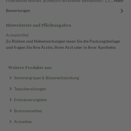
Filterbeutel enthält: arzneilich wirksamer Bestandteil: 1,5…
Mehr
Bewertungen
Hinweistexte und Pflichtangaben
Arzneimittel
Zu Risiken und Nebenwirkungen lesen Sie die Packungsbeilage
und fragen Sie Ihre Ärztin, Ihren Arzt oder in Ihrer Apotheke.
Weitere Produkte aus:
Sommergrippe & Blasenentzündung
Teezubereitungen
Entwässerungstee
Brennnesseltee
Arzneitee