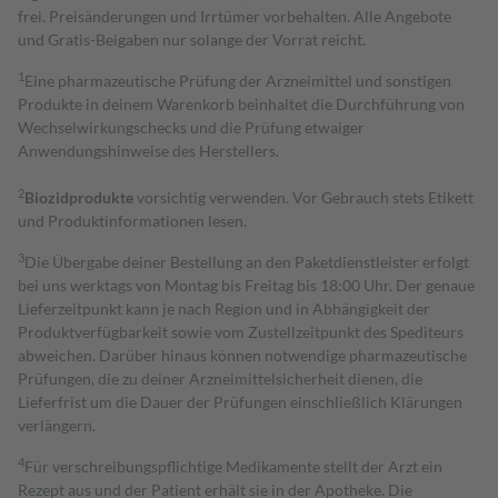
frei. Preisänderungen und Irrtümer vorbehalten. Alle Angebote
und Gratis-Beigaben nur solange der Vorrat reicht.
1
Eine pharmazeutische Prüfung der Arzneimittel und sonstigen
Produkte in deinem Warenkorb beinhaltet die Durchführung von
Wechselwirkungschecks und die Prüfung etwaiger
Anwendungshinweise des Herstellers.
2
Biozidprodukte
vorsichtig verwenden. Vor Gebrauch stets Etikett
und Produktinformationen lesen.
3
Die Übergabe deiner Bestellung an den Paketdienstleister erfolgt
bei uns werktags von Montag bis Freitag bis 18:00 Uhr. Der genaue
Lieferzeitpunkt kann je nach Region und in Abhängigkeit der
Produktverfügbarkeit sowie vom Zustellzeitpunkt des Spediteurs
abweichen. Darüber hinaus können notwendige pharmazeutische
Prüfungen, die zu deiner Arzneimittelsicherheit dienen, die
Lieferfrist um die Dauer der Prüfungen einschließlich Klärungen
verlängern.
4
Für verschreibungspflichtige Medikamente stellt der Arzt ein
Rezept aus und der Patient erhält sie in der Apotheke. Die