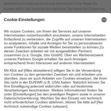
gesetzliche Krankenversicherung übernimmt in der Regel die
Kosten dafür, der Versicherte trägt einen Teil davon als Zuzahlung
mit.
Grundsätzlich leisten Mitglieder Zuzahlungen in Höhe von zehn
Prozent des Abgabepreises,
mindestens
jedoch
fünf Euro
und
höchstens zehn Euro.
Es sind jedoch nie mehr als die tatsächlichen
Kosten der Leistung zu entrichten.
Diese Regeln gelten grundsätzlich auch für Online-Apotheken.
Bei Heilmitteln und häuslicher Krankenpflege beträgt die
Zuzahlung zehn Prozent der Kosten sowie zehn Euro je
Verordnung.
Um das Engagement der Versicherten für ihre eigene Gesundheit zu
stärken und die besondere Stellung der Familie zu unterstützen,
fallen
keine Zuzahlungen
an bei:
• Kindern und Jugendlichen bis zum vollendeten 18. Lebensjahr
mit Ausnahme der Fahrkosten
• Untersuchungen zur Vorsorge und Früherkennung, die von der
GKV getragen werden
• empfohlenen Schutzimpfungen
• Harn- und Blutteststreifen