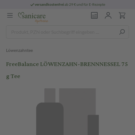
versandkostenfrei
ab 29 € und für E-Rezepte
Löwenzahntee
FreeBalance LÖWENZAHN-BRENNNESSEL 75
g Tee