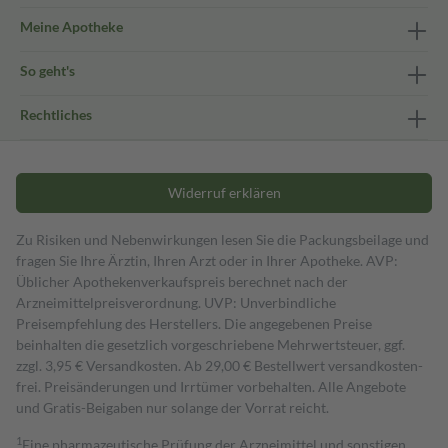
Meine Apotheke
So geht's
Rechtliches
Widerruf erklären
Zu Risiken und Nebenwirkungen lesen Sie die Packungsbeilage und
fragen Sie Ihre Ärztin, Ihren Arzt oder in Ihrer Apotheke. AVP:
Üblicher Apothekenverkaufspreis berechnet nach der
Arzneimittelpreisverordnung. UVP: Unverbindliche
Preisempfehlung des Herstellers. Die angegebenen Preise
beinhalten die gesetzlich vorgeschriebene Mehrwertsteuer, ggf.
zzgl. 3,95 € Versandkosten. Ab 29,00 € Bestell­wert versand­kosten­
frei. Preisänderungen und Irrtümer vorbehalten. Alle Angebote
und Gratis-Beigaben nur solange der Vorrat reicht.
1
Eine pharmazeutische Prüfung der Arzneimittel und sonstigen