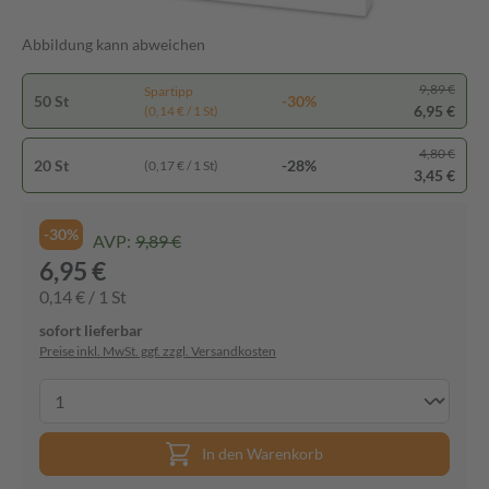
Abbildung kann abweichen
9,89 €
Spartipp
50 St
-30%
6,95 €
(0,14 € / 1 St)
4,80 €
20 St
-28%
(0,17 € / 1 St)
3,45 €
-30%
AVP:
9,89 €
6,95 €
0,14 € / 1 St
sofort lieferbar
Preise inkl. MwSt. ggf. zzgl. Versandkosten
In den Warenkorb