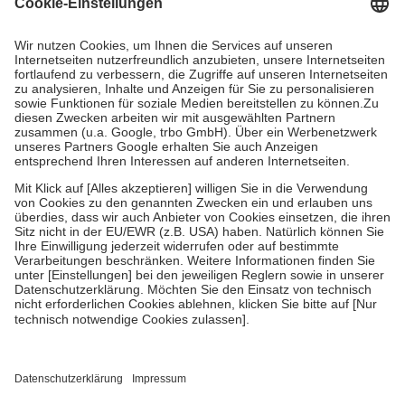
Grundsätzlich leisten Mitglieder Zuzahlungen in Höhe von zehn
Prozent des Abgabepreises,
mindestens
jedoch
fünf Euro
und
höchstens zehn Euro.
Es sind jedoch nie mehr als die tatsächlichen
Kosten der Leistung zu entrichten.
Diese Regeln gelten grundsätzlich auch für Online-Apotheken.
Bei Heilmitteln und häuslicher Krankenpflege beträgt die
Zuzahlung zehn Prozent der Kosten sowie zehn Euro je
Verordnung.
Um das Engagement der Versicherten für ihre eigene Gesundheit zu
stärken und die besondere Stellung der Familie zu unterstützen,
fallen
keine Zuzahlungen
an bei:
• Kindern und Jugendlichen bis zum vollendeten 18. Lebensjahr
mit Ausnahme der Fahrkosten
• Untersuchungen zur Vorsorge und Früherkennung, die von der
GKV getragen werden
• empfohlenen Schutzimpfungen
• Harn- und Blutteststreifen
Wir nutzen Trusted Shops als unabhängigen Dienstleister für die
Einholung von Bewertungen. Trusted Shops hat Maßnahmen
getroffen, um sicherzustellen, dass es sich um echte Bewertungen
handelt. Mehr Informationen findest du hier: