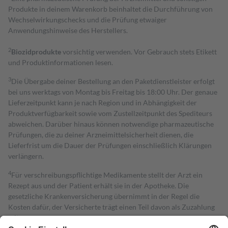
Produkte in deinem Warenkorb beinhaltet die Durchführung von
Wechselwirkungschecks und die Prüfung etwaiger
Anwendungshinweise des Herstellers.
2
Biozidprodukte
vorsichtig verwenden. Vor Gebrauch stets Etikett
und Produktinformationen lesen.
3
Die Übergabe deiner Bestellung an den Paketdienstleister erfolgt
bei uns werktags von Montag bis Freitag bis 18:00 Uhr. Der genaue
Lieferzeitpunkt kann je nach Region und in Abhängigkeit der
Produktverfügbarkeit sowie vom Zustellzeitpunkt des Spediteurs
abweichen. Darüber hinaus können notwendige pharmazeutische
Prüfungen, die zu deiner Arzneimittelsicherheit dienen, die
Lieferfrist um die Dauer der Prüfungen einschließlich Klärungen
verlängern.
4
Für verschreibungspflichtige Medikamente stellt der Arzt ein
Rezept aus und der Patient erhält sie in der Apotheke. Die
gesetzliche Krankenversicherung übernimmt in der Regel die
Kosten dafür, der Versicherte trägt einen Teil davon als Zuzahlung
mit.