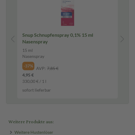
Snup Schnupfenspray 0,1% 15 ml
Ce
Nasenspray
15 ml
120
Nasenspray
Tab
-37%
-3
AVP:
7,85 €
4,95 €
27,
330,00 € / 1 l
245
sofort lieferbar
sof
Weitere Produkte aus:
Weitere Hustenlöser