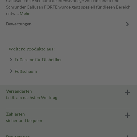
Callusan Forte SchaumDie Intensivpflege von Hornhaut und
SchrundenCallusan FORTE wurde ganz speziell für diesen Bereich
entw…
Mehr
Bewertungen
Weitere Produkte aus:
Fußcreme für Diabetiker
Fußschaum
Versandarten
i.d.R. am nächsten Werktag
Zahlarten
sicher und bequem
Bewerte uns