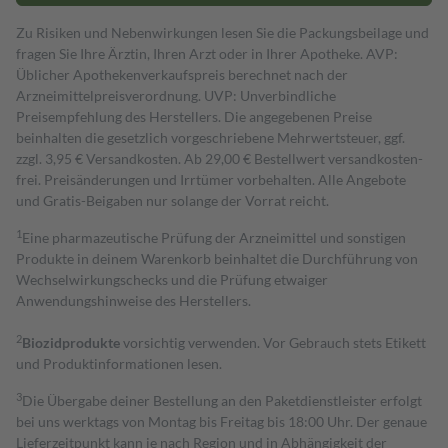
Zu Risiken und Nebenwirkungen lesen Sie die Packungsbeilage und
fragen Sie Ihre Ärztin, Ihren Arzt oder in Ihrer Apotheke. AVP:
Üblicher Apothekenverkaufspreis berechnet nach der
Arzneimittelpreisverordnung. UVP: Unverbindliche
Preisempfehlung des Herstellers. Die angegebenen Preise
beinhalten die gesetzlich vorgeschriebene Mehrwertsteuer, ggf.
zzgl. 3,95 € Versandkosten. Ab 29,00 € Bestell­wert versand­kosten­
frei. Preisänderungen und Irrtümer vorbehalten. Alle Angebote
und Gratis-Beigaben nur solange der Vorrat reicht.
1
Eine pharmazeutische Prüfung der Arzneimittel und sonstigen
Produkte in deinem Warenkorb beinhaltet die Durchführung von
Wechselwirkungschecks und die Prüfung etwaiger
Anwendungshinweise des Herstellers.
2
Biozidprodukte
vorsichtig verwenden. Vor Gebrauch stets Etikett
und Produktinformationen lesen.
3
Die Übergabe deiner Bestellung an den Paketdienstleister erfolgt
bei uns werktags von Montag bis Freitag bis 18:00 Uhr. Der genaue
Lieferzeitpunkt kann je nach Region und in Abhängigkeit der