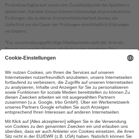
Produktverfügbarkeit sowie vom Zustellzeitpunkt des Spediteurs
abweichen. Darüber hinaus können notwendige pharmazeutische
Prüfungen, die zu deiner Arzneimittelsicherheit dienen, die
Lieferfrist um die Dauer der Prüfungen einschließlich Klärungen
verlängern.
4
Für verschreibungspflichtige Medikamente stellt der Arzt ein
Rezept aus und der Patient erhält sie in der Apotheke. Die
gesetzliche Krankenversicherung übernimmt in der Regel die
Kosten dafür, der Versicherte trägt einen Teil davon als Zuzahlung
mit.
Grundsätzlich leisten Mitglieder Zuzahlungen in Höhe von zehn
Prozent des Abgabepreises,
mindestens
jedoch
fünf Euro
und
höchstens zehn Euro.
Es sind jedoch nie mehr als die tatsächlichen
Kosten der Leistung zu entrichten.
Diese Regeln gelten grundsätzlich auch für Online-Apotheken.
Bei Heilmitteln und häuslicher Krankenpflege beträgt die
Zuzahlung zehn Prozent der Kosten sowie zehn Euro je
Verordnung.
Um das Engagement der Versicherten für ihre eigene Gesundheit zu
stärken und die besondere Stellung der Familie zu unterstützen,