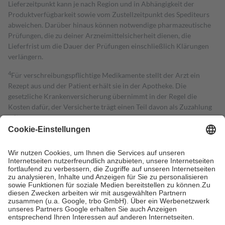
Lieferzeitpunkt kann je nach Region und in Abhängigkeit der
Produktverfügbarkeit sowie vom Zustellzeitpunkt des Spediteurs
abweichen. Darüber hinaus können notwendige pharmazeutische
Prüfungen, die zu deiner Arzneimittelsicherheit dienen, die
Lieferfrist um die Dauer der Prüfungen einschließlich Klärungen
verlängern.
4
Für verschreibungspflichtige Medikamente stellt der Arzt ein
Rezept aus und der Patient erhält sie in der Apotheke. Die
gesetzliche Krankenversicherung übernimmt in der Regel die
Kosten dafür, der Versicherte trägt einen Teil davon als Zuzahlung
mit.
Grundsätzlich leisten Mitglieder Zuzahlungen in Höhe von zehn
Prozent des Abgabepreises,
mindestens
jedoch
fünf Euro
und
höchstens zehn Euro.
Es sind jedoch nie mehr als die tatsächlichen
Kosten der Leistung zu entrichten.
Diese Regeln gelten grundsätzlich auch für Online-Apotheken.
Bei Heilmitteln und häuslicher Krankenpflege beträgt die
Zuzahlung zehn Prozent der Kosten sowie zehn Euro je
Verordnung.
Um das Engagement der Versicherten für ihre eigene Gesundheit zu
stärken und die besondere Stellung der Familie zu unterstützen,