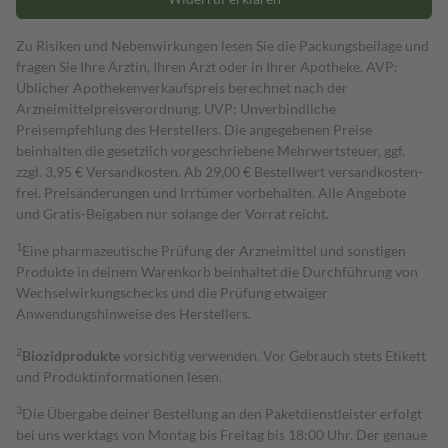
Zu Risiken und Nebenwirkungen lesen Sie die Packungsbeilage und
fragen Sie Ihre Ärztin, Ihren Arzt oder in Ihrer Apotheke. AVP:
Üblicher Apothekenverkaufspreis berechnet nach der
Arzneimittelpreisverordnung. UVP: Unverbindliche
Preisempfehlung des Herstellers. Die angegebenen Preise
beinhalten die gesetzlich vorgeschriebene Mehrwertsteuer, ggf.
zzgl. 3,95 € Versandkosten. Ab 29,00 € Bestell­wert versand­kosten­
frei. Preisänderungen und Irrtümer vorbehalten. Alle Angebote
und Gratis-Beigaben nur solange der Vorrat reicht.
1
Eine pharmazeutische Prüfung der Arzneimittel und sonstigen
Produkte in deinem Warenkorb beinhaltet die Durchführung von
Wechselwirkungschecks und die Prüfung etwaiger
Anwendungshinweise des Herstellers.
2
Biozidprodukte
vorsichtig verwenden. Vor Gebrauch stets Etikett
und Produktinformationen lesen.
3
Die Übergabe deiner Bestellung an den Paketdienstleister erfolgt
bei uns werktags von Montag bis Freitag bis 18:00 Uhr. Der genaue