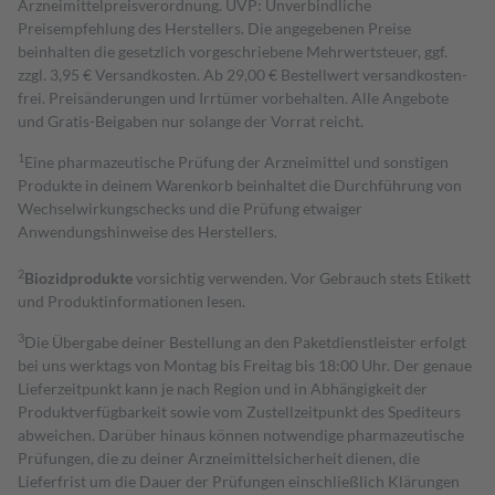
Arzneimittelpreisverordnung. UVP: Unverbindliche
Preisempfehlung des Herstellers. Die angegebenen Preise
beinhalten die gesetzlich vorgeschriebene Mehrwertsteuer, ggf.
zzgl. 3,95 € Versandkosten. Ab 29,00 € Bestell­wert versand­kosten­
frei. Preisänderungen und Irrtümer vorbehalten. Alle Angebote
und Gratis-Beigaben nur solange der Vorrat reicht.
1
Eine pharmazeutische Prüfung der Arzneimittel und sonstigen
Produkte in deinem Warenkorb beinhaltet die Durchführung von
Wechselwirkungschecks und die Prüfung etwaiger
Anwendungshinweise des Herstellers.
2
Biozidprodukte
vorsichtig verwenden. Vor Gebrauch stets Etikett
und Produktinformationen lesen.
3
Die Übergabe deiner Bestellung an den Paketdienstleister erfolgt
bei uns werktags von Montag bis Freitag bis 18:00 Uhr. Der genaue
Lieferzeitpunkt kann je nach Region und in Abhängigkeit der
Produktverfügbarkeit sowie vom Zustellzeitpunkt des Spediteurs
abweichen. Darüber hinaus können notwendige pharmazeutische
Prüfungen, die zu deiner Arzneimittelsicherheit dienen, die
Lieferfrist um die Dauer der Prüfungen einschließlich Klärungen