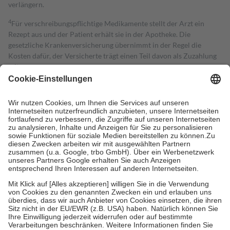
verlängern.
4
Für verschreibungspflichtige Medikamente stellt der Arzt ein
Rezept aus und der Patient erhält sie in der Apotheke. Die
gesetzliche Krankenversicherung übernimmt in der Regel die
Kosten dafür, der Versicherte trägt einen Teil davon als Zuzahlung
mit.
Grundsätzlich leisten Mitglieder Zuzahlungen in Höhe von zehn
Prozent des Abgabepreises,
mindestens
jedoch
fünf Euro
und
höchstens zehn Euro.
Es sind jedoch nie mehr als die tatsächlichen
Kosten der Leistung zu entrichten.
Diese Regeln gelten grundsätzlich auch für Online-Apotheken.
Bei Heilmitteln und häuslicher Krankenpflege beträgt die
Zuzahlung zehn Prozent der Kosten sowie zehn Euro je
Verordnung.
Um das Engagement der Versicherten für ihre eigene Gesundheit zu
stärken und die besondere Stellung der Familie zu unterstützen,
fallen
keine Zuzahlungen
an bei:
• Kindern und Jugendlichen bis zum vollendeten 18. Lebensjahr
mit Ausnahme der Fahrkosten
• Untersuchungen zur Vorsorge und Früherkennung, die von der
GKV getragen werden