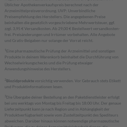
Üblicher Apothekenverkaufspreis berechnet nach der
Arzneimittelpreisverordnung. UVP: Unverbindliche
Preisempfehlung des Herstellers. Die angegebenen Preise
beinhalten die gesetzlich vorgeschriebene Mehrwertsteuer, ggf.
zzgl. 3,95 € Versandkosten. Ab 29,00 € Bestell­wert versand­kosten­
frei. Preisänderungen und Irrtümer vorbehalten. Alle Angebote
und Gratis-Beigaben nur solange der Vorrat reicht.
1
Eine pharmazeutische Prüfung der Arzneimittel und sonstigen
Produkte in deinem Warenkorb beinhaltet die Durchführung von
Wechselwirkungschecks und die Prüfung etwaiger
Anwendungshinweise des Herstellers.
2
Biozidprodukte
vorsichtig verwenden. Vor Gebrauch stets Etikett
und Produktinformationen lesen.
3
Die Übergabe deiner Bestellung an den Paketdienstleister erfolgt
bei uns werktags von Montag bis Freitag bis 18:00 Uhr. Der genaue
Lieferzeitpunkt kann je nach Region und in Abhängigkeit der
Produktverfügbarkeit sowie vom Zustellzeitpunkt des Spediteurs
abweichen. Darüber hinaus können notwendige pharmazeutische
Prüfungen, die zu deiner Arzneimittelsicherheit dienen, die