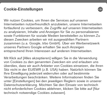
mit.
Grundsätzlich leisten Mitglieder Zuzahlungen in Höhe von zehn
Prozent des Abgabepreises,
mindestens
jedoch
fünf Euro
und
höchstens zehn Euro.
Es sind jedoch nie mehr als die tatsächlichen
Kosten der Leistung zu entrichten.
Diese Regeln gelten grundsätzlich auch für Online-Apotheken.
Bei Heilmitteln und häuslicher Krankenpflege beträgt die
Zuzahlung zehn Prozent der Kosten sowie zehn Euro je
Verordnung.
Um das Engagement der Versicherten für ihre eigene Gesundheit zu
stärken und die besondere Stellung der Familie zu unterstützen,
fallen
keine Zuzahlungen
an bei:
• Kindern und Jugendlichen bis zum vollendeten 18. Lebensjahr
mit Ausnahme der Fahrkosten
• Untersuchungen zur Vorsorge und Früherkennung, die von der
GKV getragen werden
• empfohlenen Schutzimpfungen
• Harn- und Blutteststreifen
Wir nutzen Trusted Shops als unabhängigen Dienstleister für die
Einholung von Bewertungen. Trusted Shops hat Maßnahmen