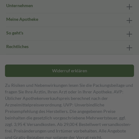
Unternehmen
Meine Apotheke
So geht's
Rechtliches
Widerruf erklären
Zu Risiken und Nebenwirkungen lesen Sie die Packungsbeilage und
fragen Sie Ihre Ärztin, Ihren Arzt oder in Ihrer Apotheke. AVP:
Üblicher Apothekenverkaufspreis berechnet nach der
Arzneimittelpreisverordnung. UVP: Unverbindliche
Preisempfehlung des Herstellers. Die angegebenen Preise
beinhalten die gesetzlich vorgeschriebene Mehrwertsteuer, ggf.
zzgl. 3,95 € Versandkosten. Ab 29,00 € Bestell­wert versand­kosten­
frei. Preisänderungen und Irrtümer vorbehalten. Alle Angebote
und Gratis-Beigaben nur solange der Vorrat reicht.