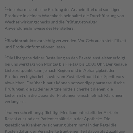
1
Eine pharmazeutische Prüfung der Arzneimittel und sonstigen
Produkte in deinem Warenkorb beinhaltet die Durchführung von
Wechselwirkungschecks und die Prüfung etwaiger
Anwendungshinweise des Herstellers.
2
Biozidprodukte
vorsichtig verwenden. Vor Gebrauch stets Etikett
und Produktinformationen lesen.
3
Die Übergabe deiner Bestellung an den Paketdienstleister erfolgt
bei uns werktags von Montag bis Freitag bis 18:00 Uhr. Der genaue
Lieferzeitpunkt kann je nach Region und in Abhängigkeit der
Produktverfügbarkeit sowie vom Zustellzeitpunkt des Spediteurs
abweichen. Darüber hinaus können notwendige pharmazeutische
Prüfungen, die zu deiner Arzneimittelsicherheit dienen, die
Lieferfrist um die Dauer der Prüfungen einschließlich Klärungen
verlängern.
4
Für verschreibungspflichtige Medikamente stellt der Arzt ein
Rezept aus und der Patient erhält sie in der Apotheke. Die
gesetzliche Krankenversicherung übernimmt in der Regel die
Kosten dafür, der Versicherte trägt einen Teil davon als Zuzahlung