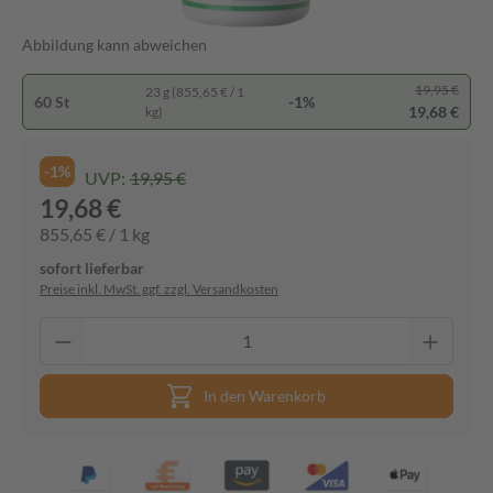
Abbildung kann abweichen
19,95 €
23 g (855,65 € / 1
60 St
-1%
19,68 €
kg)
-1%
UVP:
19,95 €
19,68 €
855,65 € / 1 kg
sofort lieferbar
Preise inkl. MwSt. ggf. zzgl. Versandkosten
In den Warenkorb