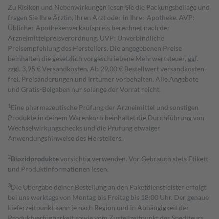
Zu Risiken und Nebenwirkungen lesen Sie die Packungsbeilage und
fragen Sie Ihre Ärztin, Ihren Arzt oder in Ihrer Apotheke. AVP:
Üblicher Apothekenverkaufspreis berechnet nach der
Arzneimittelpreisverordnung. UVP: Unverbindliche
Preisempfehlung des Herstellers. Die angegebenen Preise
beinhalten die gesetzlich vorgeschriebene Mehrwertsteuer, ggf.
zzgl. 3,95 € Versandkosten. Ab 29,00 € Bestell­wert versand­kosten­
frei. Preisänderungen und Irrtümer vorbehalten. Alle Angebote
und Gratis-Beigaben nur solange der Vorrat reicht.
1
Eine pharmazeutische Prüfung der Arzneimittel und sonstigen
Produkte in deinem Warenkorb beinhaltet die Durchführung von
Wechselwirkungschecks und die Prüfung etwaiger
Anwendungshinweise des Herstellers.
2
Biozidprodukte
vorsichtig verwenden. Vor Gebrauch stets Etikett
und Produktinformationen lesen.
3
Die Übergabe deiner Bestellung an den Paketdienstleister erfolgt
bei uns werktags von Montag bis Freitag bis 18:00 Uhr. Der genaue
Lieferzeitpunkt kann je nach Region und in Abhängigkeit der
Produktverfügbarkeit sowie vom Zustellzeitpunkt des Spediteurs