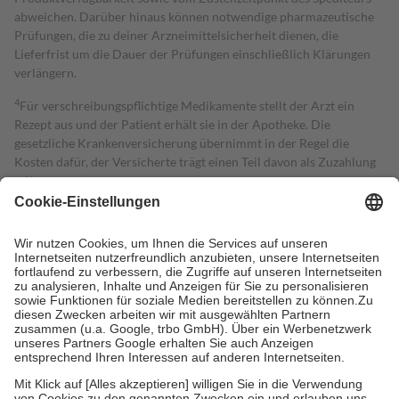
abweichen. Darüber hinaus können notwendige pharmazeutische
Prüfungen, die zu deiner Arzneimittelsicherheit dienen, die
Lieferfrist um die Dauer der Prüfungen einschließlich Klärungen
verlängern.
4
Für verschreibungspflichtige Medikamente stellt der Arzt ein
Rezept aus und der Patient erhält sie in der Apotheke. Die
gesetzliche Krankenversicherung übernimmt in der Regel die
Kosten dafür, der Versicherte trägt einen Teil davon als Zuzahlung
mit.
Grundsätzlich leisten Mitglieder Zuzahlungen in Höhe von zehn
Prozent des Abgabepreises,
mindestens
jedoch
fünf Euro
und
höchstens zehn Euro.
Es sind jedoch nie mehr als die tatsächlichen
Kosten der Leistung zu entrichten.
Diese Regeln gelten grundsätzlich auch für Online-Apotheken.
Bei Heilmitteln und häuslicher Krankenpflege beträgt die
Zuzahlung zehn Prozent der Kosten sowie zehn Euro je
Verordnung.
Um das Engagement der Versicherten für ihre eigene Gesundheit zu
stärken und die besondere Stellung der Familie zu unterstützen,
fallen
keine Zuzahlungen
an bei: