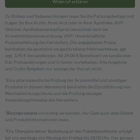
Widerruf erklären
Zu Risiken und Nebenwirkungen lesen Sie die Packungsbeilage und
fragen Sie Ihre Ärztin, Ihren Arzt oder in Ihrer Apotheke. AVP:
Üblicher Apothekenverkaufspreis berechnet nach der
Arzneimittelpreisverordnung. UVP: Unverbindliche
Preisempfehlung des Herstellers. Die angegebenen Preise
beinhalten die gesetzlich vorgeschriebene Mehrwertsteuer, ggf.
zzgl. 3,95 € Versandkosten. Ab 29,00 € Bestell­wert versand­kosten­
frei. Preisänderungen und Irrtümer vorbehalten. Alle Angebote
und Gratis-Beigaben nur solange der Vorrat reicht.
1
Eine pharmazeutische Prüfung der Arzneimittel und sonstigen
Produkte in deinem Warenkorb beinhaltet die Durchführung von
Wechselwirkungschecks und die Prüfung etwaiger
Anwendungshinweise des Herstellers.
2
Biozidprodukte
vorsichtig verwenden. Vor Gebrauch stets Etikett
und Produktinformationen lesen.
3
Die Übergabe deiner Bestellung an den Paketdienstleister erfolgt
bei uns werktags von Montag bis Freitag bis 18:00 Uhr. Der genaue