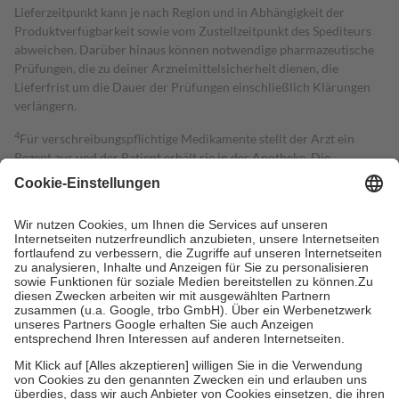
Lieferzeitpunkt kann je nach Region und in Abhängigkeit der
Produktverfügbarkeit sowie vom Zustellzeitpunkt des Spediteurs
abweichen. Darüber hinaus können notwendige pharmazeutische
Prüfungen, die zu deiner Arzneimittelsicherheit dienen, die
Lieferfrist um die Dauer der Prüfungen einschließlich Klärungen
verlängern.
4
Für verschreibungspflichtige Medikamente stellt der Arzt ein
Rezept aus und der Patient erhält sie in der Apotheke. Die
gesetzliche Krankenversicherung übernimmt in der Regel die
Kosten dafür, der Versicherte trägt einen Teil davon als Zuzahlung
mit.
Grundsätzlich leisten Mitglieder Zuzahlungen in Höhe von zehn
Prozent des Abgabepreises,
mindestens
jedoch
fünf Euro
und
höchstens zehn Euro.
Es sind jedoch nie mehr als die tatsächlichen
Kosten der Leistung zu entrichten.
Diese Regeln gelten grundsätzlich auch für Online-Apotheken.
Bei Heilmitteln und häuslicher Krankenpflege beträgt die
Zuzahlung zehn Prozent der Kosten sowie zehn Euro je
Verordnung.
Um das Engagement der Versicherten für ihre eigene Gesundheit zu