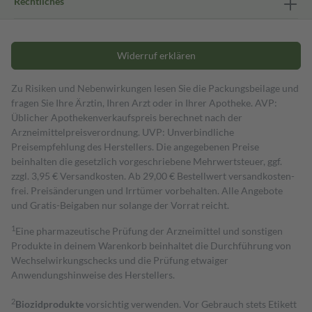
Rechtliches
Widerruf erklären
Zu Risiken und Nebenwirkungen lesen Sie die Packungsbeilage und
fragen Sie Ihre Ärztin, Ihren Arzt oder in Ihrer Apotheke. AVP:
Üblicher Apothekenverkaufspreis berechnet nach der
Arzneimittelpreisverordnung. UVP: Unverbindliche
Preisempfehlung des Herstellers. Die angegebenen Preise
beinhalten die gesetzlich vorgeschriebene Mehrwertsteuer, ggf.
zzgl. 3,95 € Versandkosten. Ab 29,00 € Bestell­wert versand­kosten­
frei. Preisänderungen und Irrtümer vorbehalten. Alle Angebote
und Gratis-Beigaben nur solange der Vorrat reicht.
1
Eine pharmazeutische Prüfung der Arzneimittel und sonstigen
Produkte in deinem Warenkorb beinhaltet die Durchführung von
Wechselwirkungschecks und die Prüfung etwaiger
Anwendungshinweise des Herstellers.
2
Biozidprodukte
vorsichtig verwenden. Vor Gebrauch stets Etikett