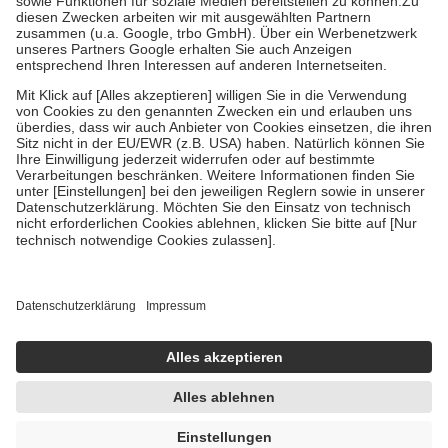
Zuzahlung zehn Prozent der Kosten sowie zehn Euro je
Verordnung.
Um das Engagement der Versicherten für ihre eigene Gesundheit zu
stärken und die besondere Stellung der Familie zu unterstützen,
fallen
keine Zuzahlungen
an bei:
• Kindern und Jugendlichen bis zum vollendeten 18. Lebensjahr
mit Ausnahme der Fahrkosten
• Untersuchungen zur Vorsorge und Früherkennung, die von der
GKV getragen werden
• empfohlenen Schutzimpfungen
• Harn- und Blutteststreifen
Wir nutzen Trusted Shops als unabhängigen Dienstleister für die
Einholung von Bewertungen. Trusted Shops hat Maßnahmen
getroffen, um sicherzustellen, dass es sich um echte Bewertungen
handelt. Mehr Informationen findest du hier:
https://help.etrusted.com/hc/de/articles/4419944605341
Einige Bilder und Inhalte wurden unter Zuhilfenahme künstlicher
Intelligenz erstellt.