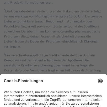
und Produktinformationen lesen.
3
Die Übergabe deiner Bestellung an den Paketdienstleister erfolgt
bei uns werktags von Montag bis Freitag bis 18:00 Uhr. Der genaue
Lieferzeitpunkt kann je nach Region und in Abhängigkeit der
Produktverfügbarkeit sowie vom Zustellzeitpunkt des Spediteurs
abweichen. Darüber hinaus können notwendige pharmazeutische
Prüfungen, die zu deiner Arzneimittelsicherheit dienen, die
Lieferfrist um die Dauer der Prüfungen einschließlich Klärungen
verlängern.
4
Für verschreibungspflichtige Medikamente stellt der Arzt ein
Rezept aus und der Patient erhält sie in der Apotheke. Die
gesetzliche Krankenversicherung übernimmt in der Regel die
Kosten dafür, der Versicherte trägt einen Teil davon als Zuzahlung
mit.
Grundsätzlich leisten Mitglieder Zuzahlungen in Höhe von zehn
Prozent des Abgabepreises,
mindestens
jedoch
fünf Euro
und
höchstens zehn Euro.
Es sind jedoch nie mehr als die tatsächlichen
Kosten der Leistung zu entrichten.
Diese Regeln gelten grundsätzlich auch für Online-Apotheken.
Bei Heilmitteln und häuslicher Krankenpflege beträgt die