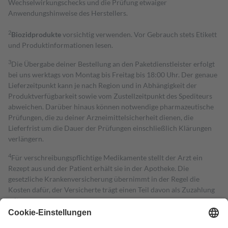
Wechselwirkungschecks und die Prüfung etwaiger
Anwendungshinweise des Herstellers.
2
Biozidprodukte
vorsichtig verwenden. Vor Gebrauch stets Etikett
und Produktinformationen lesen.
3
Die Übergabe deiner Bestellung an den Paketdienstleister erfolgt
bei uns werktags von Montag bis Freitag bis 18:00 Uhr. Der genaue
Lieferzeitpunkt kann je nach Region und in Abhängigkeit der
Produktverfügbarkeit sowie vom Zustellzeitpunkt des Spediteurs
abweichen. Darüber hinaus können notwendige pharmazeutische
Prüfungen, die zu deiner Arzneimittelsicherheit dienen, die
Lieferfrist um die Dauer der Prüfungen einschließlich Klärungen
verlängern.
4
Für verschreibungspflichtige Medikamente stellt der Arzt ein
Rezept aus und der Patient erhält sie in der Apotheke. Die
gesetzliche Krankenversicherung übernimmt in der Regel die
Kosten dafür, der Versicherte trägt einen Teil davon als Zuzahlung
mit.
Grundsätzlich leisten Mitglieder Zuzahlungen in Höhe von zehn
Prozent des Abgabepreises,
mindestens
jedoch
fünf Euro
und