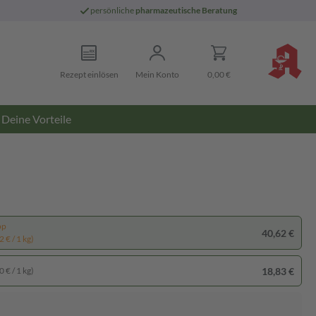
persönliche
pharmazeutische Beratung
Rezept einlösen
Mein Konto
0,00 €
Deine Vorteile
pp
40,62 €
 € / 1 kg)
18,83 €
 € / 1 kg)