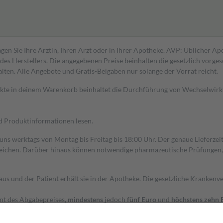
gen Sie Ihre Ärztin, Ihren Arzt oder in Ihrer Apotheke. AVP: Üblicher A
s Herstellers. Die angegebenen Preise beinhalten die gesetzlich vorgesc
alten. Alle Angebote und Gratis-Beigaben nur solange der Vorrat reicht.
dukte in deinem Warenkorb beinhaltet die Durchführung von Wechselwir
nd Produktinformationen lesen.
 uns werktags von Montag bis Freitag bis 18:00 Uhr. Der genaue Lieferze
ichen. Darüber hinaus können notwendige pharmazeutische Prüfungen, die
aus und der Patient erhält sie in der Apotheke. Die gesetzliche Krankenv
ent des Abgabepreises,
mindestens
jedoch
fünf Euro
und
höchstens zehn 