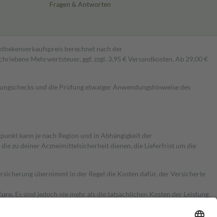
Fragen & Antworten
pothekenverkaufspreis berechnet nach der
hriebene Mehrwertsteuer, ggf. zzgl. 3,95 € Versandkosten. Ab 29,00 €
kungschecks und die Prüfung etwaiger Anwendungshinweise des
itpunkt kann je nach Region und in Abhängigkeit der
 zu deiner Arzneimittelsicherheit dienen, die Lieferfrist um die
ersicherung übernimmt in der Regel die Kosten dafür, der Versicherte
Euro.
Es sind jedoch nie mehr als die tatsächlichen Kosten der Leistung