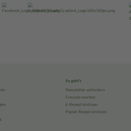
e
So geht's
nto
Newsletter anfordern
Freunde werben
gen
E-Rezept einlösen
Papier Rezept einlösen
g