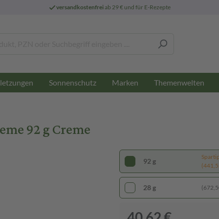
versandkostenfrei
ab 29 € und für E-Rezepte
letzungen
Sonnenschutz
Marken
Themenwelten
reme 92 g Creme
Sparti
92 g
(441,52
28 g
(672,50
40,62 €