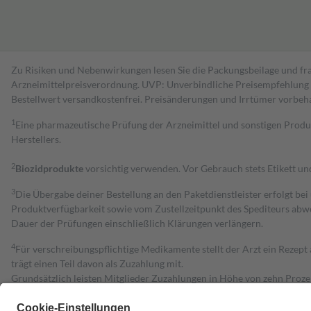
Zu Risiken und Nebenwirkungen lesen Sie die Packungsbeilage und fra
Arzneimittelpreisverordnung. UVP: Unverbindliche Preisempfehlung de
Bestell­wert versand­kosten­frei. Preisänderungen und Irrtümer vorbeh
1
Eine pharmazeutische Prüfung der Arzneimittel und sonstigen Pro
Herstellers.
2
Biozidprodukte
vorsichtig verwenden. Vor Gebrauch stets Etikett u
3
Die Übergabe deiner Bestellung an den Paketdienstleister erfolgt bei
Produktverfügbarkeit sowie vom Zustellzeitpunkt des Spediteurs abwe
Dauer der Prüfungen einschließlich Klärungen verlängern.
4
Für verschreibungspflichtige Medikamente stellt der Arzt ein Rezept 
trägt einen Teil davon als Zuzahlung mit.
Grundsätzlich leisten Mitglieder Zuzahlungen in Höhe von zehn Proz
zu entrichten.
Diese Regeln gelten grundsätzlich auch für Online-Apotheken.