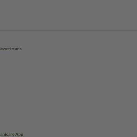
Bewerte uns
Sanicare App