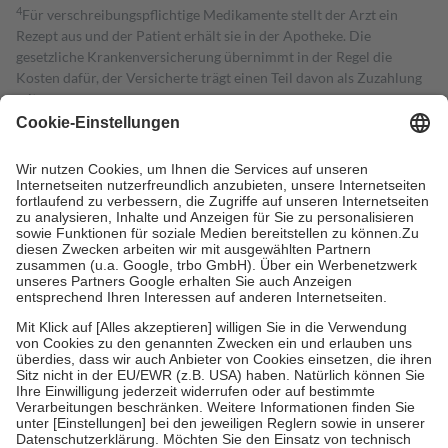
4
Für verschreibungspflichtige Medikamente stellt der Arzt ein
Rezept aus und der Patient erhält sie in der Apotheke. Die
gesetzliche Krankenversicherung übernimmt in der Regel die
Kosten dafür, der Versicherte trägt einen Teil davon als Zuzahlung
mit.
Grundsätzlich leisten Mitglieder Zuzahlungen in Höhe von zehn
Prozent des Abgabepreises,
mindestens
jedoch
fünf Euro
und
höchstens zehn Euro.
Es sind jedoch nie mehr als die tatsächlichen
Kosten der Leistung zu entrichten.
Diese Regeln gelten grundsätzlich auch für Online-Apotheken.
Bei Heilmitteln und häuslicher Krankenpflege beträgt die
Zuzahlung zehn Prozent der Kosten sowie zehn Euro je
Verordnung.
Um das Engagement der Versicherten für ihre eigene Gesundheit zu
stärken und die besondere Stellung der Familie zu unterstützen,
fallen
keine Zuzahlungen
an bei:
• Kindern und Jugendlichen bis zum vollendeten 18. Lebensjahr
mit Ausnahme der Fahrkosten
• Untersuchungen zur Vorsorge und Früherkennung, die von der
GKV getragen werden
• empfohlenen Schutzimpfungen