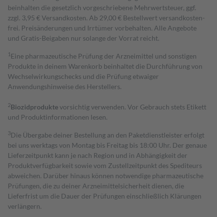
beinhalten die gesetzlich vorgeschriebene Mehrwertsteuer, ggf.
zzgl. 3,95 € Versandkosten. Ab 29,00 € Bestell­wert versand­kosten­
frei. Preisänderungen und Irrtümer vorbehalten. Alle Angebote
und Gratis-Beigaben nur solange der Vorrat reicht.
1
Eine pharmazeutische Prüfung der Arzneimittel und sonstigen
Produkte in deinem Warenkorb beinhaltet die Durchführung von
Wechselwirkungschecks und die Prüfung etwaiger
Anwendungshinweise des Herstellers.
2
Biozidprodukte
vorsichtig verwenden. Vor Gebrauch stets Etikett
und Produktinformationen lesen.
3
Die Übergabe deiner Bestellung an den Paketdienstleister erfolgt
bei uns werktags von Montag bis Freitag bis 18:00 Uhr. Der genaue
Lieferzeitpunkt kann je nach Region und in Abhängigkeit der
Produktverfügbarkeit sowie vom Zustellzeitpunkt des Spediteurs
abweichen. Darüber hinaus können notwendige pharmazeutische
Prüfungen, die zu deiner Arzneimittelsicherheit dienen, die
Lieferfrist um die Dauer der Prüfungen einschließlich Klärungen
verlängern.